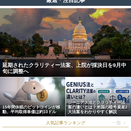
厳選・注目記事
延期されたクラリティー法案、上院が採決日を9月中
旬に調整へ
ジーニアス法とクラリティー法
15年間休眠のビットコインが移
案の違いとは？米国の暗号資産2
動、平均取得単価は約10ドル
大法案をわかりやすく解説
人気記事ランキング
一覧 ＞