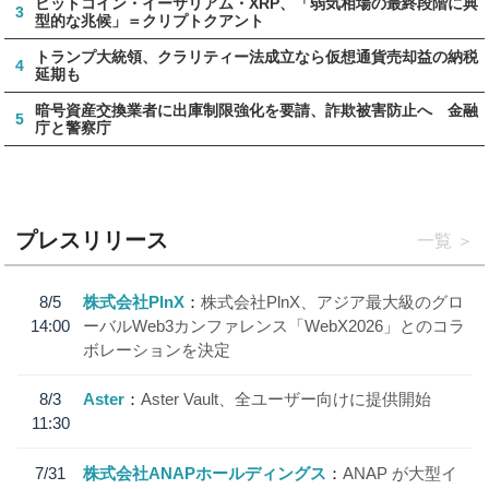
ビットコイン・イーサリアム・XRP、「弱気相場の最終段階に典
3
型的な兆候」＝クリプトクアント
トランプ大統領、クラリティー法成立なら仮想通貨売却益の納税
4
延期も
暗号資産交換業者に出庫制限強化を要請、詐欺被害防止へ 金融
5
庁と警察庁
プレスリリース
一覧
8/5
株式会社PlnX
株式会社PlnX、アジア最大級のグロ
14:00
ーバルWeb3カンファレンス「WebX2026」とのコラ
ボレーションを決定
8/3
Aster
Aster Vault、全ユーザー向けに提供開始
11:30
7/31
株式会社ANAPホールディングス
ANAP が大型イ