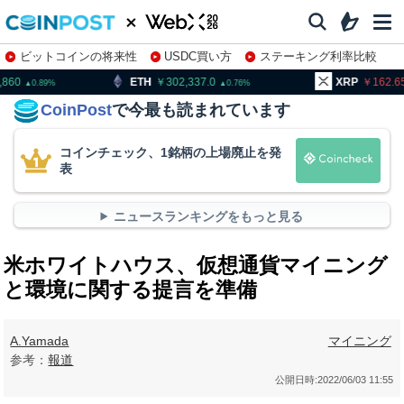
ビットコインの将来性
USDC買い方
ステーキング利率比較
株特集・関連銘柄
H
302,337.0
XRP
162.65
BN
0.76
0.61
CoinPost
で今最も読まれています
コインチェック、1銘柄の上場廃止を発
表
ニュースランキングをもっと見る
米ホワイトハウス、仮想通貨マイニング
と環境に関する提言を準備
A.Yamada
マイニング
参考：
報道
公開日時:
2022/06/03 11:55