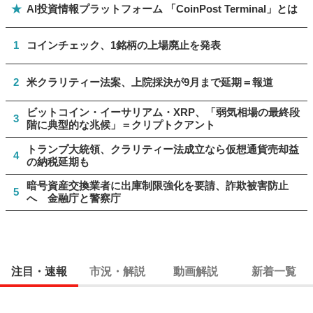
★
AI投資情報プラットフォーム 「CoinPost Terminal」とは
1
コインチェック、1銘柄の上場廃止を発表
2
米クラリティー法案、上院採決が9月まで延期＝報道
ビットコイン・イーサリアム・XRP、「弱気相場の最終段
3
階に典型的な兆候」＝クリプトクアント
トランプ大統領、クラリティー法成立なら仮想通貨売却益
4
の納税延期も
暗号資産交換業者に出庫制限強化を要請、詐欺被害防止
5
へ 金融庁と警察庁
注目・速報
市況・解説
動画解説
新着一覧