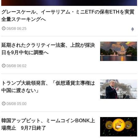
グレースケール、イーサリアム・ミニETFの保有ETHを実質
全量ステーキングへ
08/08 06:25
延期されたクラリティー法案、上院が採決
日を9月中旬に調整へ
08/08 06:02
トランプ大統領発言、「仮想通貨主導権は
中国に渡さない」
08/08 05:00
韓国アップビット、ミームコインBONK上
場廃止 9月7日終了