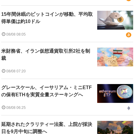
15年間休眠のビットコインが移動、平均取
得単価は約10ドル
08/08 08:05
米財務省、イラン仮想通貨取引所2社を制
裁
08/08 07:20
グレースケール、イーサリアム・ミニETF
の保有ETHを実質全量ステーキングへ
08/08 06:25
延期されたクラリティー法案、上院が採決
日を9月中旬に調整へ