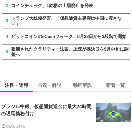
2
コインチェック、1銘柄の上場廃止を発表
トランプ大統領発言、「仮想通貨主導権は中国に渡さな
3
い」
4
ビットコインのeCashフォーク、8月23日から3段階で開始
延期されたクラリティー法案、上院が採決日を9月中旬に調
5
整へ
注目・速報
市況・解説
動画解説
新着一覧
ブラジル中銀、仮想通貨送金に最大24時間
の遅延義務付け
08/08 14:00