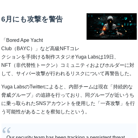
6月にも攻撃を警告
「Bored Ape Yacht
Club（BAYC）」など高級NFTコレ
クションを手掛ける制作スタジオYuga Labsは19日、
NFT（非代替性トークン）コミュニティおよびホルダーに対
して、サイバー攻撃が行われるリスクについて再警告した。
Yuga LabsのTwitterによると、内部チームは現在「持続的な
脅威グループ」の追跡を行っており、同グループが近いうち
に乗っ取られたSNSアカウントを使用した「一斉攻撃」を行
う可能性があることを察知したという。
Our security team has been tracking a persistent threat