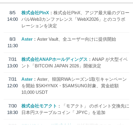
8/5
株式会社PlnX
株式会社PlnX、アジア最大級のグロー
14:00
バルWeb3カンファレンス「WebX2026」とのコラボ
レーションを決定
8/3
Aster
Aster Vault、全ユーザー向けに提供開始
11:30
7/31
株式会社ANAPホールディングス
ANAP が大型イベ
13:00
ント「BITCOIN JAPAN 2026」開催決定
7/31
Aster
Aster、韓国RWAシーズン1取引キャンペーン
12:00
を開始 $SKHYNIX・$SAMSUNG対象、賞金総額
10,000 USDT
7/30
株式会社モアクト
「モアクト」 のポイント交換先に
18:30
日本円ステーブルコイン「 JPYC」を追加
7/29
SBI VCトレード株式会社
信託型円建てステーブル
19:30
コイン「JPYSC」徹底解説セミナーを開催