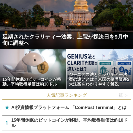
延期されたクラリティー法案、上院が採決日を9月中
旬に調整へ
ジーニアス法とクラリティー法
15年間休眠のビットコインが移
案の違いとは？米国の暗号資産2
動、平均取得単価は約10ドル
大法案をわかりやすく解説
人気記事ランキング
一覧 ＞
★
AI投資情報プラットフォーム 「CoinPost Terminal」とは
15年間休眠のビットコインが移動、平均取得単価は約10ド
1
ル