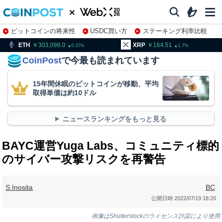
ビットコインの将来性
USDC買い方
ステーキング利率比較
株特集・関連銘柄
303,098.0
XRP
164.51
BNB
0.37
1.7
CoinPost
で今最も読まれています
15年間休眠のビットコインが移動、平均
取得単価は約10ドル
ニュースランキングをもっと見る
BAYC運営Yuga Labs、コミュニティ標的
のサイバー攻撃リスクを再警告
S.Inosita
BC
公開日時:
2022/07/19 18:20
画像はShutterstockのライセンス許諾により使用