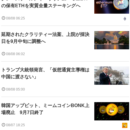
の保有ETHを実質全量ステーキングへ
08/08 06:25
延期されたクラリティー法案、上院が採決
日を9月中旬に調整へ
08/08 06:02
トランプ大統領発言、「仮想通貨主導権は
中国に渡さない」
08/08 05:00
韓国アップビット、ミームコインBONK上
場廃止 9月7日終了
08/07 18:25