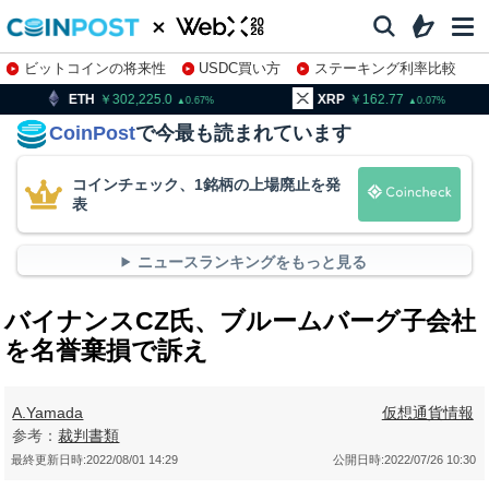
ビットコインの将来性
USDC買い方
ステーキング利率比較
株特集・関連銘柄
302,225.0
XRP
162.77
BNB
9
0.67
0.07
CoinPost
で今最も読まれています
コインチェック、1銘柄の上場廃止を発
表
ニュースランキングをもっと見る
バイナンスCZ氏、ブルームバーグ子会社
を名誉棄損で訴え
A.Yamada
仮想通貨情報
参考：
裁判書類
最終更新日時:
2022/08/01 14:29
公開日時:
2022/07/26 10:30