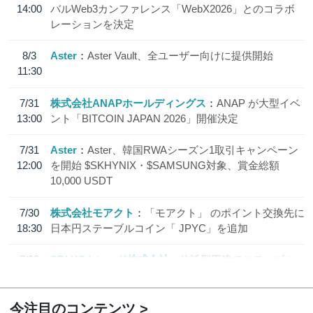
14:00
バルWeb3カンファレンス「WebX2026」とのコラボ
レーションを決定
8/3
Aster
Aster Vault、全ユーザー向けに提供開始
11:30
7/31
株式会社ANAPホールディングス
ANAP が大型イベ
13:00
ント「BITCOIN JAPAN 2026」開催決定
7/31
Aster
Aster、韓国RWAシーズン1取引キャンペーン
12:00
を開始 $SKHYNIX・$SAMSUNG対象、賞金総額
10,000 USDT
7/30
株式会社モアクト
「モアクト」 のポイント交換先に
18:30
日本円ステーブルコイン「 JPYC」を追加
7/29
SBI VCトレード株式会社
信託型円建てステーブル
19:30
コイン「JPYSC」徹底解説セミナーを開催
今注目のコンテンツ