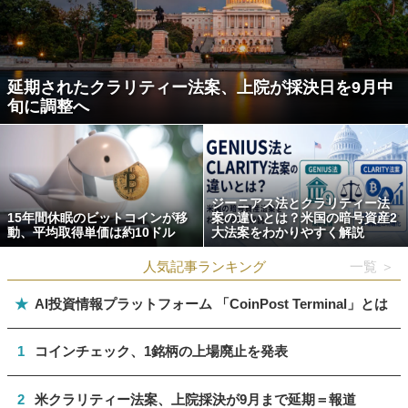
延期されたクラリティー法案、上院が採決日を9月中
旬に調整へ
ジーニアス法とクラリティー法
15年間休眠のビットコインが移
案の違いとは？米国の暗号資産2
動、平均取得単価は約10ドル
大法案をわかりやすく解説
人気記事ランキング
一覧 ＞
★
AI投資情報プラットフォーム 「CoinPost Terminal」とは
1
コインチェック、1銘柄の上場廃止を発表
2
米クラリティー法案、上院採決が9月まで延期＝報道