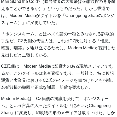
Man Stand the Cold?（暗号業界の大富豪は仮想通貨の冬を耐
えることができるか）」というものだった。しかし香港で
は、Modern Mediaがタイトルを「Changpeng Zhaoのポンジ
スキーム）」に変更していた。
「ポンジスキーム」とはネズミ講の一種とみなされる詐欺的
手法だ。CZ氏側の代理人は、これはCZ氏に対する「憎悪、
軽蔑、嘲笑」を駆り立てるために、Modern Mediaが採用した
見出しだと主張している。
CZ氏側は、Modern Mediaは影響力のある現地メディアであ
るが、このタイトルは名誉棄損であり、一般社会、特に仮想
通貨と実業界におけるCZ氏のイメージを傷つけたとも指摘。
名誉毀損の撤回と正式な謝罪、賠償を要求した。
Modern Mediaは、CZ氏側の抗議を受けて「ポンジスキー
ム」という言葉の入ったタイトルを「謎めいたChangpeng
Zhao」に変更し、印刷物の形のメディアは取り下げた。しか