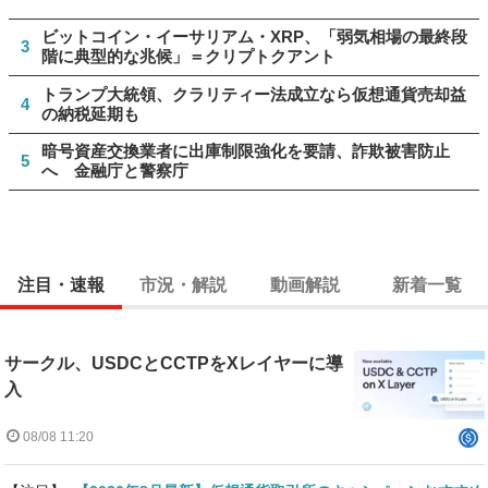
ビットコイン・イーサリアム・XRP、「弱気相場の最終段
3
階に典型的な兆候」＝クリプトクアント
トランプ大統領、クラリティー法成立なら仮想通貨売却益
4
の納税延期も
暗号資産交換業者に出庫制限強化を要請、詐欺被害防止
5
へ 金融庁と警察庁
注目・速報
市況・解説
動画解説
新着一覧
サークル、USDCとCCTPをXレイヤーに導
入
08/08 11:20