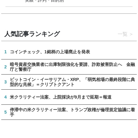
実績・評判・目的別
人気記事ランキング
一覧
1
コインチェック、1銘柄の上場廃止を発表
暗号資産交換業者に出庫制限強化を要請、詐欺被害防止へ 金融
2
庁と警察庁
ビットコイン・イーサリアム・XRP、「弱気相場の最終段階に典
3
型的な兆候」＝クリプトクアント
4
米クラリティー法案、上院採決が9月まで延期＝報道
停滞中の米クラリティー法案、トランプ政権が倫理規定協議に着
5
手