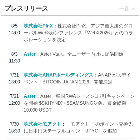
プレスリリース
一覧
8/5
株式会社PlnX
株式会社PlnX、アジア最大級のグロ
14:00
ーバルWeb3カンファレンス「WebX2026」とのコラ
ボレーションを決定
8/3
Aster
Aster Vault、全ユーザー向けに提供開始
11:30
7/31
株式会社ANAPホールディングス
ANAP が大型イ
13:00
ベント「BITCOIN JAPAN 2026」開催決定
7/31
Aster
Aster、韓国RWAシーズン1取引キャンペーン
12:00
を開始 $SKHYNIX・$SAMSUNG対象、賞金総額
10,000 USDT
7/30
株式会社モアクト
「モアクト」 のポイント交換先
18:30
に日本円ステーブルコイン「 JPYC」を追加