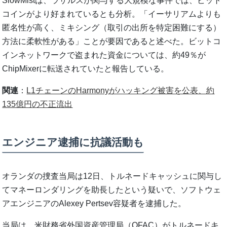
SlowMistは、ラザルスが関与する大規模な事件では、ビット
コインがより好まれているとも分析。「イーサリアムよりも
匿名性が高く、ミキシング（取引の出所を特定困難にする）
方法に柔軟性がある」ことが要因であると述べた。ビットコ
インネットワークで盗まれた資金については、約49％が
ChipMixerに転送されていたと報告している。
関連
：
L1チェーンのHarmonyがハッキング被害を公表、約
135億円の不正流出
エンジニア逮捕に抗議活動も
オランダの捜査当局は12日、トルネードキャッシュに関与し
てマネーロンダリングを助長したという疑いで、ソフトウェ
アエンジニアのAlexey Pertsev容疑者を逮捕した。
当局は、米財務省外国資産管理局（OFAC）がトルネードキ