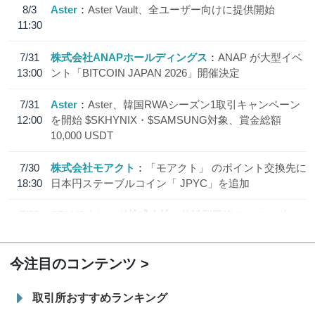
8/3
Aster
Aster Vault、全ユーザー向けに提供開始
11:30
7/31
株式会社ANAPホールディングス
ANAP が大型イベ
13:00
ント「BITCOIN JAPAN 2026」開催決定
7/31
Aster
Aster、韓国RWAシーズン1取引キャンペーン
12:00
を開始 $SKHYNIX・$SAMSUNG対象、賞金総額
10,000 USDT
7/30
株式会社モアクト
「モアクト」 のポイント交換先に
18:30
日本円ステーブルコイン「 JPYC」を追加
7/29
SBI VCトレード株式会社
信託型円建てステーブル
19:30
コイン「JPYSC」徹底解説セミナーを開催
今注目のコンテンツ
取引所おすすめランキング