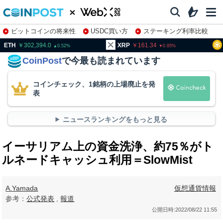
ビットコインの将来性
USDC買い方
ステーキング利率比較
株特集・関連銘柄
02,394.0
XRP
161.34
BNB
93
0.52
0.95
CoinPost
で今最も読まれています
コインチェック、1銘柄の上場廃止を発
表
ニュースランキングをもっと見る
イーサリアム上の資金洗浄、約75％がト
ルネードキャッシュ利用＝SlowMist
A.Yamada
仮想通貨情報
参考：
公式発表
,
報道
公開日時:
2022/08/22 11:55