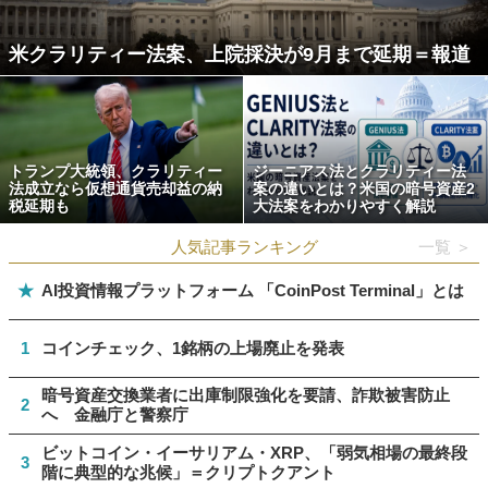
米クラリティー法案、上院採決が9月まで延期＝報道
トランプ大統領、クラリティー
ジーニアス法とクラリティー法
法成立なら仮想通貨売却益の納
案の違いとは？米国の暗号資産2
税延期も
大法案をわかりやすく解説
人気記事ランキング
一覧 ＞
★
AI投資情報プラットフォーム 「CoinPost Terminal」とは
1
コインチェック、1銘柄の上場廃止を発表
暗号資産交換業者に出庫制限強化を要請、詐欺被害防止
2
へ 金融庁と警察庁
ビットコイン・イーサリアム・XRP、「弱気相場の最終段
3
階に典型的な兆候」＝クリプトクアント