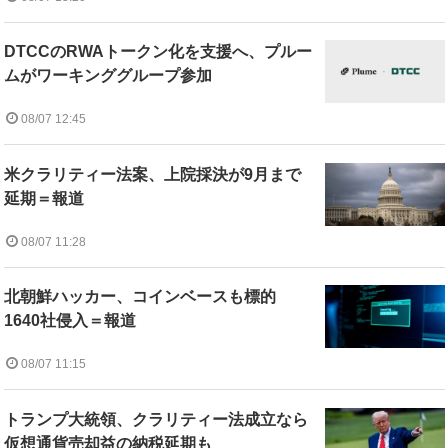
DTCCのRWAトークン化を支援へ、プルー
ムがワーキンググループ参加
08/07 12:45
米クラリティー法案、上院採決が9月まで
延期＝報道
08/07 11:28
北朝鮮ハッカー、コインベースも標的
1640社侵入＝報道
08/07 11:15
トランプ大統領、クラリティー法成立なら
仮想通貨売却益の納税延期も