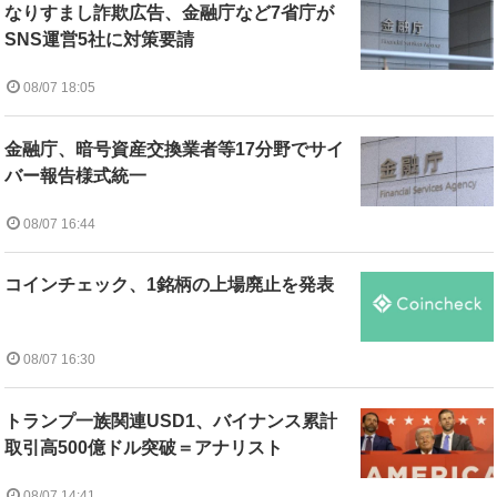
なりすまし詐欺広告、金融庁など7省庁が
SNS運営5社に対策要請
08/07 18:05
金融庁、暗号資産交換業者等17分野でサイ
バー報告様式統一
08/07 16:44
コインチェック、1銘柄の上場廃止を発表
08/07 16:30
トランプ一族関連USD1、バイナンス累計
取引高500億ドル突破＝アナリスト
08/07 14:41