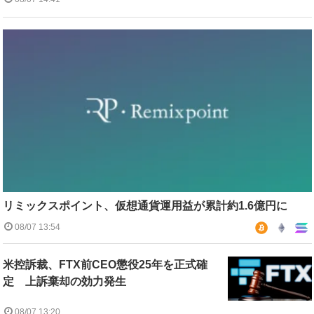
リミックスポイント、仮想通貨運用益が累計約1.6億円に
08/07 13:54
米控訴裁、FTX前CEO懲役25年を正式確
定 上訴棄却の効力発生
08/07 13:20