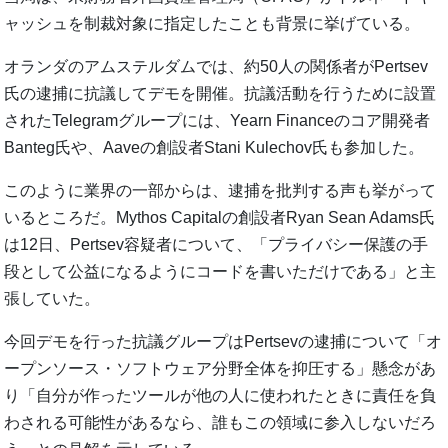
ャッシュを制裁対象に指定したことも背景に挙げている。
オランダのアムステルダムでは、約50人の関係者がPertsev
氏の逮捕に抗議してデモを開催。抗議活動を行うために設置
されたTelegramグループには、Yearn Financeのコア開発者
Banteg氏や、Aaveの創設者Stani Kulechov氏も参加した。
このように業界の一部からは、逮捕を批判する声も挙がって
いるところだ。Mythos Capitalの創設者Ryan Sean Adams氏
は12日、Pertsev容疑者について、「プライバシー保護の手
段として公益になるようにコードを書いただけである」と主
張していた。
今回デモを行った抗議グループはPertsevの逮捕について「オ
ープンソース・ソフトウェア分野全体を抑圧する」懸念があ
り「自分が作ったツールが他の人に使われたときに責任を負
わされる可能性があるなら、誰もこの領域に参入しないだろ