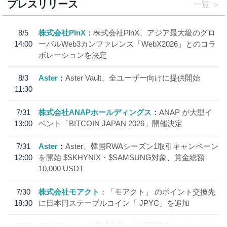
プレスリリース
一覧
8/5
株式会社PlnX
株式会社PlnX、アジア最大級のグロ
14:00
ーバルWeb3カンファレンス「WebX2026」とのコラ
ボレーションを決定
8/3
Aster
Aster Vault、全ユーザー向けに提供開始
11:30
7/31
株式会社ANAPホールディングス
ANAP が大型イ
13:00
ベント「BITCOIN JAPAN 2026」開催決定
7/31
Aster
Aster、韓国RWAシーズン1取引キャンペーン
12:00
を開始 $SKHYNIX・$SAMSUNG対象、賞金総額
10,000 USDT
7/30
株式会社モアクト
「モアクト」 のポイント交換先
18:30
に日本円ステーブルコイン「 JPYC」を追加
7/29
SBI VCトレード株式会社
信託型円建てステーブル