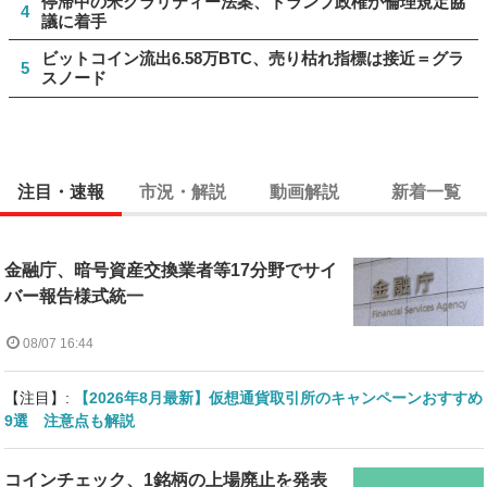
停滞中の米クラリティー法案、トランプ政権が倫理規定協
4
議に着手
ビットコイン流出6.58万BTC、売り枯れ指標は接近＝グラ
5
スノード
注目・速報
市況・解説
動画解説
新着一覧
金融庁、暗号資産交換業者等17分野でサイ
バー報告様式統一
08/07 16:44
【注目】:
【2026年8月最新】仮想通貨取引所のキャンペーンおすすめ
9選 注意点も解説
コインチェック、1銘柄の上場廃止を発表