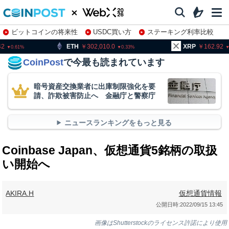
ビットコインの将来性
USDC買い方
ステーキング利率比較
株特集・関連銘柄
H
302,010.0
XRP
162.92
BN
0.33
2.48
CoinPost
で今最も読まれています
暗号資産交換業者に出庫制限強化を要
請、詐欺被害防止へ 金融庁と警察庁
ニュースランキングをもっと見る
Coinbase Japan、仮想通貨5銘柄の取扱
い開始へ
AKIRA.H
仮想通貨情報
公開日時:
2022/09/15 13:45
画像はShutterstockのライセンス許諾により使用