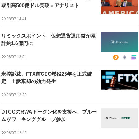
取引高500億ドル突破＝アナリスト
08/07 14:41
リミックスポイント、仮想通貨運用益が累
計約1.6億円に
08/07 13:54
米控訴裁、FTX前CEO懲役25年を正式確
定 上訴棄却の効力発生
08/07 13:20
DTCCのRWAトークン化を支援へ、プルー
ムがワーキンググループ参加
08/07 12:45