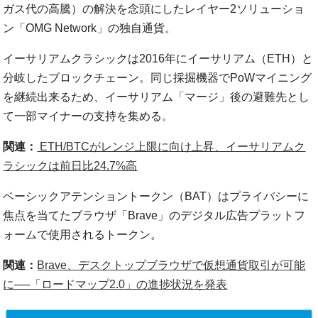
ガス代の高騰）の解決を念頭にしたレイヤー2ソリューショ
ン「OMG Network」の独自通貨。
イーサリアムクラシックは2016年にイーサリアム（ETH）と
分岐したブロックチェーン。同じ採掘機器でPoWマイニング
を継続出来るため、イーサリアム「マージ」後の避難先とし
て一部マイナーの支持を集める。
関連：
ETH/BTCがレンジ上限に向け上昇、イーサリアムク
ラシックは前日比24.7%高
ベーシックアテンショントークン（BAT）はプライバシーに
焦点を当てたブラウザ「Brave」のデジタル広告プラットフ
ォームで使用されるトークン。
関連：
Brave、デスクトップブラウザで仮想通貨取引が可能
に──「ロードマップ2.0」の進捗状況を発表