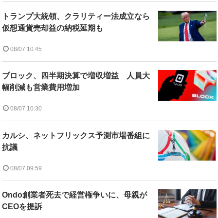
トランプ大統領、クラリティー法成立なら
仮想通貨売却益の納税延期も
08/07 10:45
ブロック、四半期決算で増収増益 人員大
幅削減も営業費用増加
08/07 10:30
カルシ、ネットフリックス予測市場番組に
抗議
08/07 09:59
Ondo創業者死去で経営権争いに、母親が
CEOを提訴