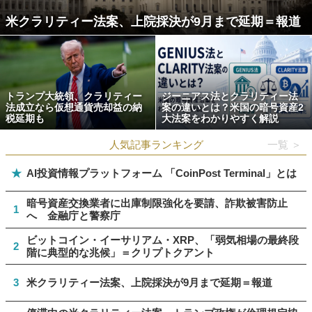
米クラリティー法案、上院採決が9月まで延期＝報道
トランプ大統領、クラリティー
ジーニアス法とクラリティー法
法成立なら仮想通貨売却益の納
案の違いとは？米国の暗号資産2
税延期も
大法案をわかりやすく解説
人気記事ランキング
一覧 ＞
★
AI投資情報プラットフォーム 「CoinPost Terminal」とは
暗号資産交換業者に出庫制限強化を要請、詐欺被害防止
1
へ 金融庁と警察庁
ビットコイン・イーサリアム・XRP、「弱気相場の最終段
2
階に典型的な兆候」＝クリプトクアント
3
米クラリティー法案、上院採決が9月まで延期＝報道