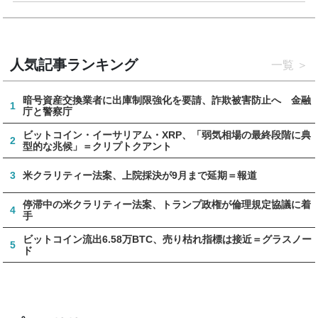
人気記事ランキング
一覧
暗号資産交換業者に出庫制限強化を要請、詐欺被害防止へ 金融
1
庁と警察庁
ビットコイン・イーサリアム・XRP、「弱気相場の最終段階に典
2
型的な兆候」＝クリプトクアント
3
米クラリティー法案、上院採決が9月まで延期＝報道
停滞中の米クラリティー法案、トランプ政権が倫理規定協議に着
4
手
ビットコイン流出6.58万BTC、売り枯れ指標は接近＝グラスノー
5
ド