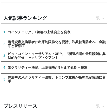
人気記事ランキング
一覧
1
コインチェック、1銘柄の上場廃止を発表
暗号資産交換業者に出庫制限強化を要請、詐欺被害防止へ 金融
2
庁と警察庁
ビットコイン・イーサリアム・XRP、「弱気相場の最終段階に典
3
型的な兆候」＝クリプトクアント
4
米クラリティー法案、上院採決が9月まで延期＝報道
停滞中の米クラリティー法案、トランプ政権が倫理規定協議に着
5
手
プレスリリース
一覧