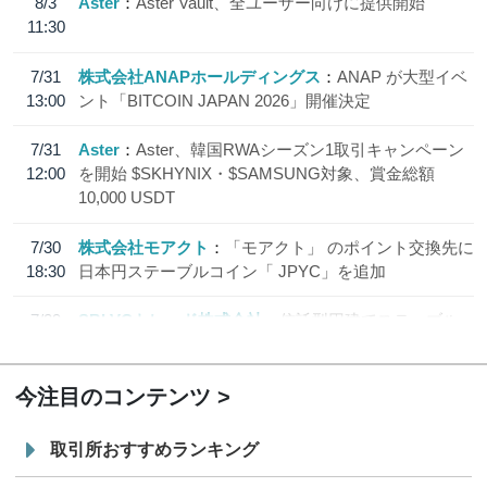
8/3
Aster
Aster Vault、全ユーザー向けに提供開始
11:30
7/31
株式会社ANAPホールディングス
ANAP が大型イベ
13:00
ント「BITCOIN JAPAN 2026」開催決定
7/31
Aster
Aster、韓国RWAシーズン1取引キャンペーン
12:00
を開始 $SKHYNIX・$SAMSUNG対象、賞金総額
10,000 USDT
7/30
株式会社モアクト
「モアクト」 のポイント交換先に
18:30
日本円ステーブルコイン「 JPYC」を追加
7/29
SBI VCトレード株式会社
信託型円建てステーブル
19:30
コイン「JPYSC」徹底解説セミナーを開催
今注目のコンテンツ
取引所おすすめランキング