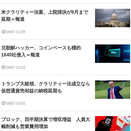
米クラリティー法案、上院採決が9月まで
延期＝報道
08/07 11:28
北朝鮮ハッカー、コインベースも標的
1640社侵入＝報道
08/07 11:15
トランプ大統領、クラリティー法成立なら
仮想通貨売却益の納税延期も
08/07 10:45
ブロック、四半期決算で増収増益 人員大
幅削減も営業費用増加