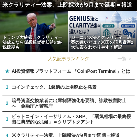
米クラリティー法案、上院採決が9月まで延期＝報道
トランプ大統領、クラリティー
ジーニアス法とクラリティー法
法成立なら仮想通貨売却益の納
案の違いとは？米国の暗号資産2
税延期も
大法案をわかりやすく解説
人気記事ランキング
一覧 ＞
★
AI投資情報プラットフォーム 「CoinPost Terminal」とは
1
コインチェック、1銘柄の上場廃止を発表
暗号資産交換業者に出庫制限強化を要請、詐欺被害防止
2
へ 金融庁と警察庁
ビットコイン・イーサリアム・XRP、「弱気相場の最終段
3
階に典型的な兆候」＝クリプトクアント
4
米クラリティー法案、上院採決が9月まで延期＝報道