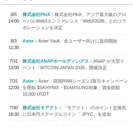
8/5
株式会社PlnX
株式会社PlnX、アジア最大級のグロ
14:00
ーバルWeb3カンファレンス「WebX2026」とのコラ
ボレーションを決定
8/3
Aster
Aster Vault、全ユーザー向けに提供開始
11:30
7/31
株式会社ANAPホールディングス
ANAP が大型イ
13:00
ベント「BITCOIN JAPAN 2026」開催決定
7/31
Aster
Aster、韓国RWAシーズン1取引キャンペーン
12:00
を開始 $SKHYNIX・$SAMSUNG対象、賞金総額
10,000 USDT
7/30
株式会社モアクト
「モアクト」 のポイント交換先
18:30
に日本円ステーブルコイン「 JPYC」を追加
7/29
SBI VCトレード株式会社
信託型円建てステーブル