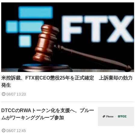
米控訴裁、FTX前CEO懲役25年を正式確定 上訴棄却の効力
発生
08/07 13:20
DTCCのRWAトークン化を支援へ、プルー
ムがワーキンググループ参加
08/07 12:45