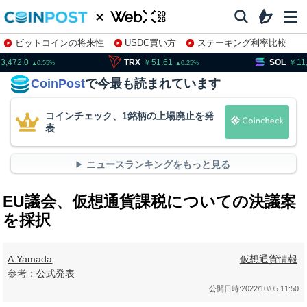
ビットコインの将来性
USDC買い方
ステーキング利率比較
株特集・関連銘柄
93,472.0
TRX
51.61
SOL
11
0.55
0.25
CoinPost
で今最も読まれています
コインチェック、1銘柄の上場廃止を発
表
ニュースランキングをもっと見る
EU議会、仮想通貨課税についての決議案
を採択
A.Yamada
仮想通貨情報
参考：
公式発表
公開日時:
2022/10/05 11:50