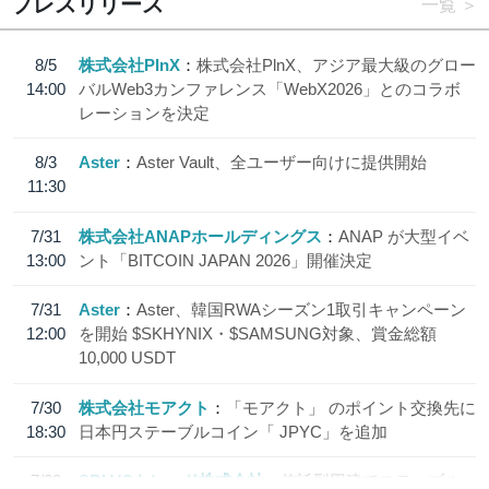
プレスリリース
一覧
8/5
株式会社PlnX
株式会社PlnX、アジア最大級のグロー
14:00
バルWeb3カンファレンス「WebX2026」とのコラボ
レーションを決定
8/3
Aster
Aster Vault、全ユーザー向けに提供開始
11:30
7/31
株式会社ANAPホールディングス
ANAP が大型イベ
13:00
ント「BITCOIN JAPAN 2026」開催決定
7/31
Aster
Aster、韓国RWAシーズン1取引キャンペーン
12:00
を開始 $SKHYNIX・$SAMSUNG対象、賞金総額
10,000 USDT
7/30
株式会社モアクト
「モアクト」 のポイント交換先に
18:30
日本円ステーブルコイン「 JPYC」を追加
7/29
SBI VCトレード株式会社
信託型円建てステーブル