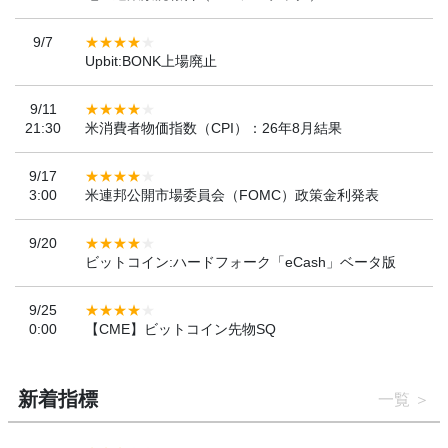
9/7
Upbit:BONK上場廃止
9/11
21:30
米消費者物価指数（CPI）：26年8月結果
9/17
3:00
米連邦公開市場委員会（FOMC）政策金利発表
9/20
ビットコイン:ハードフォーク「eCash」ベータ版
9/25
0:00
【CME】ビットコイン先物SQ
新着指標
一覧