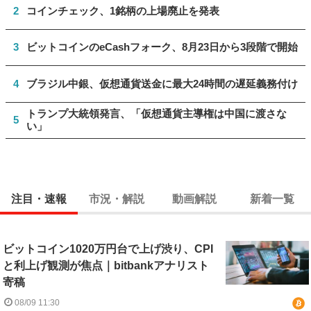
2
コインチェック、1銘柄の上場廃止を発表
3
ビットコインのeCashフォーク、8月23日から3段階で開始
4
ブラジル中銀、仮想通貨送金に最大24時間の遅延義務付け
トランプ大統領発言、「仮想通貨主導権は中国に渡さな
5
い」
注目・速報
市況・解説
動画解説
新着一覧
ビットコイン1020万円台で上げ渋り、CPI
と利上げ観測が焦点｜bitbankアナリスト
寄稿
08/09 11:30