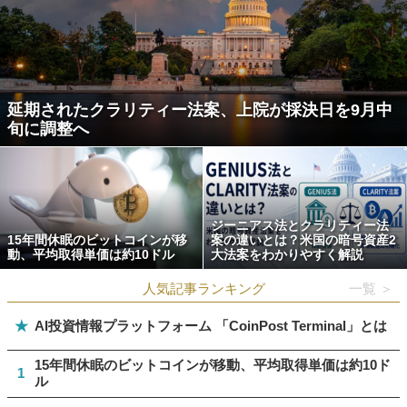
延期されたクラリティー法案、上院が採決日を9月中
旬に調整へ
ジーニアス法とクラリティー法
15年間休眠のビットコインが移
案の違いとは？米国の暗号資産2
動、平均取得単価は約10ドル
大法案をわかりやすく解説
人気記事ランキング
一覧 ＞
★
AI投資情報プラットフォーム 「CoinPost Terminal」とは
15年間休眠のビットコインが移動、平均取得単価は約10ド
1
ル