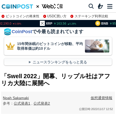
ビットコインの将来性
USDC買い方
ステーキング利率比較
株特集・関連銘柄
2,190.0
XRP
163.56
BNB
95
0.09
0.28
CoinPost
で今最も読まれています
15年間休眠のビットコインが移動、平均
取得単価は約10ドル
ニュースランキングをもっと見る
「Swell 2022」開幕、リップル社はアフ
リカ大陸に展開へ
Noah Sakamaki
仮想通貨情報
参考：
公式発表1
,
公式発表2
公開日時:
2022/11/17 12:52