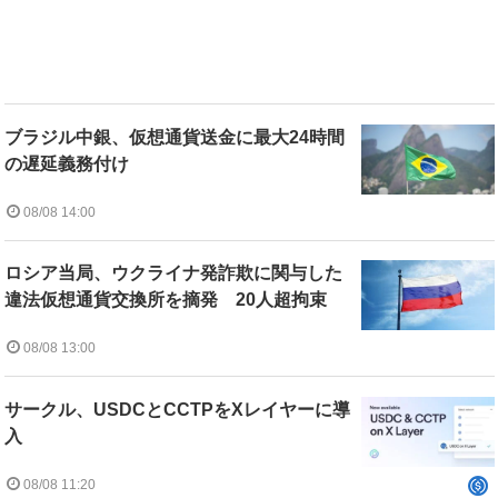
ブラジル中銀、仮想通貨送金に最大24時間
の遅延義務付け
08/08 14:00
ロシア当局、ウクライナ発詐欺に関与した
違法仮想通貨交換所を摘発 20人超拘束
08/08 13:00
サークル、USDCとCCTPをXレイヤーに導
入
08/08 11:20