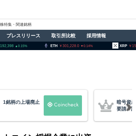
株特集・関連銘柄
プレスリリース
取引所比較
採用情報
ETH
301,228.0
XRP
159.98
0.14
2.32
者に出庫制限強化を
ビットコ
防止へ 金融庁と警
XRP、
的な兆候