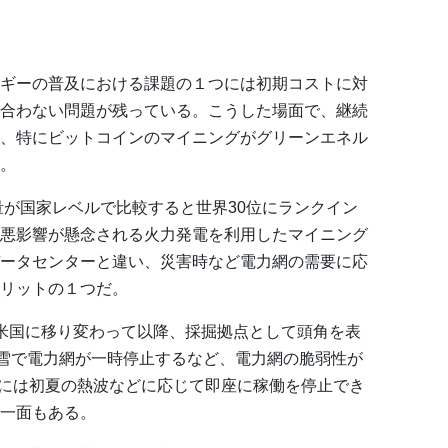
ギーの普及における課題の１つには初期コストに対
合わない問題が残っている。こうした場面で、継続
、特にビットコインのマイニングがグリーンエネル
。
量が国家レベルで比較すると世界30位にランクイン
悪影響が懸念される火力発電を利用したマイニング
ータセンターと違い、災害時など電力網の需要に応
リットの１つだ。
米国に移り変わって以降、採掘拠点として頭角を表
大雪で電力網が一時停止するなど、電力網の脆弱性が
6月には初夏の熱波などに応じて即座に稼働を停止でき
一面もある。