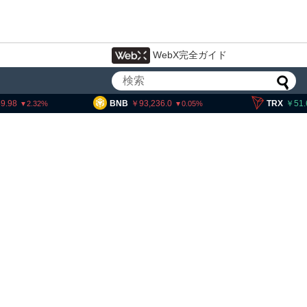
WebX完全ガイド
BNB
93,236.0
TRX
51.62
0.05
0.28
イン・イーサリアム・
「弱気相場の最終段階に典型
」＝クリプトクアント