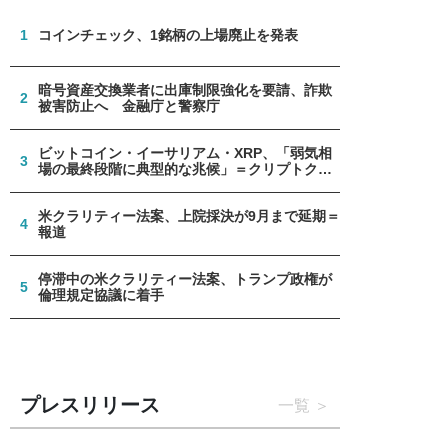
1
コインチェック、1銘柄の上場廃止を発表
暗号資産交換業者に出庫制限強化を要請、詐欺
2
被害防止へ 金融庁と警察庁
ビットコイン・イーサリアム・XRP、「弱気相
3
場の最終段階に典型的な兆候」＝クリプトクア
ント
米クラリティー法案、上院採決が9月まで延期＝
4
報道
停滞中の米クラリティー法案、トランプ政権が
5
倫理規定協議に着手
プレスリリース
一覧