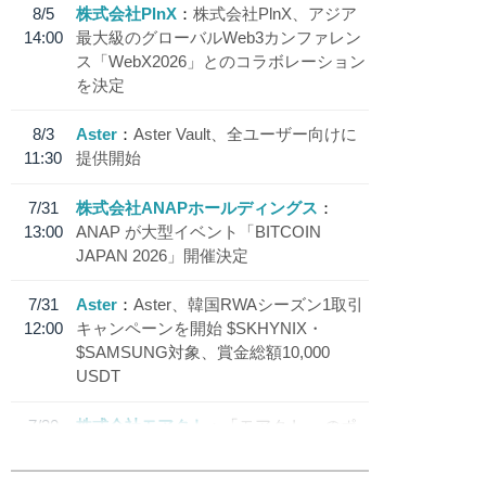
8/5
株式会社PlnX
株式会社PlnX、アジア
14:00
最大級のグローバルWeb3カンファレン
ス「WebX2026」とのコラボレーション
を決定
8/3
Aster
Aster Vault、全ユーザー向けに
11:30
提供開始
7/31
株式会社ANAPホールディングス
13:00
ANAP が大型イベント「BITCOIN
JAPAN 2026」開催決定
7/31
Aster
Aster、韓国RWAシーズン1取引
12:00
キャンペーンを開始 $SKHYNIX・
$SAMSUNG対象、賞金総額10,000
USDT
7/30
株式会社モアクト
「モアクト」 のポ
18:30
イント交換先に日本円ステーブルコイン
「 JPYC」を追加