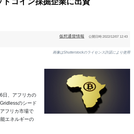
ットコイン採掘企業に出資
仮想通貨情報
公開日時:
2022/12/07 12:43
画像はShutterstockのライセンス許諾により使用
6日、アフリカの
dlessのシード
アフリカ市場で
可能エネルギーの