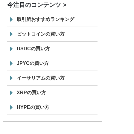
今注目のコンテンツ
7/29
SBI VCトレード株式会社
信託型円建
19:30
てステーブルコイン「JPYSC」徹底解
取引所おすすめランキング
説セミナーを開催
ビットコインの買い方
USDCの買い方
JPYCの買い方
イーサリアムの買い方
XRPの買い方
HYPEの買い方