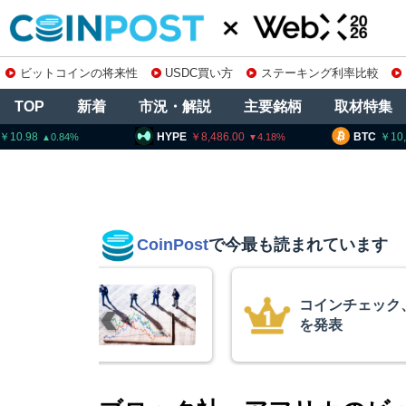
ビットコインの将来性
USDC買い方
ステーキング利率比較
TOP
新着
市況・解説
主要銘柄
取材特集
HYPE
8,486.00
BTC
10,192,398
4.18
0.15
CoinPost
で今最も読まれています
の上場廃止
暗号資産交換業
要請、詐欺被害
察庁