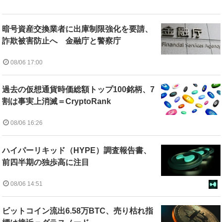
暗号資産交換業者に出庫制限強化を要請、
詐欺被害防止へ 金融庁と警察庁
08/06 17:00
過去の仮想通貨時価総額トップ100銘柄、7
割は事実上消滅＝CryptoRank
08/06 16:26
ハイパーリキッド（HYPE）調査報告書、
前四半期の独歩高に注目
08/06 14:51
ビットコイン流出6.58万BTC、売り枯れ指