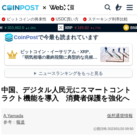
ビットコインの将来性
USDC買い方
ステーキング利率比較
株特集・関連銘柄
03,462.0
XRP
165.82
BNB
93
1.26
1.77
CoinPost
で今最も読まれています
ビットコイン・イーサリアム・XRP、
「弱気相場の最終段階に典型的な兆候」
＝クリプトクアント
ニュースランキングをもっと見る
中国、デジタル人民元にスマートコント
ラクト機能を導入 消費者保護を強化へ
A.Yamada
仮想通貨情報
参考：
報道
公開日時:
2023/01/20 09:50