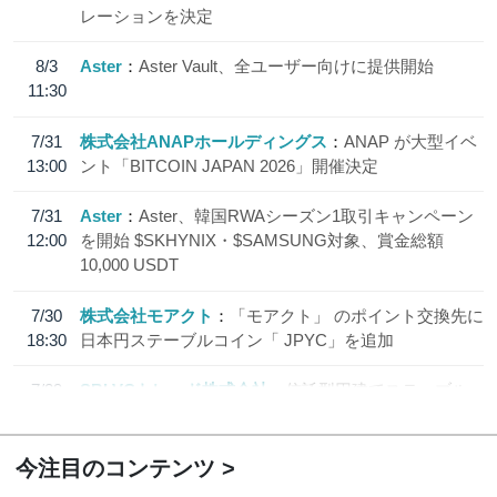
レーションを決定
8/3
Aster
Aster Vault、全ユーザー向けに提供開始
11:30
7/31
株式会社ANAPホールディングス
ANAP が大型イベ
13:00
ント「BITCOIN JAPAN 2026」開催決定
7/31
Aster
Aster、韓国RWAシーズン1取引キャンペーン
12:00
を開始 $SKHYNIX・$SAMSUNG対象、賞金総額
10,000 USDT
7/30
株式会社モアクト
「モアクト」 のポイント交換先に
18:30
日本円ステーブルコイン「 JPYC」を追加
7/29
SBI VCトレード株式会社
信託型円建てステーブル
19:30
コイン「JPYSC」徹底解説セミナーを開催
今注目のコンテンツ