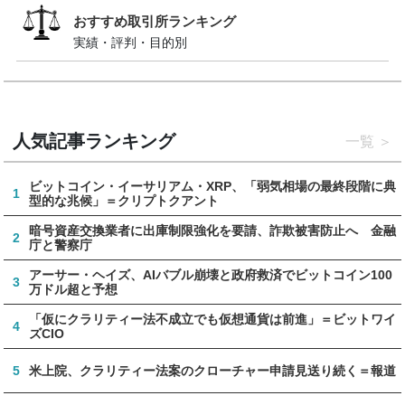
おすすめ取引所ランキング
実績・評判・目的別
人気記事ランキング
一覧
ビットコイン・イーサリアム・XRP、「弱気相場の最終段階に典
1
型的な兆候」＝クリプトクアント
暗号資産交換業者に出庫制限強化を要請、詐欺被害防止へ 金融
2
庁と警察庁
アーサー・ヘイズ、AIバブル崩壊と政府救済でビットコイン100
3
万ドル超と予想
「仮にクラリティー法不成立でも仮想通貨は前進」＝ビットワイ
4
ズCIO
5
米上院、クラリティー法案のクローチャー申請見送り続く＝報道