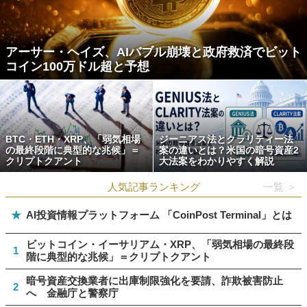
アーサー・ヘイズ、AIバブル崩壊と政府救済でビット
コイン100万ドル超と予想
BTC・ETH・XRP、「弱気相場
ジーニアス法とクラリティー法
の最終段階に典型的な兆候」＝
案の違いとは？米国の暗号資産2
クリプトクアント
大法案をわかりやすく解説
人気記事ランキング
一覧 ＞
★
AI投資情報プラットフォーム 「CoinPost Terminal」とは
ビットコイン・イーサリアム・XRP、「弱気相場の最終段
1
階に典型的な兆候」＝クリプトクアント
暗号資産交換業者に出庫制限強化を要請、詐欺被害防止
2
へ 金融庁と警察庁