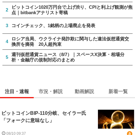
ビットコイン1020万円台で上げ渋り、CPIと利上げ観測が焦
2
点｜bitbankアナリスト寄稿
3
コインチェック、1銘柄の上場廃止を発表
ロシア当局、ウクライナ発詐欺に関与した違法仮想通貨交
4
換所を摘発 20人超拘束
週刊仮想通貨ニュース（8/7）｜スペースX決算・相場分
5
析・金融庁の規制対応のまとめ
注目・速報
市況・解説
動画解説
新着一覧
ビットコインBIP-110分岐、セイラー氏
「フォークに意味なし」
08/10 09:37