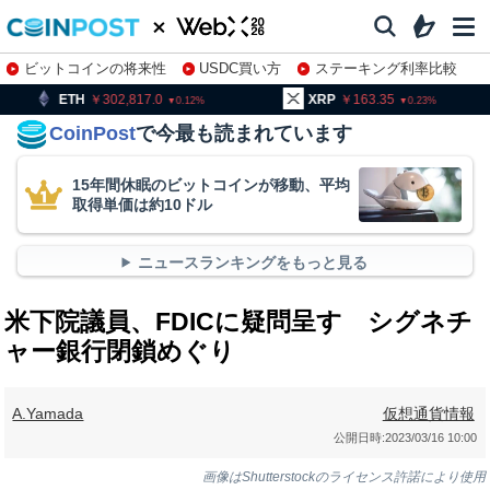
ビットコインの将来性
USDC買い方
ステーキング利率比較
株特集・関連銘柄
302,817.0
XRP
163.35
BNB
9
0.12
0.23
CoinPost
で今最も読まれています
15年間休眠のビットコインが移動、平均
取得単価は約10ドル
ニュースランキングをもっと見る
米下院議員、FDICに疑問呈す シグネチ
ャー銀行閉鎖めぐり
A.Yamada
仮想通貨情報
公開日時:
2023/03/16 10:00
画像はShutterstockのライセンス許諾により使用