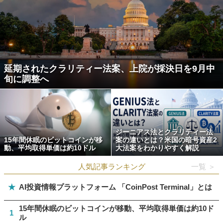
延期されたクラリティー法案、上院が採決日を9月中
旬に調整へ
ジーニアス法とクラリティー法
15年間休眠のビットコインが移
案の違いとは？米国の暗号資産2
動、平均取得単価は約10ドル
大法案をわかりやすく解説
人気記事ランキング
一覧 ＞
★
AI投資情報プラットフォーム 「CoinPost Terminal」とは
15年間休眠のビットコインが移動、平均取得単価は約10ド
1
ル