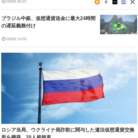
08/09 09:25
ブラジル中銀、仮想通貨送金に最大24時間
の遅延義務付け
08/08 14:00
ロシア当局、ウクライナ発詐欺に関与した違法仮想通貨交換
所を摘発 20人超拘束