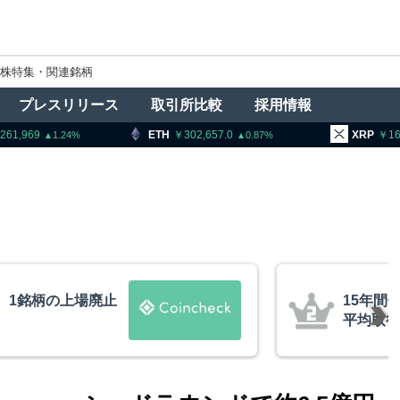
株特集・関連銘柄
プレスリリース
取引所比較
採用情報
ETH
302,657.0
XRP
163.40
0.87
0.92
ビットコインが移動、
米クラリ
約10ドル
月まで延