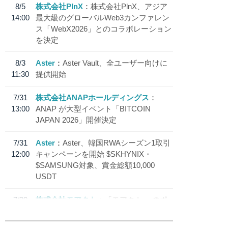
8/5
株式会社PlnX
株式会社PlnX、アジア
14:00
最大級のグローバルWeb3カンファレン
ス「WebX2026」とのコラボレーション
を決定
8/3
Aster
Aster Vault、全ユーザー向けに
11:30
提供開始
7/31
株式会社ANAPホールディングス
13:00
ANAP が大型イベント「BITCOIN
JAPAN 2026」開催決定
7/31
Aster
Aster、韓国RWAシーズン1取引
12:00
キャンペーンを開始 $SKHYNIX・
$SAMSUNG対象、賞金総額10,000
USDT
7/30
株式会社モアクト
「モアクト」 のポ
18:30
イント交換先に日本円ステーブルコイン
「 JPYC」を追加