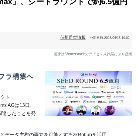
ntmax」、シードラウンドで約6.5億円
仮想通貨情報
公開日時:
2023/04/13 10:02
画像はShutterstockのライセンス許諾により使用
フラ構築へ
ェクト
ems AGは13日、
調達したことを発
データ主権の両立を可能とするzkRollupを活用