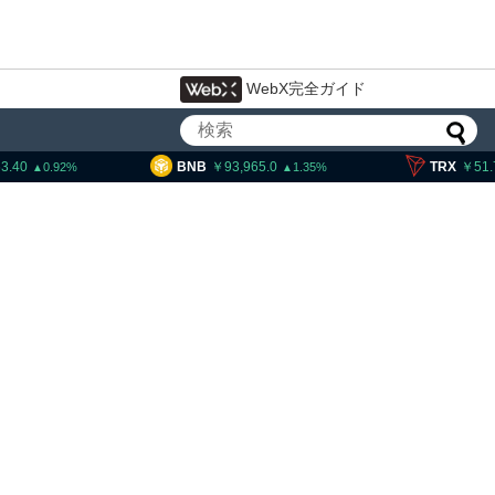
WebX完全ガイド
BNB
93,965.0
TRX
51.77
1.35
0.33
ティー法案、上院採決が9
期＝報道