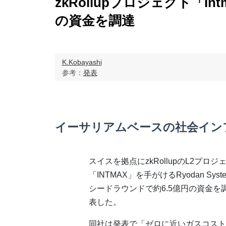
zkRollupプロジェクト「I
の資金を調達
K.Kobayashi
参考：
発表
イーサリアムベースの社会イン
スイスを拠点にzkRollupのL2プロジ
「INTMAX」を手がけるRyodan Syst
シードラウンドで約6.5億円の資金を
表した。
同社は発表で「ゼロに近いガスコストと