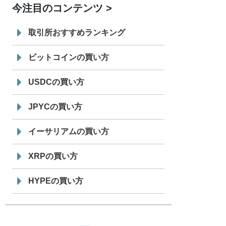
今注目のコンテンツ
7/29
SBI VCトレード株式会社
信託型円建
19:30
てステーブルコイン「JPYSC」徹底解
取引所おすすめランキング
説セミナーを開催
ビットコインの買い方
USDCの買い方
JPYCの買い方
イーサリアムの買い方
XRPの買い方
HYPEの買い方