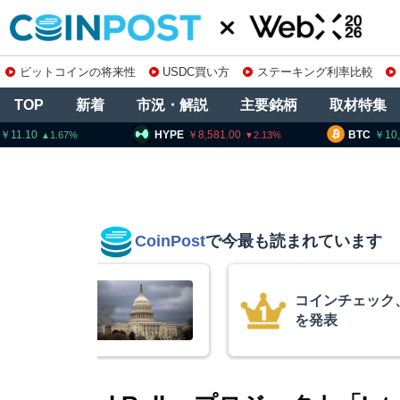
ビットコインの将来性
USDC買い方
ステーキング利率比較
TOP
新着
市況・解説
主要銘柄
取材特集
HYPE
8,581.00
BTC
10,261,969
2.13
1.24
CoinPost
で今最も読まれています
の上場廃止
15年間休眠の
平均取得単価は