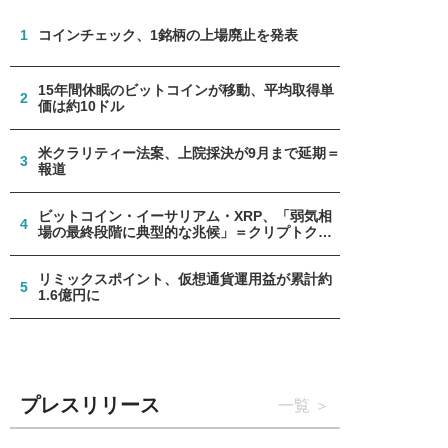
1
コインチェック、1銘柄の上場廃止を発表
15年間休眠のビットコインが移動、平均取得単
2
価は約10ドル
米クラリティー法案、上院採決が9月まで延期＝
3
報道
ビットコイン・イーサリアム・XRP、「弱気相
4
場の最終段階に典型的な兆候」＝クリプトクア
ント
リミックスポイント、仮想通貨運用益が累計約
5
1.6億円に
プレスリリース
一覧