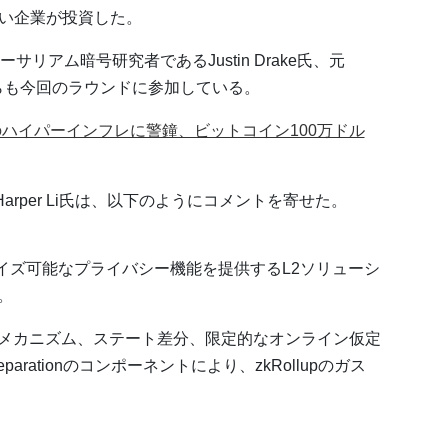
広い企業が投資した。
リアム暗号研究者であるJustin Drake氏、元
ivasan氏らも今回のラウンドに参加している。
のハイパーインフレに警鐘、ビットコイン100万ドル
ャーHarper Li氏は、以下のようにコメントを寄せた。
マイズ可能なプライバシー機能を提供するL2ソリューシ
。
メカニズム、ステート差分、限定的なオンライン仮定
ty Separationのコンポーネントにより、zkRollupのガス