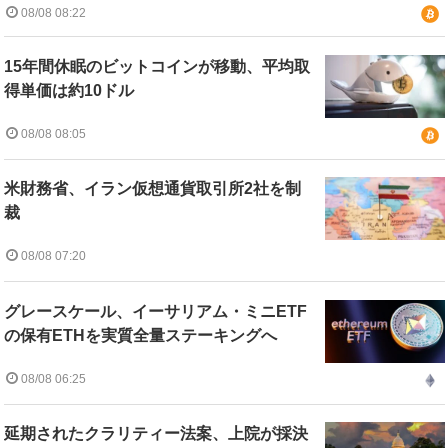
08/08 08:22
15年間休眠のビットコインが移動、平均取
得単価は約10ドル
08/08 08:05
米財務省、イラン仮想通貨取引所2社を制
裁
08/08 07:20
グレースケール、イーサリアム・ミニETF
の保有ETHを実質全量ステーキングへ
08/08 06:25
延期されたクラリティー法案、上院が採決