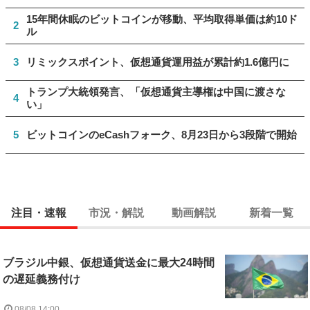
15年間休眠のビットコインが移動、平均取得単価は約10ド
2
ル
3
リミックスポイント、仮想通貨運用益が累計約1.6億円に
トランプ大統領発言、「仮想通貨主導権は中国に渡さな
4
い」
5
ビットコインのeCashフォーク、8月23日から3段階で開始
注目・速報
市況・解説
動画解説
新着一覧
ブラジル中銀、仮想通貨送金に最大24時間
の遅延義務付け
08/08 14:00