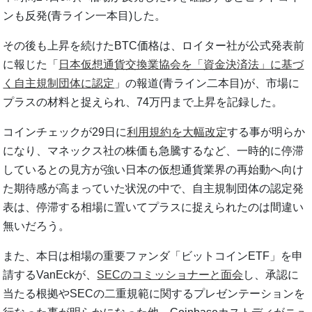
ンも反発(青ライン一本目)した。
その後も上昇を続けたBTC価格は、ロイター社が公式発表前
に報じた「
日本仮想通貨交換業協会を「資金決済法」に基づ
く自主規制団体に認定
」の報道(青ライン二本目)が、市場に
プラスの材料と捉えられ、74万円まで上昇を記録した。
コインチェックが29日に
利用規約を大幅改定
する事が明らか
になり、マネックス社の株価も急騰するなど、一時的に停滞
しているとの見方が強い日本の仮想通貨業界の再始動へ向け
た期待感が高まっていた状況の中で、自主規制団体の認定発
表は、停滞する相場に置いてプラスに捉えられたのは間違い
無いだろう。
また、本日は相場の重要ファンダ「ビットコインETF」を申
請するVanEckが、
SECのコミッショナーと面会
し、承認に
当たる根拠やSECの二重規範に関するプレゼンテーションを