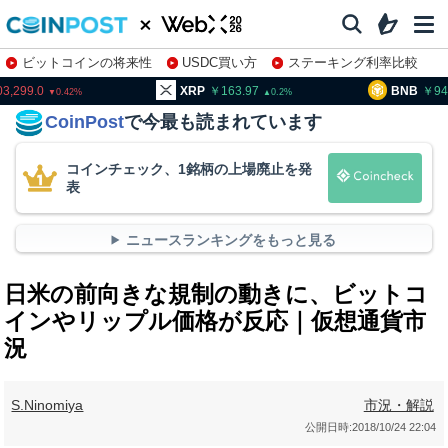
ビットコインの将来性
USDC買い方
ステーキング利率比較
株特集・関連銘柄
03,299.0
XRP
163.97
BNB
94
0.42
0.2
CoinPost
で今最も読まれています
コインチェック、1銘柄の上場廃止を発
表
ニュースランキングをもっと見る
日米の前向きな規制の動きに、ビットコ
インやリップル価格が反応｜仮想通貨市
況
S.Ninomiya
市況・解説
公開日時:
2018/10/24 22:04