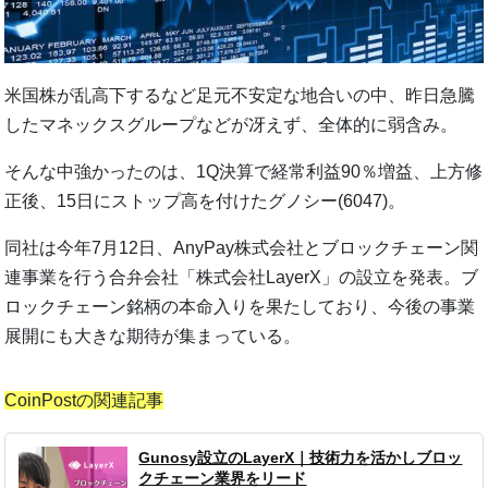
米国株が乱高下するなど足元不安定な地合いの中、昨日急騰
したマネックスグループなどが冴えず、全体的に弱含み。
そんな中強かったのは、1Q決算で経常利益90％増益、上方修
正後、15日にストップ高を付けたグノシー(6047)。
同社は今年7月12日、AnyPay株式会社とブロックチェーン関
連事業を行う合弁会社「株式会社LayerX」の設立を発表。ブ
ロックチェーン銘柄の本命入りを果たしており、今後の事業
展開にも大きな期待が集まっている。
CoinPostの関連記事
Gunosy設立のLayerX｜技術力を活かしブロッ
クチェーン業界をリード