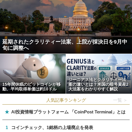
延期されたクラリティー法案、上院が採決日を9月中
旬に調整へ
ジーニアス法とクラリティー法
15年間休眠のビットコインが移
案の違いとは？米国の暗号資産2
動、平均取得単価は約10ドル
大法案をわかりやすく解説
人気記事ランキング
一覧 ＞
★
AI投資情報プラットフォーム 「CoinPost Terminal」とは
1
コインチェック、1銘柄の上場廃止を発表