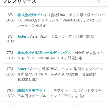
プレスリリース
一覧
8/5
株式会社PlnX
株式会社PlnX、アジア最大級のグロー
14:00
バルWeb3カンファレンス「WebX2026」とのコラボ
レーションを決定
8/3
Aster
Aster Vault、全ユーザー向けに提供開始
11:30
7/31
株式会社ANAPホールディングス
ANAP が大型イベ
13:00
ント「BITCOIN JAPAN 2026」開催決定
7/31
Aster
Aster、韓国RWAシーズン1取引キャンペーン
12:00
を開始 $SKHYNIX・$SAMSUNG対象、賞金総額
10,000 USDT
7/30
株式会社モアクト
「モアクト」 のポイント交換先に
18:30
日本円ステーブルコイン「 JPYC」を追加
7/29
SBI VCトレード株式会社
信託型円建てステーブル