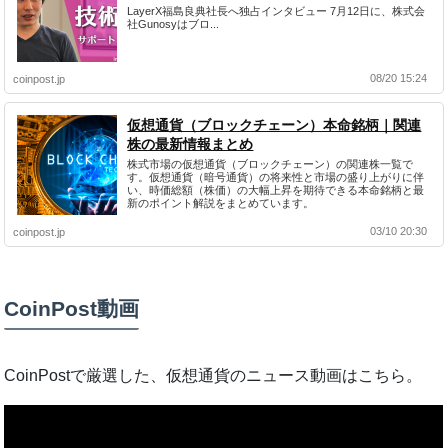
LayerX福島良典社長へ独占インタビュー 7月12日に、株式会
社Gunosyはブロ...
08/20 15:24
coinpost.jp
仮想通貨（ブロックチェーン）本命銘柄｜関連
株の最新情報まとめ
株式市場の仮想通貨（ブロックチェーン）の関連株一覧で
す。仮想通貨（暗号通貨）の将来性と市場の盛り上がりに伴
い、時価総額（株価）の大幅上昇を期待できる本命銘柄と最
新のポイント解説をまとめています。
03/10 20:30
coinpost.jp
CoinPost動画
CoinPostで厳選した、仮想通貨のニュース動画はこちら。