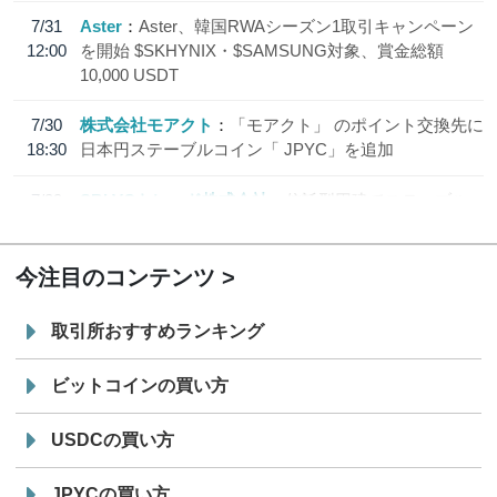
7/31
Aster
Aster、韓国RWAシーズン1取引キャンペーン
12:00
を開始 $SKHYNIX・$SAMSUNG対象、賞金総額
10,000 USDT
7/30
株式会社モアクト
「モアクト」 のポイント交換先に
18:30
日本円ステーブルコイン「 JPYC」を追加
7/29
SBI VCトレード株式会社
信託型円建てステーブル
19:30
コイン「JPYSC」徹底解説セミナーを開催
今注目のコンテンツ
取引所おすすめランキング
ビットコインの買い方
USDCの買い方
JPYCの買い方