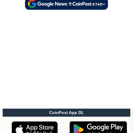
CoinPost App DL