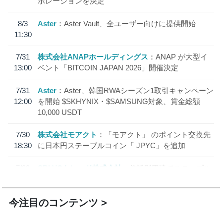
ボレーションを決定
8/3
Aster
Aster Vault、全ユーザー向けに提供開始
11:30
7/31
株式会社ANAPホールディングス
ANAP が大型イ
13:00
ベント「BITCOIN JAPAN 2026」開催決定
7/31
Aster
Aster、韓国RWAシーズン1取引キャンペーン
12:00
を開始 $SKHYNIX・$SAMSUNG対象、賞金総額
10,000 USDT
7/30
株式会社モアクト
「モアクト」 のポイント交換先
18:30
に日本円ステーブルコイン「 JPYC」を追加
7/29
SBI VCトレード株式会社
信託型円建てステーブル
19:30
コイン「JPYSC」徹底解説セミナーを開催
今注目のコンテンツ