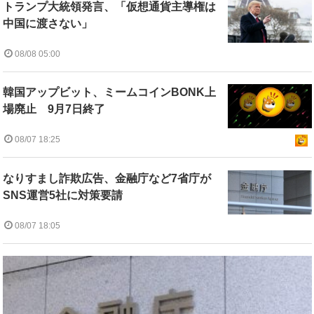
トランプ大統領発言、「仮想通貨主導権は
中国に渡さない」
08/08 05:00
韓国アップビット、ミームコインBONK上
場廃止 9月7日終了
08/07 18:25
なりすまし詐欺広告、金融庁など7省庁が
SNS運営5社に対策要請
08/07 18:05