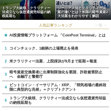
トランプ大統領、クラリティー
ジーニアス法とクラリティー法
法成立なら仮想通貨売却益の納
案の違いとは？米国の暗号資産2
税延期も
大法案をわかりやすく解説
人気記事ランキング
一覧 ＞
★
AI投資情報プラットフォーム 「CoinPost Terminal」とは
1
コインチェック、1銘柄の上場廃止を発表
2
米クラリティー法案、上院採決が9月まで延期＝報道
暗号資産交換業者に出庫制限強化を要請、詐欺被害防止
3
へ 金融庁と警察庁
ビットコイン・イーサリアム・XRP、「弱気相場の最終段
4
階に典型的な兆候」＝クリプトクアント
トランプ大統領、クラリティー法成立なら仮想通貨売却益
5
の納税延期も