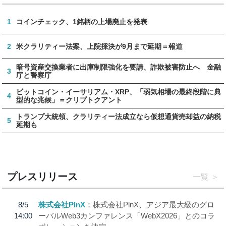
1
コインチェック、1銘柄の上場廃止を発表
2
米クラリティー法案、上院採決が9月まで延期＝報道
暗号資産交換業者に出庫制限強化を要請、詐欺被害防止へ 金融
3
庁と警察庁
ビットコイン・イーサリアム・XRP、「弱気相場の最終段階に典
4
型的な兆候」＝クリプトクアント
トランプ大統領、クラリティー法成立なら仮想通貨売却益の納税
5
延期も
プレスリリース
一覧
8/5
株式会社PlnX
株式会社PlnX、アジア最大級のグロ
14:00
ーバルWeb3カンファレンス「WebX2026」とのコラ