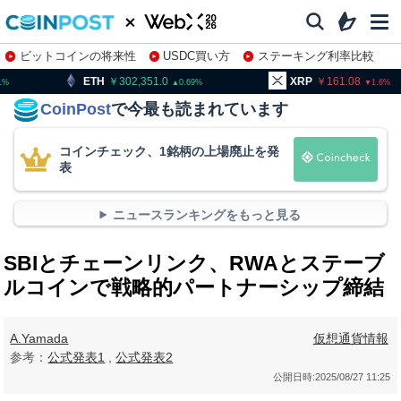
ビットコインの将来性
USDC買い方
ステーキング利率比較
株特集・関連銘柄
302,351.0
XRP
161.08
BNB
0.69
1.6
CoinPost
で今最も読まれています
コインチェック、1銘柄の上場廃止を発
表
ニュースランキングをもっと見る
SBIとチェーンリンク、RWAとステーブ
ルコインで戦略的パートナーシップ締結
A.Yamada
仮想通貨情報
参考：
公式発表1
,
公式発表2
公開日時:
2025/08/27 11:25