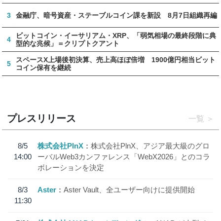
3
金融庁、暗号資産・ステーブルコイン課を新設 8月7日組織再編
ビットコイン・イーサリアム・XRP、「弱気相場の最終段階に典
4
型的な兆候」＝クリプトクアント
スペースX上場後初決算、売上高ほぼ倍増 1900億円相当ビット
5
コイン保有を継続
プレスリリース
一覧
8/5
株式会社PlnX
株式会社PlnX、アジア最大級のグロ
14:00
ーバルWeb3カンファレンス「WebX2026」とのコラ
ボレーションを決定
8/3
Aster
Aster Vault、全ユーザー向けに提供開始
11:30