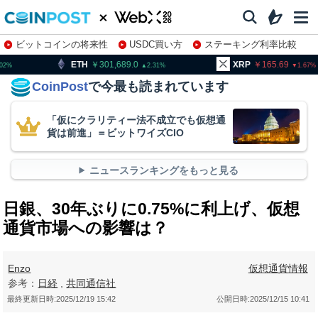
ビットコインの将来性
USDC買い方
ステーキング利率比較
株特集・関連銘柄
301,689.0
XRP
165.69
BNB
2.31
1.67
CoinPost
で今最も読まれています
「仮にクラリティー法不成立でも仮想通
貨は前進」＝ビットワイズCIO
ニュースランキングをもっと見る
日銀、30年ぶりに0.75%に利上げ、仮想
通貨市場への影響は？
Enzo
仮想通貨情報
参考：
日経
,
共同通信社
最終更新日時:
2025/12/19 15:42
公開日時:
2025/12/15 10:41