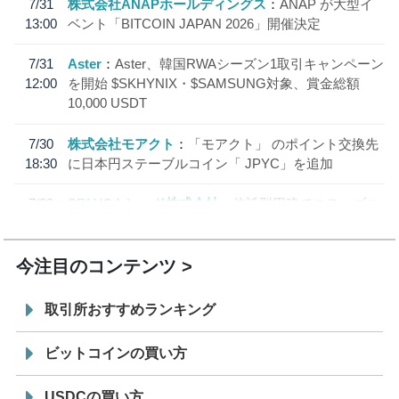
7/31
株式会社ANAPホールディングス
ANAP が大型イ
13:00
ベント「BITCOIN JAPAN 2026」開催決定
7/31
Aster
Aster、韓国RWAシーズン1取引キャンペーン
12:00
を開始 $SKHYNIX・$SAMSUNG対象、賞金総額
10,000 USDT
7/30
株式会社モアクト
「モアクト」 のポイント交換先
18:30
に日本円ステーブルコイン「 JPYC」を追加
7/29
SBI VCトレード株式会社
信託型円建てステーブル
19:30
コイン「JPYSC」徹底解説セミナーを開催
今注目のコンテンツ
取引所おすすめランキング
ビットコインの買い方
USDCの買い方