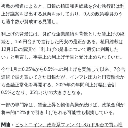
複数の報道によると、日銀の植田和男総裁を含む執行部は利
上げ議案を提出する意向を示しており、9人の政策委員のう
ち過半数が賛成する見通し。
利上げの背景には、良好な企業業績を背景とした賃上げの継
続と、155円台まで進行した円安の是正がある。植田総裁は
12月1日の講演で「利上げの是非について適切に判断した
い」と明言し、事実上の利上げ予告と受け止められていた。
今年1月に0.25%から0.5%への利上げを実施して以来、7会合
連続で据え置いてきた日銀だが、インフレ圧力と円安懸念か
ら金融正常化を再開する。2025年の年間利上げ幅は合計
0.5%となり、35年ぶりの大きさとなる。
一部の専門家は、賃金上昇と物価高騰が続けば、政策金利が
将来的に2%まで引き上げられる可能性も指摘している。
関連：
ビットコイン、政府系ファンドは8万ドル台で買い増