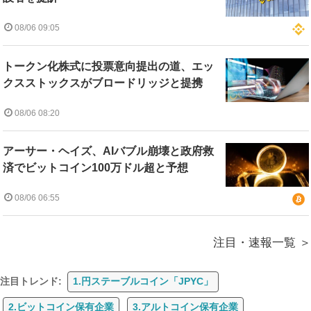
08/06 09:05
トークン化株式に投票意向提出の道、エッ
クスストックスがブロードリッジと提携
08/06 08:20
アーサー・ヘイズ、AIバブル崩壊と政府救
済でビットコイン100万ドル超と予想
08/06 06:55
注目・速報一覧
注目トレンド:
1.円ステーブルコイン「JPYC」
2.ビットコイン保有企業
3.アルトコイン保有企業