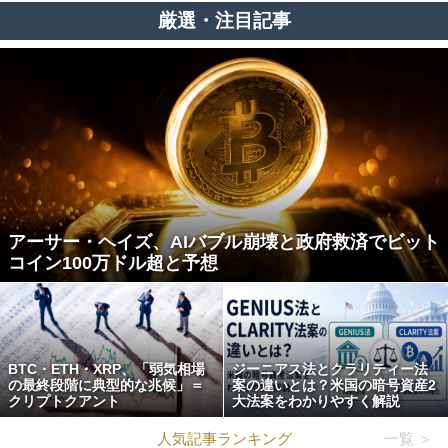
厳選・注目記事
アーサー・ヘイズ、AIバブル崩壊と政府救済でビット
コイン100万ドル超と予想
BTC・ETH・XRP、「弱気相場
ジーニアス法とクラリティー法
の最終段階に典型的な兆候」＝
案の違いとは？米国の暗号資産2
クリプトクアント
大法案をわかりやすく解説
人気記事ランキング
一覧 ＞