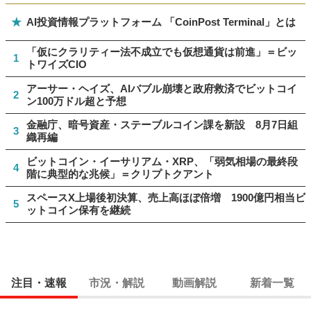
★
AI投資情報プラットフォーム 「CoinPost Terminal」とは
「仮にクラリティー法不成立でも仮想通貨は前進」＝ビッ
1
トワイズCIO
アーサー・ヘイズ、AIバブル崩壊と政府救済でビットコイ
2
ン100万ドル超と予想
金融庁、暗号資産・ステーブルコイン課を新設 8月7日組
3
織再編
ビットコイン・イーサリアム・XRP、「弱気相場の最終段
4
階に典型的な兆候」＝クリプトクアント
スペースX上場後初決算、売上高ほぼ倍増 1900億円相当ビ
5
ットコイン保有を継続
注目・速報
市況・解説
動画解説
新着一覧