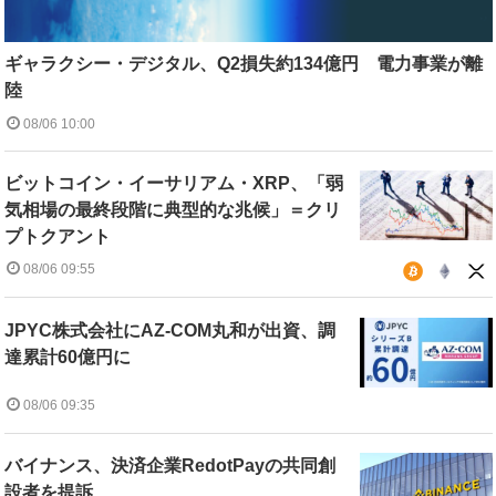
ギャラクシー・デジタル、Q2損失約134億円 電力事業が離
陸
08/06 10:00
ビットコイン・イーサリアム・XRP、「弱
気相場の最終段階に典型的な兆候」＝クリ
プトクアント
08/06 09:55
JPYC株式会社にAZ-COM丸和が出資、調
達累計60億円に
08/06 09:35
バイナンス、決済企業RedotPayの共同創
設者を提訴