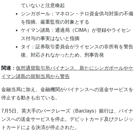
ていないと注意喚起
シンガポール：マネロン・テロ資金供与対策の不備
を指摘、厳重監視の対象とする
ケイマン諸島：通過局（CIMA）が登録やライセン
ス付与の事実はないと指摘
タイ：証券取引委員会がライセンスの非所有を警告
後、対応されなかったため、刑事告発
関連：
仮想通貨取引所バイナンス、新たにシンガポールやケ
イマン諸島の規制当局から警告
金融当局に加え、金融機関がバイナンスへの送金サービスを
停止する動きも出ている。
7月5日、英大手のバークレーズ（Barclays）銀行は、バイナ
ンスへの送金サービスを停止。デビットカード及びクレジッ
トカードによる決済が停止された。