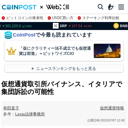
ビットコインの将来性
USDC買い方
ステーキング利率比較
株特集・関連銘柄
01,220.0
XRP
167.54
BNB
93
2.04
0.9
CoinPost
で今最も読まれています
「仮にクラリティー法不成立でも仮想通
貨は前進」＝ビットワイズCIO
ニュースランキングをもっと見る
仮想通貨取引所バイナンス、イタリアで
集団訴訟の可能性
幸田直子
仮想通貨情報
参考：
Lexia法律事務所
公開日時:
2021/07/07 12:40