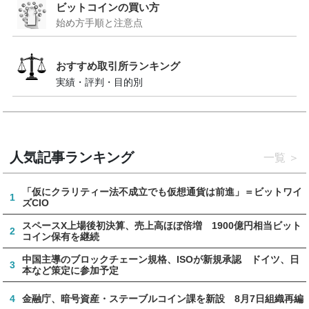
ビットコインの買い方
始め方手順と注意点
おすすめ取引所ランキング
実績・評判・目的別
人気記事ランキング
一覧
「仮にクラリティー法不成立でも仮想通貨は前進」＝ビットワイ
1
ズCIO
スペースX上場後初決算、売上高ほぼ倍増 1900億円相当ビット
2
コイン保有を継続
中国主導のブロックチェーン規格、ISOが新規承認 ドイツ、日
3
本など策定に参加予定
4
金融庁、暗号資産・ステーブルコイン課を新設 8月7日組織再編