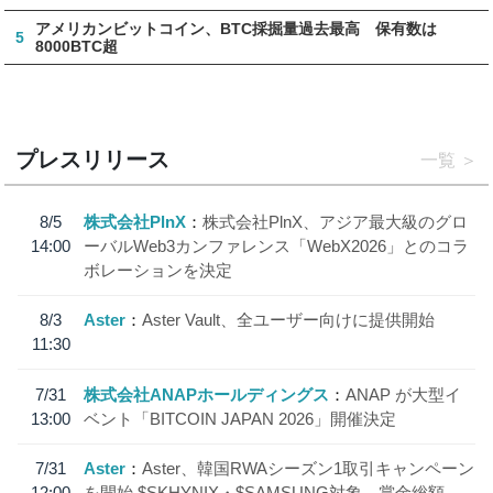
アメリカンビットコイン、BTC採掘量過去最高 保有数は
5
8000BTC超
プレスリリース
一覧
8/5
株式会社PlnX
株式会社PlnX、アジア最大級のグロ
14:00
ーバルWeb3カンファレンス「WebX2026」とのコラ
ボレーションを決定
8/3
Aster
Aster Vault、全ユーザー向けに提供開始
11:30
7/31
株式会社ANAPホールディングス
ANAP が大型イ
13:00
ベント「BITCOIN JAPAN 2026」開催決定
7/31
Aster
Aster、韓国RWAシーズン1取引キャンペーン
12:00
を開始 $SKHYNIX・$SAMSUNG対象、賞金総額