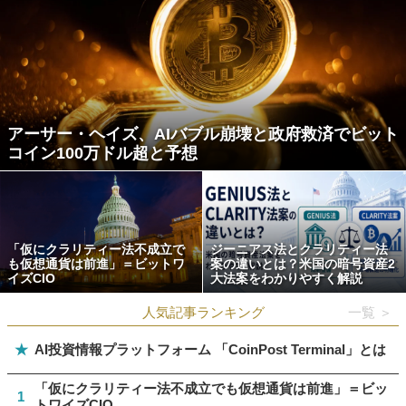
アーサー・ヘイズ、AIバブル崩壊と政府救済でビット
コイン100万ドル超と予想
「仮にクラリティー法不成立で
ジーニアス法とクラリティー法
も仮想通貨は前進」＝ビットワ
案の違いとは？米国の暗号資産2
イズCIO
大法案をわかりやすく解説
人気記事ランキング
一覧 ＞
★
AI投資情報プラットフォーム 「CoinPost Terminal」とは
「仮にクラリティー法不成立でも仮想通貨は前進」＝ビッ
1
トワイズCIO