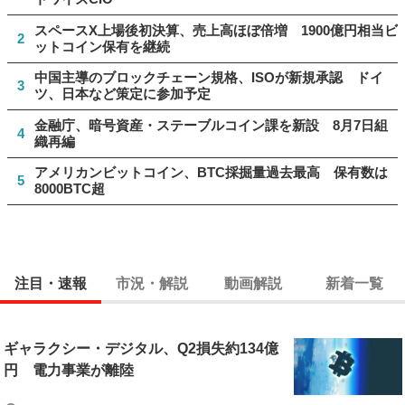
スペースX上場後初決算、売上高ほぼ倍増 1900億円相当ビ
2
ットコイン保有を継続
中国主導のブロックチェーン規格、ISOが新規承認 ドイ
3
ツ、日本など策定に参加予定
金融庁、暗号資産・ステーブルコイン課を新設 8月7日組
4
織再編
アメリカンビットコイン、BTC採掘量過去最高 保有数は
5
8000BTC超
注目・速報
市況・解説
動画解説
新着一覧
ギャラクシー・デジタル、Q2損失約134億
円 電力事業が離陸