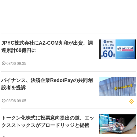
JPYC株式会社にAZ-COM丸和が出資、調
達累計60億円に
08/06 09:35
バイナンス、決済企業RedotPayの共同創
設者を提訴
08/06 09:05
トークン化株式に投票意向提出の道、エッ
クスストックスがブロードリッジと提携