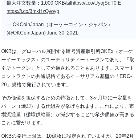
最大注文数量：1,000 OKB/回
https://t.co/UyojSqT0IE
https://t.co/3mkHzQvoyp
— OKCoinJapan（オーケーコイン・ジャパン）
(@OKCoinJapan)
June 30, 2021
OKBは、グローバル展開する暗号資産取引所OKEx（オーケ
ーイーエックス）のユーティリティートークンであり、「取
引所トークン」として分類されることもあります。スマート
コントラクトの共通規格であるイーサリアム基盤の「ERC-
20」規格で発行されています。
その価値を担保するための特徴として、3ヶ月毎に一定量を
バーン（焼却）する仕組みが挙げられます。これにより、市
場流通量（循環供給量）が減少することで希少価値が高まる
ことに繋がります。
OKBの発行上限は、10億枚に設定されていますが、20年2月