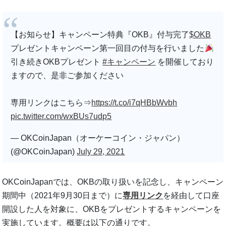
【お知らせ】キャンペーン特典『OKB』付与完了
$OKB
プレゼントキャンペーン第一回目の付与を行いました
引き続きOKBプレゼント
#キャンペーン
を開催しており
ますので、是非ご参加ください
専用リンクはこちら⇒
https://t.co/i7qHBbWvbh
pic.twitter.com/wxBUs7udp5
— OKCoinJapan（オーケーコイン・ジャパン）
(@OKCoinJapan)
July 29, 2021
OKCoinJapanでは、OKBの取り扱いを記念し、キャンペーン
期間中（2021年9月30日まで）に
専用リンク
を経由して口座
開設した人を対象に、OKBをプレゼントするキャンペーンを
実施しています。概要は以下の通りです。