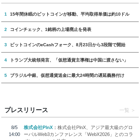
1
15年間休眠のビットコインが移動、平均取得単価は約10ドル
2
コインチェック、1銘柄の上場廃止を発表
3
ビットコインのeCashフォーク、8月23日から3段階で開始
4
トランプ大統領発言、「仮想通貨主導権は中国に渡さない」
5
ブラジル中銀、仮想通貨送金に最大24時間の遅延義務付け
プレスリリース
一覧
8/5
株式会社PlnX
株式会社PlnX、アジア最大級のグロ
14:00
ーバルWeb3カンファレンス「WebX2026」とのコラ