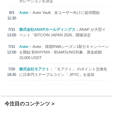
ボレーションを決定
8/3
Aster
Aster Vault、全ユーザー向けに提供開始
11:30
7/31
株式会社ANAPホールディングス
ANAP が大型イ
13:00
ベント「BITCOIN JAPAN 2026」開催決定
7/31
Aster
Aster、韓国RWAシーズン1取引キャンペーン
12:00
を開始 $SKHYNIX・$SAMSUNG対象、賞金総額
10,000 USDT
7/30
株式会社モアクト
「モアクト」 のポイント交換先
18:30
に日本円ステーブルコイン「 JPYC」を追加
7/29
SBI VCトレード株式会社
信託型円建てステーブル
19:30
コイン「JPYSC」徹底解説セミナーを開催
今注目のコンテンツ