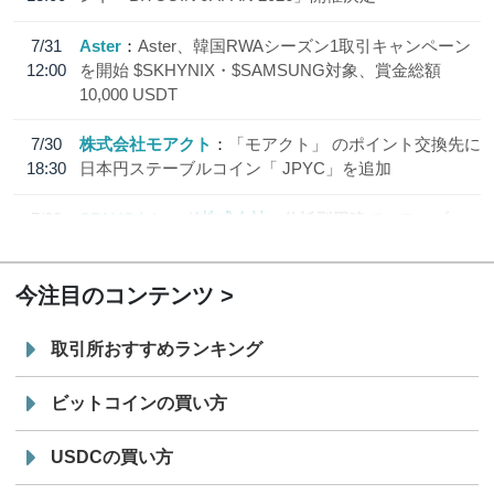
7/31
Aster
Aster、韓国RWAシーズン1取引キャンペーン
12:00
を開始 $SKHYNIX・$SAMSUNG対象、賞金総額
10,000 USDT
7/30
株式会社モアクト
「モアクト」 のポイント交換先に
18:30
日本円ステーブルコイン「 JPYC」を追加
7/29
SBI VCトレード株式会社
信託型円建てステーブル
19:30
コイン「JPYSC」徹底解説セミナーを開催
今注目のコンテンツ
取引所おすすめランキング
ビットコインの買い方
USDCの買い方