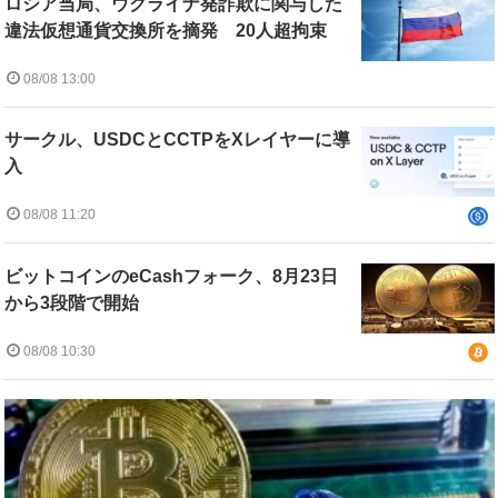
ロシア当局、ウクライナ発詐欺に関与した
違法仮想通貨交換所を摘発 20人超拘束
08/08 13:00
サークル、USDCとCCTPをXレイヤーに導
入
08/08 11:20
ビットコインのeCashフォーク、8月23日
から3段階で開始
08/08 10:30