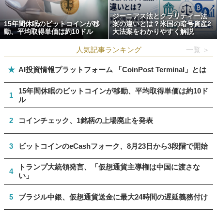
ジーニアス法とクラリティー法
15年間休眠のビットコインが移
案の違いとは？米国の暗号資産2
動、平均取得単価は約10ドル
大法案をわかりやすく解説
人気記事ランキング
一覧 ＞
★
AI投資情報プラットフォーム 「CoinPost Terminal」とは
15年間休眠のビットコインが移動、平均取得単価は約10ド
1
ル
2
コインチェック、1銘柄の上場廃止を発表
3
ビットコインのeCashフォーク、8月23日から3段階で開始
トランプ大統領発言、「仮想通貨主導権は中国に渡さな
4
い」
5
ブラジル中銀、仮想通貨送金に最大24時間の遅延義務付け