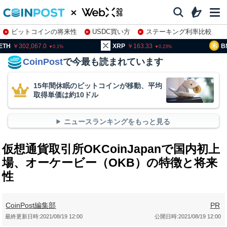
ビットコインの将来性
USDC買い方
ステーキング利率比較
株特集・関連銘柄
02,067.0
XRP
163.33
BNB
94
0.1
0.23
CoinPost
で今最も読まれています
15年間休眠のビットコインが移動、平均
取得単価は約10ドル
ニュースランキングをもっと見る
仮想通貨取引所OKCoinJapanで国内初上
場、オーケービー（OKB）の特徴と将来
性
CoinPost編集部
PR
最終更新日時:
2021/08/19 12:00
公開日時:
2021/08/19 12:00