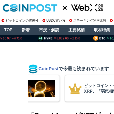
ビットコインの将来性
USDC買い方
ステーキング利率比較
TOP
新着
市況・解説
主要銘柄
取材特集
HYPE
8,832.60
BTC
10,271,344
2.23
0.64
CoinPost
で今最も読まれています
リアム・
暗号資産交換業
終段階に典型
要請、詐欺被害
クアント
察庁