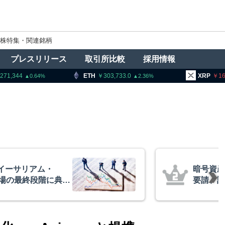
株特集・関連銘柄
プレスリリース
取引所比較
採用情報
ETH
303,733.0
XRP
166.80
2.36
1.02
者に出庫制限強化を
アーサー
防止へ 金融庁と警
政府救済
超と予