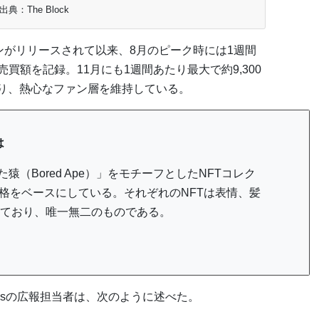
出典：The Block
ションがリリースされて以来、8月のピーク時には1週間
の売買額を記録。11月にも1週間あたり最大で約9,300
おり、熱心なファン層を維持している。
は
した猿（Bored Ape）」をモチーフとしたNFTコレク
規格をベースにしている。それぞれのNFTは表情、髪
ており、唯一無二のものである。
Labsの広報担当者は、次のように述べた。