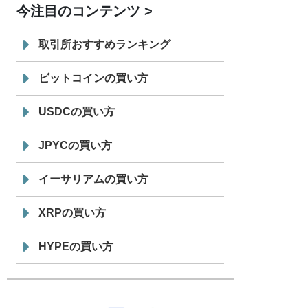
今注目のコンテンツ
7/29
SBI VCトレード株式会社
信託型円建
19:30
てステーブルコイン「JPYSC」徹底解
取引所おすすめランキング
説セミナーを開催
ビットコインの買い方
USDCの買い方
JPYCの買い方
イーサリアムの買い方
XRPの買い方
HYPEの買い方