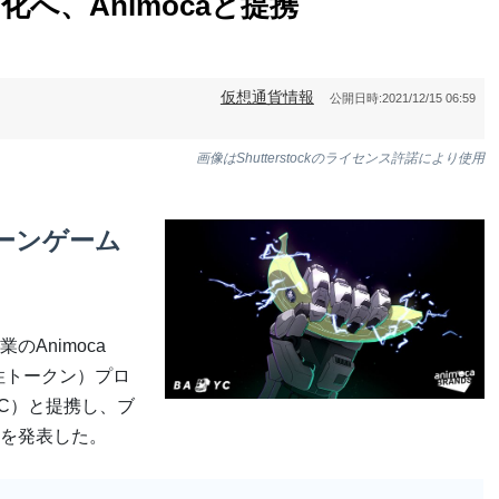
ム化へ、Animocaと提携
仮想通貨情報
公開日時:
2021/12/15 06:59
画像はShutterstockのライセンス許諾により使用
ェーンゲーム
Animoca
替性トークン）プロ
（BAYC）と提携し、ブ
を発表した。