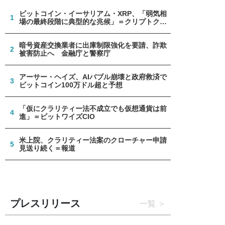
ビットコイン・イーサリアム・XRP、「弱気相
1
場の最終段階に典型的な兆候」＝クリプトクア
ント
暗号資産交換業者に出庫制限強化を要請、詐欺
2
被害防止へ 金融庁と警察庁
アーサー・ヘイズ、AIバブル崩壊と政府救済で
3
ビットコイン100万ドル超と予想
「仮にクラリティー法不成立でも仮想通貨は前
4
進」＝ビットワイズCIO
米上院、クラリティー法案のクローチャー申請
5
見送り続く＝報道
プレスリリース
一覧