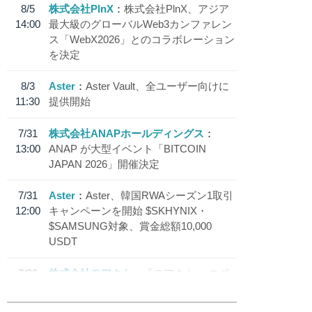
8/5
株式会社PlnX
株式会社PlnX、アジア
14:00
最大級のグローバルWeb3カンファレン
ス「WebX2026」とのコラボレーション
を決定
8/3
Aster
Aster Vault、全ユーザー向けに
11:30
提供開始
7/31
株式会社ANAPホールディングス
13:00
ANAP が大型イベント「BITCOIN
JAPAN 2026」開催決定
7/31
Aster
Aster、韓国RWAシーズン1取引
12:00
キャンペーンを開始 $SKHYNIX・
$SAMSUNG対象、賞金総額10,000
USDT
7/30
株式会社モアクト
「モアクト」 のポ
18:30
イント交換先に日本円ステーブルコイン
「 JPYC」を追加