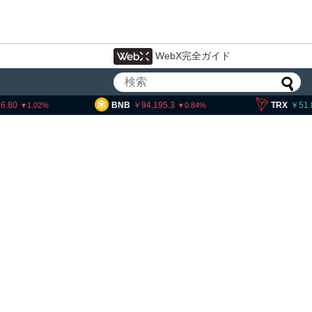
WebX完全ガイド
BNB
94,195.3
TRX
51.89
0.84
0.12
・ヘイズ、AIバブル崩壊と
でビットコイン100万ドル
想