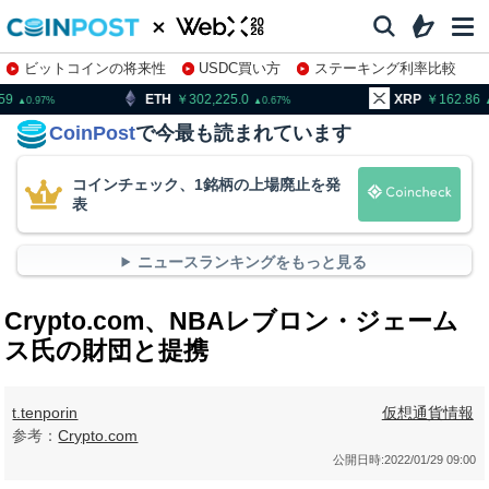
ビットコインの将来性
USDC買い方
ステーキング利率比較
株特集・関連銘柄
H
302,225.0
XRP
162.86
BN
0.67
0.07
CoinPost
で今最も読まれています
コインチェック、1銘柄の上場廃止を発
表
ニュースランキングをもっと見る
Crypto.com、NBAレブロン・ジェーム
ス氏の財団と提携
t.tenporin
仮想通貨情報
参考：
Crypto.com
公開日時:
2022/01/29 09:00