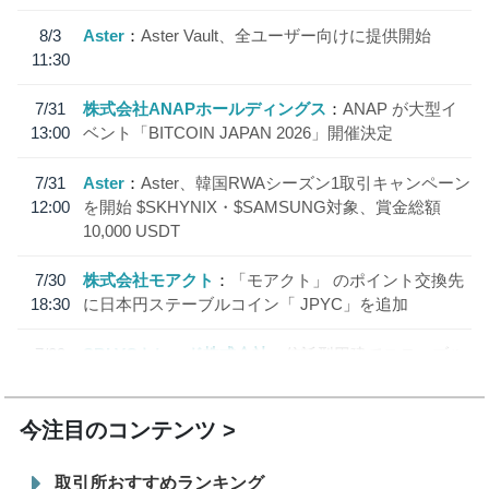
8/3
Aster
Aster Vault、全ユーザー向けに提供開始
11:30
7/31
株式会社ANAPホールディングス
ANAP が大型イ
13:00
ベント「BITCOIN JAPAN 2026」開催決定
7/31
Aster
Aster、韓国RWAシーズン1取引キャンペーン
12:00
を開始 $SKHYNIX・$SAMSUNG対象、賞金総額
10,000 USDT
7/30
株式会社モアクト
「モアクト」 のポイント交換先
18:30
に日本円ステーブルコイン「 JPYC」を追加
7/29
SBI VCトレード株式会社
信託型円建てステーブル
19:30
コイン「JPYSC」徹底解説セミナーを開催
今注目のコンテンツ
取引所おすすめランキング