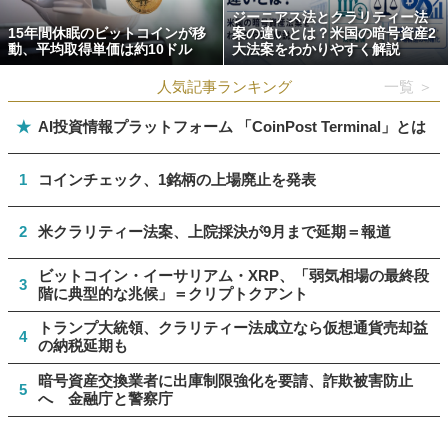
ジーニアス法とクラリティー法
15年間休眠のビットコインが移
案の違いとは？米国の暗号資産2
動、平均取得単価は約10ドル
大法案をわかりやすく解説
人気記事ランキング
一覧 ＞
★
AI投資情報プラットフォーム 「CoinPost Terminal」とは
1
コインチェック、1銘柄の上場廃止を発表
2
米クラリティー法案、上院採決が9月まで延期＝報道
ビットコイン・イーサリアム・XRP、「弱気相場の最終段
3
階に典型的な兆候」＝クリプトクアント
トランプ大統領、クラリティー法成立なら仮想通貨売却益
4
の納税延期も
暗号資産交換業者に出庫制限強化を要請、詐欺被害防止
5
へ 金融庁と警察庁