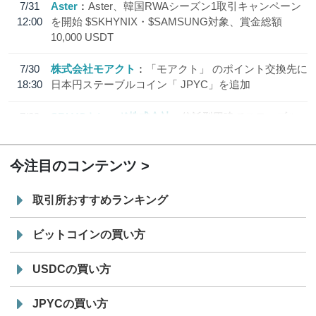
7/31
Aster
Aster、韓国RWAシーズン1取引キャンペーン
12:00
を開始 $SKHYNIX・$SAMSUNG対象、賞金総額
10,000 USDT
7/30
株式会社モアクト
「モアクト」 のポイント交換先に
18:30
日本円ステーブルコイン「 JPYC」を追加
7/29
SBI VCトレード株式会社
信託型円建てステーブル
19:30
コイン「JPYSC」徹底解説セミナーを開催
今注目のコンテンツ
取引所おすすめランキング
ビットコインの買い方
USDCの買い方
JPYCの買い方