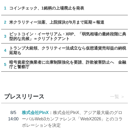
1
コインチェック、1銘柄の上場廃止を発表
2
米クラリティー法案、上院採決が9月まで延期＝報道
ビットコイン・イーサリアム・XRP、「弱気相場の最終段階に典
3
型的な兆候」＝クリプトクアント
トランプ大統領、クラリティー法成立なら仮想通貨売却益の納税
4
延期も
暗号資産交換業者に出庫制限強化を要請、詐欺被害防止へ 金融
5
庁と警察庁
プレスリリース
一覧
8/5
株式会社PlnX
株式会社PlnX、アジア最大級のグロ
14:00
ーバルWeb3カンファレンス「WebX2026」とのコラ
ボレーションを決定