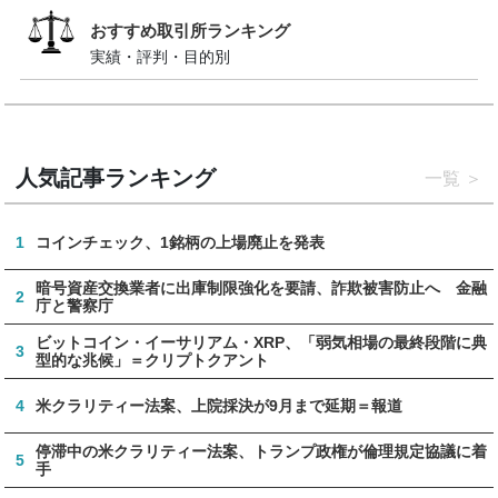
おすすめ取引所ランキング
実績・評判・目的別
人気記事ランキング
一覧
1
コインチェック、1銘柄の上場廃止を発表
暗号資産交換業者に出庫制限強化を要請、詐欺被害防止へ 金融
2
庁と警察庁
ビットコイン・イーサリアム・XRP、「弱気相場の最終段階に典
3
型的な兆候」＝クリプトクアント
4
米クラリティー法案、上院採決が9月まで延期＝報道
停滞中の米クラリティー法案、トランプ政権が倫理規定協議に着
5
手