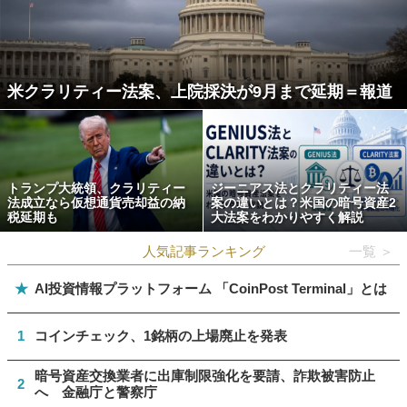
米クラリティー法案、上院採決が9月まで延期＝報道
トランプ大統領、クラリティー
ジーニアス法とクラリティー法
法成立なら仮想通貨売却益の納
案の違いとは？米国の暗号資産2
税延期も
大法案をわかりやすく解説
人気記事ランキング
一覧 ＞
★
AI投資情報プラットフォーム 「CoinPost Terminal」とは
1
コインチェック、1銘柄の上場廃止を発表
暗号資産交換業者に出庫制限強化を要請、詐欺被害防止
2
へ 金融庁と警察庁