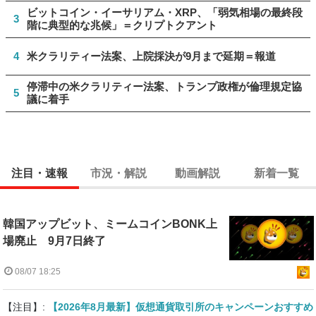
ビットコイン・イーサリアム・XRP、「弱気相場の最終段
3
階に典型的な兆候」＝クリプトクアント
4
米クラリティー法案、上院採決が9月まで延期＝報道
停滞中の米クラリティー法案、トランプ政権が倫理規定協
5
議に着手
注目・速報
市況・解説
動画解説
新着一覧
韓国アップビット、ミームコインBONK上
場廃止 9月7日終了
08/07 18:25
【注目】:
【2026年8月最新】仮想通貨取引所のキャンペーンおすすめ