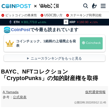
ビットコインの将来性
USDC買い方
ステーキング利率比較
株特集・関連銘柄
301,773.0
XRP
160.90
BNB
0.63
1.52
CoinPost
で今最も読まれています
コインチェック、1銘柄の上場廃止を発
表
ニュースランキングをもっと見る
BAYC、NFTコレクション
「CryptoPunks」の知的財産権を取得
A.Yamada
仮想通貨情報
参考：
公式発表
公開日時:
2022/03/12 11:45