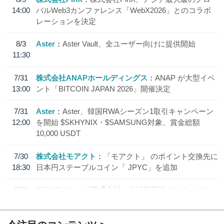
14:00
バルWeb3カンファレンス「WebX2026」とのコラボ
レーションを決定
8/3
Aster
Aster Vault、全ユーザー向けに提供開始
11:30
7/31
株式会社ANAPホールディングス
ANAP が大型イベ
13:00
ント「BITCOIN JAPAN 2026」開催決定
7/31
Aster
Aster、韓国RWAシーズン1取引キャンペーン
12:00
を開始 $SKHYNIX・$SAMSUNG対象、賞金総額
10,000 USDT
7/30
株式会社モアクト
「モアクト」 のポイント交換先に
18:30
日本円ステーブルコイン「 JPYC」を追加
7/29
SBI VCトレード株式会社
信託型円建てステーブル
19:30
コイン「JPYSC」徹底解説セミナーを開催