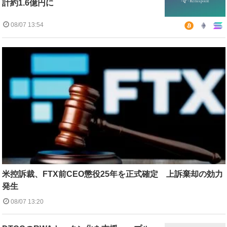
計約1.6億円に
08/07 13:54
米控訴裁、FTX前CEO懲役25年を正式確定 上訴棄却の効力
発生
08/07 13:20