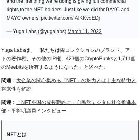
and the first thing we’re doing is giving full commercial
rights to the NFT holders. Just like we did for BAYC and
MAYC owners.
pic.twitter.com/lAIKKvoEDj
— Yuga Labs (@yugalabs)
March 11, 2022
Yuga Labsは、「私たちは両コレクションのブランド、アー
トの著作権、その他のIP権、423個のCryptoPunksと1,711個
のMeebitsを所有するようになった」と述べた。
関連
：
大企業の関心集める「NFT」の魅力とは｜主な特徴と
将来性を解説
関連：
「NFTを国の成長戦略に」自民党デジタル社会推進本
部・平将明議員インタビュー
NFTとは