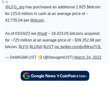
@LFG_org
has purchased an additional 2.925 $bitcoin
for 125.0 million in cash at an average price of ~
42.735,04 per
#bitcoin
.
As of 03/24/22 we
#hodl
~ 18.423.05 bitcoins acquired
for ~725 million at an average price of ~ $39.352,98 per
bitcoin.
$LFG
$LUNA
$UST
pic.twitter.com/bvfMrsoTOL
— 0xWAGMI.UST
(@0xwagmiUST)
March 24, 2022