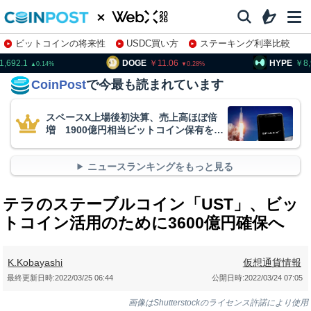
ビットコインの将来性
USDC買い方
ステーキング利率比較
株特集・関連銘柄
1,692.1
DOGE
11.06
HYPE
8
0.14
0.28
CoinPost
で今最も読まれています
スペースX上場後初決算、売上高ほぼ倍
増 1900億円相当ビットコイン保有を継
続
ニュースランキングをもっと見る
テラのステーブルコイン「UST」、ビッ
トコイン活用のために3600億円確保へ
K.Kobayashi
仮想通貨情報
最終更新日時:
2022/03/25 06:44
公開日時:
2022/03/24 07:05
画像はShutterstockのライセンス許諾により使用