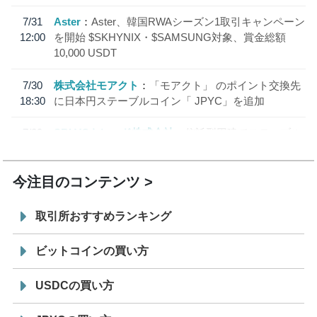
7/31
Aster
Aster、韓国RWAシーズン1取引キャンペーン
12:00
を開始 $SKHYNIX・$SAMSUNG対象、賞金総額
10,000 USDT
7/30
株式会社モアクト
「モアクト」 のポイント交換先
18:30
に日本円ステーブルコイン「 JPYC」を追加
7/29
SBI VCトレード株式会社
信託型円建てステーブル
19:30
コイン「JPYSC」徹底解説セミナーを開催
今注目のコンテンツ
取引所おすすめランキング
ビットコインの買い方
USDCの買い方