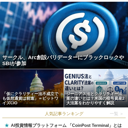
サークル、Arc創設バリデーターにブラックロックや
SBIが参加
「仮にクラリティー法不成立で
ジーニアス法とクラリティー法
も仮想通貨は前進」＝ビットワ
案の違いとは？米国の暗号資産2
イズCIO
大法案をわかりやすく解説
人気記事ランキング
一覧 ＞
★
AI投資情報プラットフォーム 「CoinPost Terminal」とは