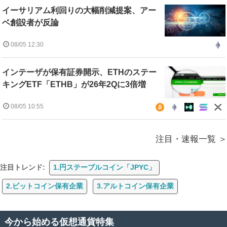
イーサリアム利回りの大幅削減提案、アー
ベ創設者が反論
08/05 12:30
インテーザが保有証券開示、ETHのステー
キングETF「ETHB」が26年2Qに3倍増
08/05 10:55
注目・速報一覧
注目トレンド:
1.円ステーブルコイン「JPYC」
2.ビットコイン保有企業
3.アルトコイン保有企業
今から始める仮想通貨特集