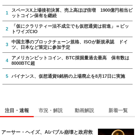
スペースX上場後初決算、売上高ほぼ倍増 1900億円相当ビ
1
ットコイン保有を継続
「仮にクラリティー法不成立でも仮想通貨は前進」＝ビッ
2
トワイズCIO
中国主導のブロックチェーン規格、ISOが新規承認 ドイ
3
ツ、日本など策定に参加予定
アメリカンビットコイン、BTC採掘量過去最高 保有数は
4
8000BTC超
5
バイナンス、仮想通貨6銘柄の上場廃止を8月17日に実施
注目・速報
市況・解説
動画解説
新着一覧
アーサー・ヘイズ、AIバブル崩壊と政府救