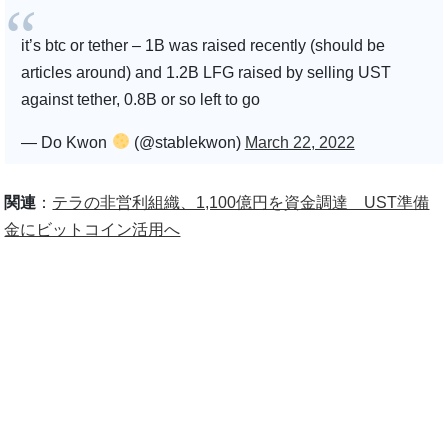
it’s btc or tether – 1B was raised recently (should be
articles around) and 1.2B LFG raised by selling UST
against tether, 0.8B or so left to go
— Do Kwon
(@stablekwon)
March 22, 2022
関連
：
テラの非営利組織、1,100億円を資金調達 UST準備
金にビットコイン活用へ