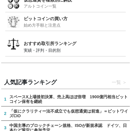
アルトコイン一覧
ビットコインの買い方
始め方手順と注意点
おすすめ取引所ランキング
実績・評判・目的別
人気記事ランキング
一覧
スペースX上場後初決算、売上高ほぼ倍増 1900億円相当ビット
1
コイン保有を継続
「仮にクラリティー法不成立でも仮想通貨は前進」＝ビットワイ
2
ズCIO
中国主導のブロックチェーン規格、ISOが新規承認 ドイツ、日
3
本など策定に参加予定