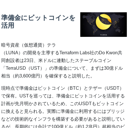
準備金にビットコインを
活用
暗号資産（仮想通貨）テラ
（LUNA）の開発を主導するTerraform Labs社のDo Kwon共
同創設者は23日、米ドルに連動したステーブルコイン
「TerraUSD（UST）」の準備金について、まずは30億ドル
相当（約3,600億円）を確保すると説明した。
現時点で準備金はビットコイン（BTC）とテザー（USDT）
で保有。USTを巡っては、準備金にビットコインを活用する
計画が先月明かされているため、このUSDTもビットコイン
に換えると見られる。実際に準備金に利用するにはブリッジ
などの技術的なインフラを構築する必要があると説明してい
るが、長期的には合計で100億ドル（約1.2兆円）超相当のビ