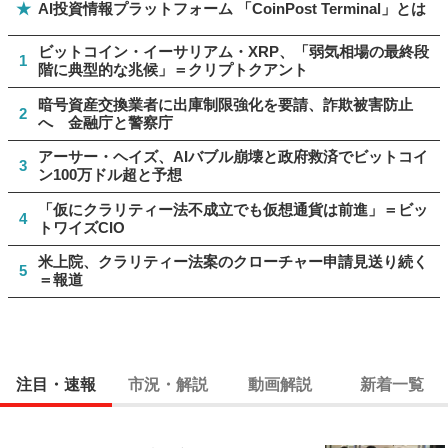
★
AI投資情報プラットフォーム 「CoinPost Terminal」とは
ビットコイン・イーサリアム・XRP、「弱気相場の最終段
1
階に典型的な兆候」＝クリプトクアント
暗号資産交換業者に出庫制限強化を要請、詐欺被害防止
2
へ 金融庁と警察庁
アーサー・ヘイズ、AIバブル崩壊と政府救済でビットコイ
3
ン100万ドル超と予想
「仮にクラリティー法不成立でも仮想通貨は前進」＝ビッ
4
トワイズCIO
米上院、クラリティー法案のクローチャー申請見送り続く
5
＝報道
注目・速報
市況・解説
動画解説
新着一覧