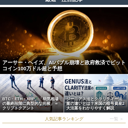
アーサー・ヘイズ、AIバブル崩壊と政府救済でビット
コイン100万ドル超と予想
BTC・ETH・XRP、「弱気相場
ジーニアス法とクラリティー法
の最終段階に典型的な兆候」＝
案の違いとは？米国の暗号資産2
クリプトクアント
大法案をわかりやすく解説
人気記事ランキング
一覧 ＞