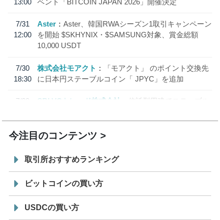
13:00
ベント「BITCOIN JAPAN 2026」開催決定
7/31
Aster
Aster、韓国RWAシーズン1取引キャンペーン
12:00
を開始 $SKHYNIX・$SAMSUNG対象、賞金総額
10,000 USDT
7/30
株式会社モアクト
「モアクト」 のポイント交換先
18:30
に日本円ステーブルコイン「 JPYC」を追加
7/29
SBI VCトレード株式会社
信託型円建てステーブル
19:30
コイン「JPYSC」徹底解説セミナーを開催
今注目のコンテンツ
取引所おすすめランキング
ビットコインの買い方
USDCの買い方