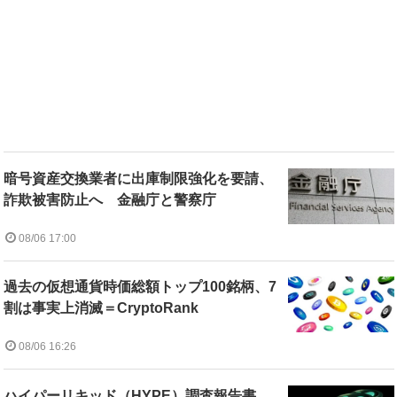
暗号資産交換業者に出庫制限強化を要請、
詐欺被害防止へ 金融庁と警察庁
08/06 17:00
過去の仮想通貨時価総額トップ100銘柄、7
割は事実上消滅＝CryptoRank
08/06 16:26
ハイパーリキッド（HYPE）調査報告書、