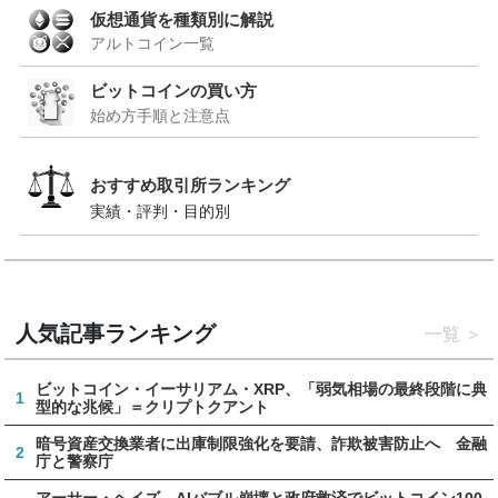
仮想通貨を種類別に解説
アルトコイン一覧
ビットコインの買い方
始め方手順と注意点
おすすめ取引所ランキング
実績・評判・目的別
人気記事ランキング
一覧
ビットコイン・イーサリアム・XRP、「弱気相場の最終段階に典
1
型的な兆候」＝クリプトクアント
暗号資産交換業者に出庫制限強化を要請、詐欺被害防止へ 金融
2
庁と警察庁
アーサー・ヘイズ、AIバブル崩壊と政府救済でビットコイン100