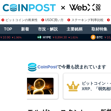
ビットコインの将来性
USDC買い方
ステーキング利率比較
TOP
新着
市況・解説
主要銘柄
取材特集
HYPE
8,894.30
BTC
10,201,471
1.81
0.5
CoinPost
で今最も読まれています
ビットコイン・イーサリアム・
XRP、「弱気相場の最終段階に典型
的な兆候」＝クリプトクアント