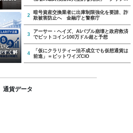
クアント
暗号資産交換業者に出庫制限強化を要請、詐
2
欺被害防止へ 金融庁と警察庁
アーサー・ヘイズ、AIバブル崩壊と政府救済
3
でビットコイン100万ドル超と予想
違いと
「仮にクラリティー法不成立でも仮想通貨は
やすく解
4
前進」＝ビットワイズCIO
米上院、クラリティー法案のクローチャー申
5
請見送り続く＝報道
通貨データ