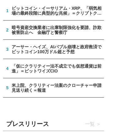
ビットコイン・イーサリアム・XRP、「弱気相
1
場の最終段階に典型的な兆候」＝クリプトクア
ント
暗号資産交換業者に出庫制限強化を要請、詐欺
2
被害防止へ 金融庁と警察庁
アーサー・ヘイズ、AIバブル崩壊と政府救済で
3
ビットコイン100万ドル超と予想
「仮にクラリティー法不成立でも仮想通貨は前
4
進」＝ビットワイズCIO
米上院、クラリティー法案のクローチャー申請
5
見送り続く＝報道
プレスリリース
一覧