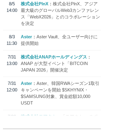
8/5
株式会社PlnX
株式会社PlnX、アジア
14:00
最大級のグローバルWeb3カンファレン
ス「WebX2026」とのコラボレーション
を決定
8/3
Aster
Aster Vault、全ユーザー向けに
11:30
提供開始
7/31
株式会社ANAPホールディングス
13:00
ANAP が大型イベント「BITCOIN
JAPAN 2026」開催決定
7/31
Aster
Aster、韓国RWAシーズン1取引
12:00
キャンペーンを開始 $SKHYNIX・
$SAMSUNG対象、賞金総額10,000
USDT
7/30
株式会社モアクト
「モアクト」 のポ
18:30
イント交換先に日本円ステーブルコイン
「 JPYC」を追加