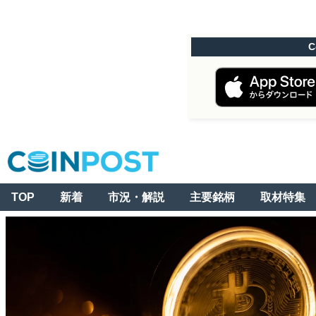
C
TOP
新着
市況・解説
主要銘柄
取材特集