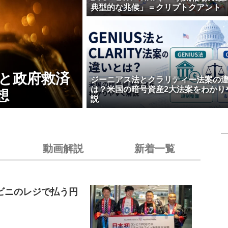
典型的な兆候」＝クリプトクアント
壊と政府救済
ジーニアス法とクラリティー法案の
は？米国の暗号資産2大法案をわかり
想
説
動画解説
新着一覧
ビニのレジで払う円