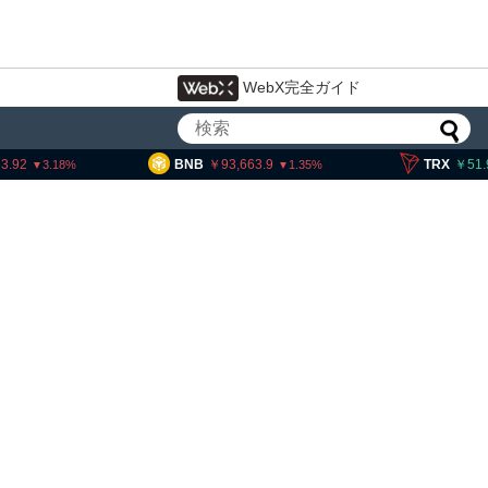
WebX完全ガイド
BNB
93,663.9
TRX
51.91
1.35
0.02
アーサー・ヘイズ、AIバブル崩壊と
政府救済でビットコイン100万ドル
超と予想