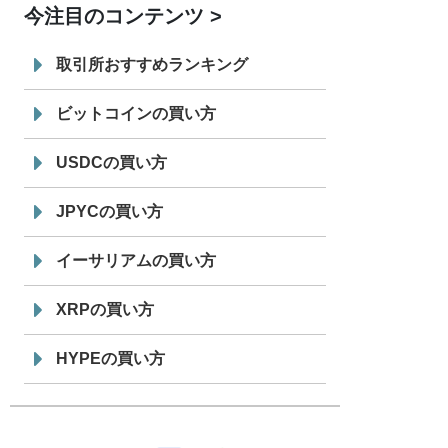
今注目のコンテンツ
7/29
SBI VCトレード株式会社
信託型円建
19:30
てステーブルコイン「JPYSC」徹底解
取引所おすすめランキング
説セミナーを開催
ビットコインの買い方
USDCの買い方
JPYCの買い方
イーサリアムの買い方
XRPの買い方
HYPEの買い方