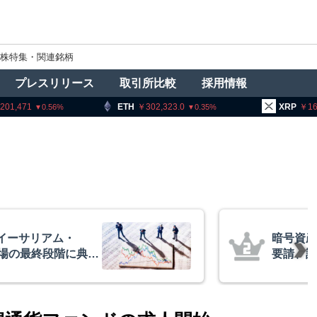
株特集・関連銘柄
プレスリリース
取引所比較
採用情報
ETH
302,323.0
XRP
163.92
6
0.35
3.18
暗号資産交換業者に出庫制限強化を
要請、詐欺被害防止へ 金融庁と警
察庁