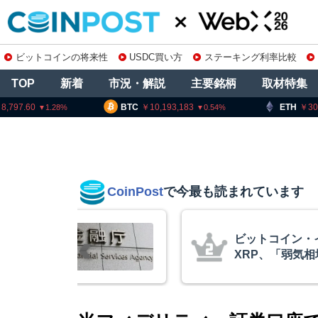
ビットコインの将来性
USDC買い方
ステーキング利率比較
TOP
新着
市況・解説
主要銘柄
取材特集
BTC
10,193,183
ETH
301
0.54
CoinPost
で今最も読まれています
庫制限強化を
ビットコイン・
 金融庁と警
XRP、「弱気
的な兆候」＝ク