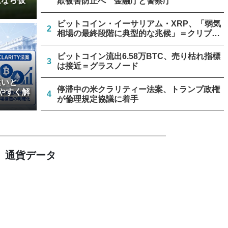
立なら仮
欺被害防止へ 金融庁と警察庁
ビットコイン・イーサリアム・XRP、「弱気
2
相場の最終段階に典型的な兆候」＝クリプト
クアント
ビットコイン流出6.58万BTC、売り枯れ指標
3
は接近＝グラスノード
違いと
停滞中の米クラリティー法案、トランプ政権
やすく解
4
が倫理規定協議に着手
アーサー・ヘイズ、AIバブル崩壊と政府救済
5
でビットコイン100万ドル超と予想
通貨データ