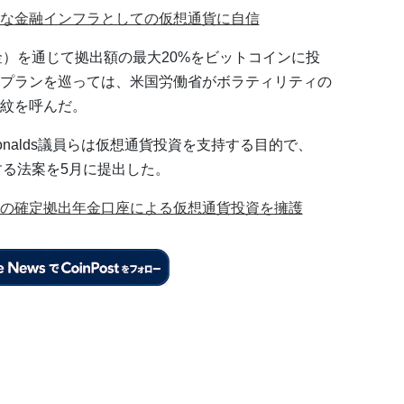
な金融インフラとしての仮想通貨に自信
金）を通じて拠出額の最大20%をビットコインに投
プランを巡っては、米国労働省がボラティリティの
紋を呼んだ。
Donalds議員らは仮想通貨投資を支持する目的で、
する法案を5月に提出した。
の確定拠出年金口座による仮想通貨投資を擁護