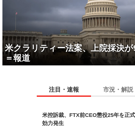
米クラリティー法案、上院採決が
＝報道
注目・速報
市況・解説
米控訴裁、FTX前CEO懲役25年を正
効力発生