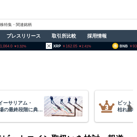
株特集・関連銘柄
プレスリリース
取引所比較
採用情報
,064.0
XRP
162.05
BNB
93,4
0.32
2.41
イーサリアム・
ビットコ
相場の最終段階に典型
枯れ指標
リプトクアント