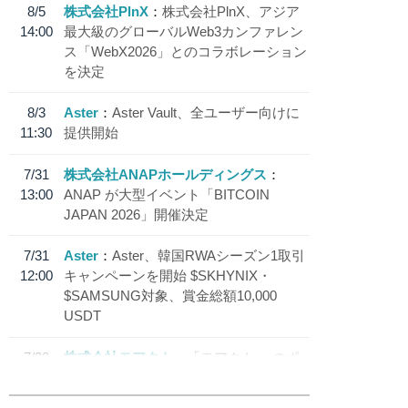
8/5
株式会社PlnX
株式会社PlnX、アジア
14:00
最大級のグローバルWeb3カンファレン
ス「WebX2026」とのコラボレーション
を決定
8/3
Aster
Aster Vault、全ユーザー向けに
11:30
提供開始
7/31
株式会社ANAPホールディングス
13:00
ANAP が大型イベント「BITCOIN
JAPAN 2026」開催決定
7/31
Aster
Aster、韓国RWAシーズン1取引
12:00
キャンペーンを開始 $SKHYNIX・
$SAMSUNG対象、賞金総額10,000
USDT
7/30
株式会社モアクト
「モアクト」 のポ
18:30
イント交換先に日本円ステーブルコイン
「 JPYC」を追加