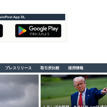
oinPost App DL
プレスリリース
取引所比較
採用情報