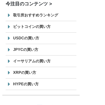
今注目のコンテンツ
7/29
SBI VCトレード株式会社
信託型円建
19:30
てステーブルコイン「JPYSC」徹底解
取引所おすすめランキング
説セミナーを開催
ビットコインの買い方
USDCの買い方
JPYCの買い方
イーサリアムの買い方
XRPの買い方
HYPEの買い方