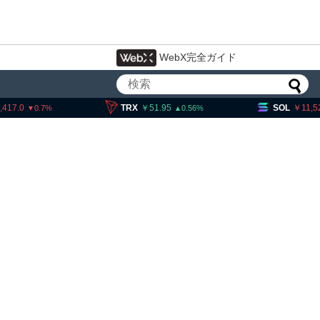
WebX完全ガイド
17.0
TRX
51.95
SOL
11,525
0.7
0.56
イン流出6.58万BTC、売り
は接近＝グラスノード