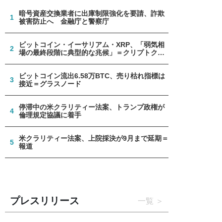
暗号資産交換業者に出庫制限強化を要請、詐欺
1
被害防止へ 金融庁と警察庁
ビットコイン・イーサリアム・XRP、「弱気相
2
場の最終段階に典型的な兆候」＝クリプトクア
ント
ビットコイン流出6.58万BTC、売り枯れ指標は
3
接近＝グラスノード
停滞中の米クラリティー法案、トランプ政権が
4
倫理規定協議に着手
米クラリティー法案、上院採決が9月まで延期＝
5
報道
プレスリリース
一覧