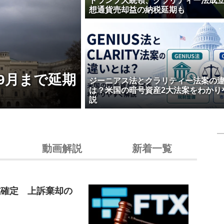
トランプ大統領、クラリティー法成
想通貨売却益の納税延期も
9月まで延期
ジーニアス法とクラリティー法案の
は？米国の暗号資産2大法案をわかり
説
動画解説
新着一覧
式確定 上訴棄却の