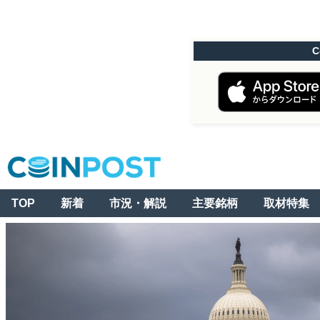
C
TOP
新着
市況・解説
主要銘柄
取材特集