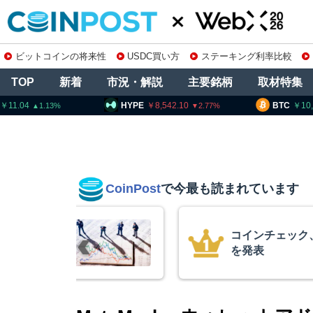
ビットコインの将来性
USDC買い方
ステーキング利率比較
TOP
新着
市況・解説
主要銘柄
取材特集
HYPE
8,542.10
BTC
10,251,344
2.77
0.97
CoinPost
で今最も読まれています
銘柄の上場廃止
米クラリティ
月まで延期＝