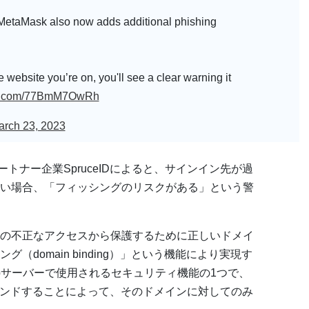
 MetaMask also now adds additional phishing
e website you’re on, you'll see a clear warning it
ter.com/77BmM7OwRh
arch 23, 2023
kのパートナー企業SpruceIDによると、サインイン先が過
い場合、「フィッシングのリスクがある」という警
の不正なアクセスから保護するために正しいドメイ
domain binding）」という機能により実現す
bサーバーで使用されるセキュリティ機能の1つで、
インドすることによって、そのドメインに対してのみ