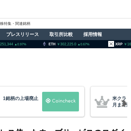
株特集・関連銘柄
プレスリリース
取引所比較
採用情報
ETH
302,225.0
XRP
162.73
0.67
0.07
ー法案、上院採決が9
ビッ
報道
XR
的な