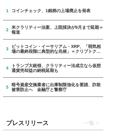
1
コインチェック、1銘柄の上場廃止を発表
米クラリティー法案、上院採決が9月まで延期＝
2
報道
ビットコイン・イーサリアム・XRP、「弱気相
3
場の最終段階に典型的な兆候」＝クリプトクア
ント
トランプ大統領、クラリティー法成立なら仮想
4
通貨売却益の納税延期も
暗号資産交換業者に出庫制限強化を要請、詐欺
5
被害防止へ 金融庁と警察庁
プレスリリース
一覧