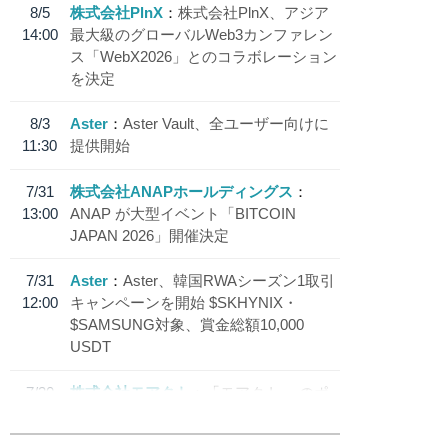
8/5
株式会社PlnX
株式会社PlnX、アジア
14:00
最大級のグローバルWeb3カンファレン
ス「WebX2026」とのコラボレーション
を決定
8/3
Aster
Aster Vault、全ユーザー向けに
11:30
提供開始
7/31
株式会社ANAPホールディングス
13:00
ANAP が大型イベント「BITCOIN
JAPAN 2026」開催決定
7/31
Aster
Aster、韓国RWAシーズン1取引
12:00
キャンペーンを開始 $SKHYNIX・
$SAMSUNG対象、賞金総額10,000
USDT
7/30
株式会社モアクト
「モアクト」 のポ
18:30
イント交換先に日本円ステーブルコイン
「 JPYC」を追加