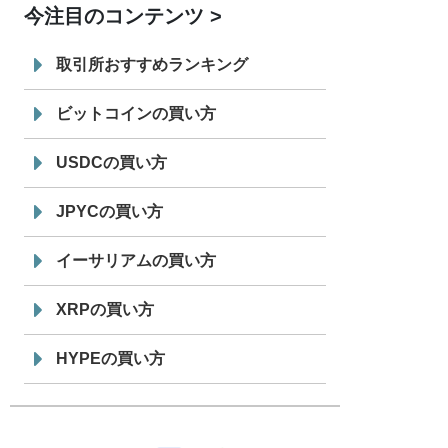
今注目のコンテンツ
7/29
SBI VCトレード株式会社
信託型円建
19:30
てステーブルコイン「JPYSC」徹底解
取引所おすすめランキング
説セミナーを開催
ビットコインの買い方
USDCの買い方
JPYCの買い方
イーサリアムの買い方
XRPの買い方
HYPEの買い方