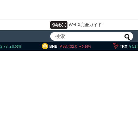
WebX完全ガイド
BNB
93,432.0
TRX
51.86
0.16
0.53
トコイン・イーサリアム・
P、「弱気相場の最終段階に典型
兆候」＝クリプトクアント