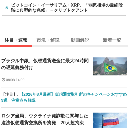
ビットコイン・イーサリアム・XRP、「弱気相場の最終段
5
階に典型的な兆候」＝クリプトクアント
注目・速報
市況・解説
動画解説
新着一覧
ブラジル中銀、仮想通貨送金に最大24時間
の遅延義務付け
08/08 14:00
【注目】:
【2026年8月最新】仮想通貨取引所のキャンペーンおすすめ
9選 注意点も解説
ロシア当局、ウクライナ発詐欺に関与した
違法仮想通貨交換所を摘発 20人超拘束