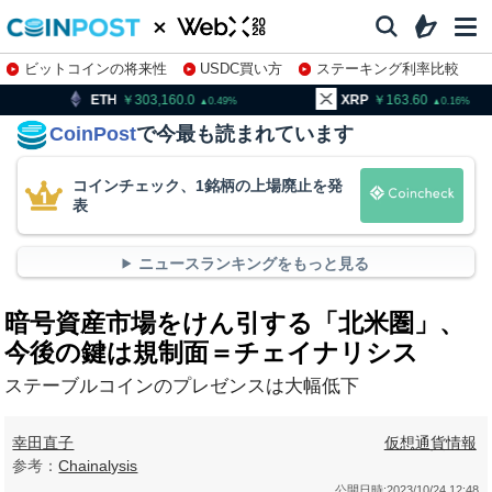
ビットコインの将来性
USDC買い方
ステーキング利率比較
株特集・関連銘柄
303,160.0
XRP
163.60
BNB
9
0.49
0.16
CoinPost
で今最も読まれています
コインチェック、1銘柄の上場廃止を発
表
ニュースランキングをもっと見る
暗号資産市場をけん引する「北米圏」、
今後の鍵は規制面＝チェイナリシス
ステーブルコインのプレゼンスは大幅低下
幸田直子
仮想通貨情報
参考：
Chainalysis
公開日時:
2023/10/24 12:48