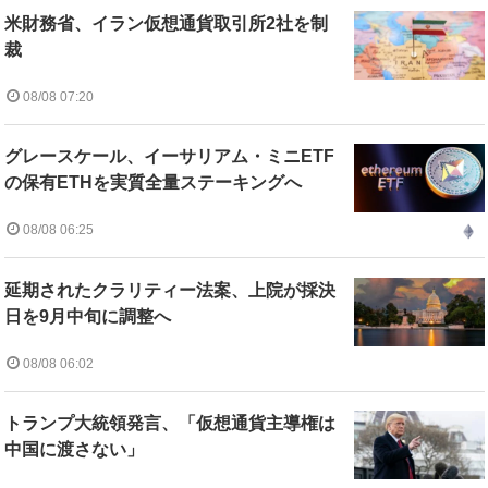
米財務省、イラン仮想通貨取引所2社を制
裁
08/08 07:20
グレースケール、イーサリアム・ミニETF
の保有ETHを実質全量ステーキングへ
08/08 06:25
延期されたクラリティー法案、上院が採決
日を9月中旬に調整へ
08/08 06:02
トランプ大統領発言、「仮想通貨主導権は
中国に渡さない」