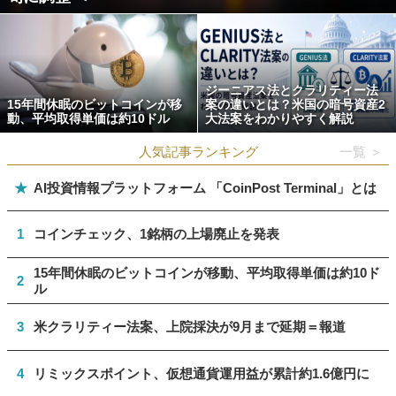
ジーニアス法とクラリティー法
15年間休眠のビットコインが移
案の違いとは？米国の暗号資産2
動、平均取得単価は約10ドル
大法案をわかりやすく解説
人気記事ランキング
一覧 ＞
★
AI投資情報プラットフォーム 「CoinPost Terminal」とは
1
コインチェック、1銘柄の上場廃止を発表
15年間休眠のビットコインが移動、平均取得単価は約10ド
2
ル
3
米クラリティー法案、上院採決が9月まで延期＝報道
4
リミックスポイント、仮想通貨運用益が累計約1.6億円に