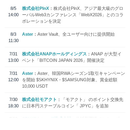
8/5
株式会社PlnX
株式会社PlnX、アジア最大級のグロ
14:00
ーバルWeb3カンファレンス「WebX2026」とのコラ
ボレーションを決定
8/3
Aster
Aster Vault、全ユーザー向けに提供開始
11:30
7/31
株式会社ANAPホールディングス
ANAP が大型イ
13:00
ベント「BITCOIN JAPAN 2026」開催決定
7/31
Aster
Aster、韓国RWAシーズン1取引キャンペーン
12:00
を開始 $SKHYNIX・$SAMSUNG対象、賞金総額
10,000 USDT
7/30
株式会社モアクト
「モアクト」 のポイント交換先
18:30
に日本円ステーブルコイン「 JPYC」を追加
7/29
SBI VCトレード株式会社
信託型円建てステーブル
19:30
コイン「JPYSC」徹底解説セミナーを開催