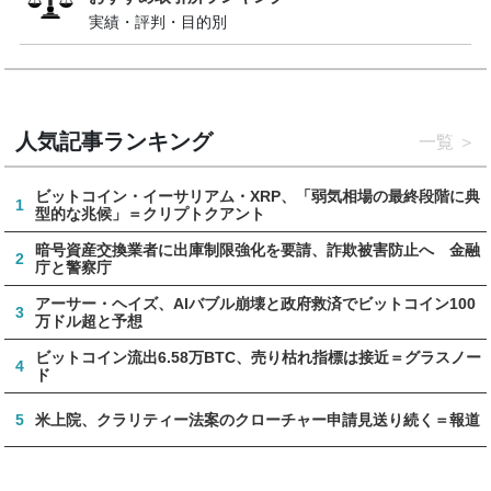
実績・評判・目的別
人気記事ランキング
一覧
ビットコイン・イーサリアム・XRP、「弱気相場の最終段階に典
1
型的な兆候」＝クリプトクアント
暗号資産交換業者に出庫制限強化を要請、詐欺被害防止へ 金融
2
庁と警察庁
アーサー・ヘイズ、AIバブル崩壊と政府救済でビットコイン100
3
万ドル超と予想
ビットコイン流出6.58万BTC、売り枯れ指標は接近＝グラスノー
4
ド
5
米上院、クラリティー法案のクローチャー申請見送り続く＝報道