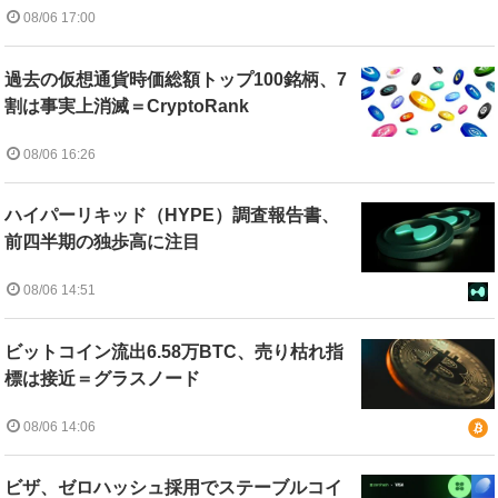
08/06 17:00
過去の仮想通貨時価総額トップ100銘柄、7
割は事実上消滅＝CryptoRank
08/06 16:26
ハイパーリキッド（HYPE）調査報告書、
前四半期の独歩高に注目
08/06 14:51
ビットコイン流出6.58万BTC、売り枯れ指
標は接近＝グラスノード
08/06 14:06
ビザ、ゼロハッシュ採用でステーブルコイ