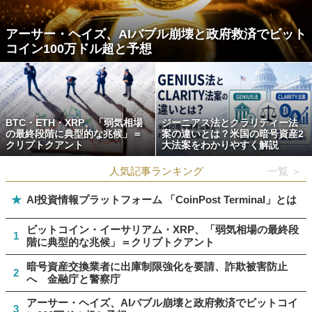
アーサー・ヘイズ、AIバブル崩壊と政府救済でビット
コイン100万ドル超と予想
BTC・ETH・XRP、「弱気相場
ジーニアス法とクラリティー法
の最終段階に典型的な兆候」＝
案の違いとは？米国の暗号資産2
クリプトクアント
大法案をわかりやすく解説
人気記事ランキング
一覧 ＞
★
AI投資情報プラットフォーム 「CoinPost Terminal」とは
ビットコイン・イーサリアム・XRP、「弱気相場の最終段
1
階に典型的な兆候」＝クリプトクアント
暗号資産交換業者に出庫制限強化を要請、詐欺被害防止
2
へ 金融庁と警察庁
アーサー・ヘイズ、AIバブル崩壊と政府救済でビットコイ
3