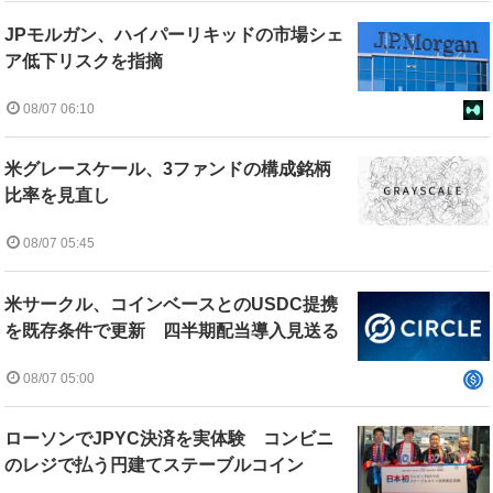
JPモルガン、ハイパーリキッドの市場シェ
ア低下リスクを指摘
08/07 06:10
米グレースケール、3ファンドの構成銘柄
比率を見直し
08/07 05:45
米サークル、コインベースとのUSDC提携
を既存条件で更新 四半期配当導入見送る
08/07 05:00
ローソンでJPYC決済を実体験 コンビニ
のレジで払う円建てステーブルコイン