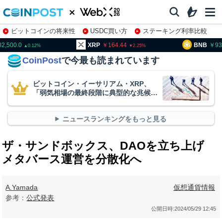
ビットコインの将来性
USDC買い方
ステーキング利率比較
株特集・関連銘柄
02,500.0
XRP
164.44
BNB
93
0.12
2.25
CoinPost
で今最も読まれています
ビットコイン・イーサリアム・XRP、
「弱気相場の最終段階に典型的な兆候」
＝クリプトクアント
ニュースランキングをもっと見る
ザ・サンドボックス、DAOを立ち上げ
メタバース運営を分散化へ
A.Yamada
仮想通貨情報
参考：
公式発表
公開日時:
2024/05/29 12:45