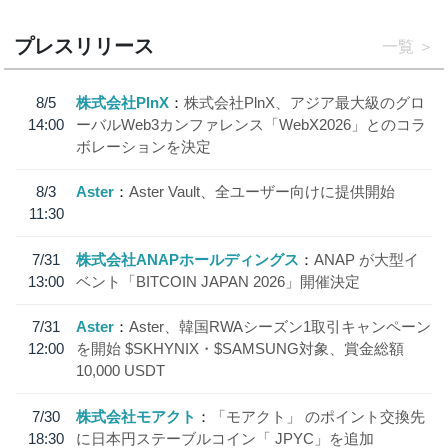
プレスリリース
一覧
8/5
株式会社PlnX
株式会社PlnX、アジア最大級のグロ
14:00
ーバルWeb3カンファレンス「WebX2026」とのコラ
ボレーションを決定
8/3
Aster
Aster Vault、全ユーザー向けに提供開始
11:30
7/31
株式会社ANAPホールディングス
ANAP が大型イ
13:00
ベント「BITCOIN JAPAN 2026」開催決定
7/31
Aster
Aster、韓国RWAシーズン1取引キャンペーン
12:00
を開始 $SKHYNIX・$SAMSUNG対象、賞金総額
10,000 USDT
7/30
株式会社モアクト
「モアクト」 のポイント交換先
18:30
に日本円ステーブルコイン「 JPYC」を追加