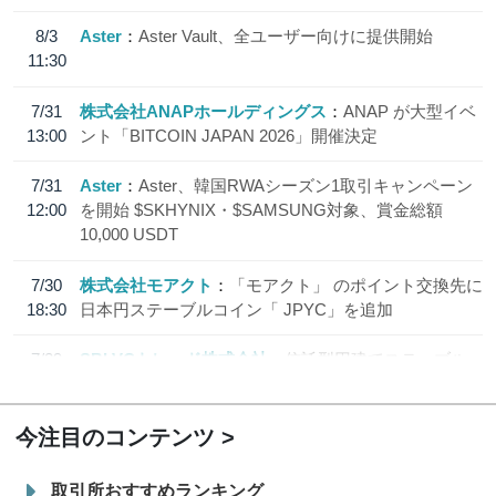
8/3
Aster
Aster Vault、全ユーザー向けに提供開始
11:30
7/31
株式会社ANAPホールディングス
ANAP が大型イベ
13:00
ント「BITCOIN JAPAN 2026」開催決定
7/31
Aster
Aster、韓国RWAシーズン1取引キャンペーン
12:00
を開始 $SKHYNIX・$SAMSUNG対象、賞金総額
10,000 USDT
7/30
株式会社モアクト
「モアクト」 のポイント交換先に
18:30
日本円ステーブルコイン「 JPYC」を追加
7/29
SBI VCトレード株式会社
信託型円建てステーブル
19:30
コイン「JPYSC」徹底解説セミナーを開催
今注目のコンテンツ
取引所おすすめランキング