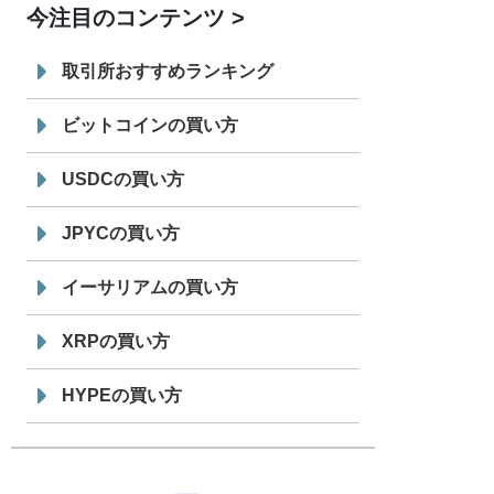
今注目のコンテンツ
7/29
SBI VCトレード株式会社
信託型円建
19:30
てステーブルコイン「JPYSC」徹底解
取引所おすすめランキング
説セミナーを開催
ビットコインの買い方
USDCの買い方
JPYCの買い方
イーサリアムの買い方
XRPの買い方
HYPEの買い方