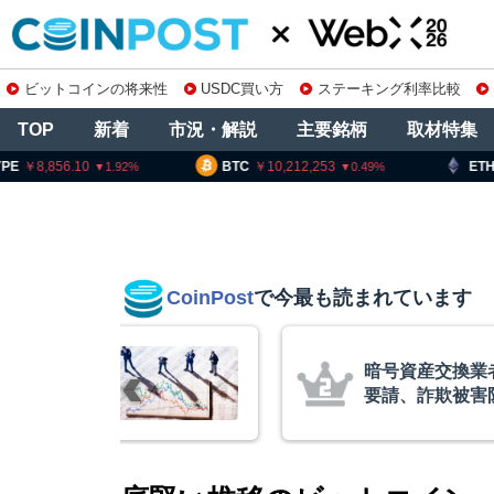
ビットコインの将来性
USDC買い方
ステーキング利率比較
TOP
新着
市況・解説
主要銘柄
取材特集
8,856.10
BTC
10,212,253
ETH
30
1.92
0.49
CoinPost
で今最も読まれています
リアム・
暗号資産交換業
終段階に典型
要請、詐欺被害
クアント
察庁