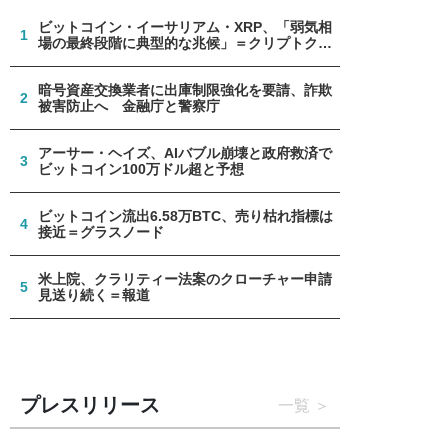
ビットコイン・イーサリアム・XRP、「弱気相
1
場の最終段階に典型的な兆候」＝クリプトクア
ント
暗号資産交換業者に出庫制限強化を要請、詐欺
2
被害防止へ 金融庁と警察庁
アーサー・ヘイズ、AIバブル崩壊と政府救済で
3
ビットコイン100万ドル超と予想
ビットコイン流出6.58万BTC、売り枯れ指標は
4
接近＝グラスノード
米上院、クラリティー法案のクローチャー申請
5
見送り続く＝報道
プレスリリース
一覧