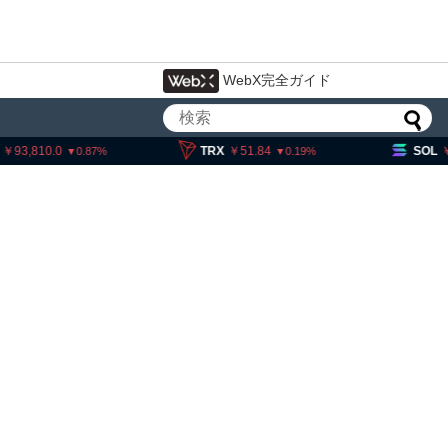
WebX完全ガイド
,810.0
TRX
51.84
SOL
11,5
0.87
0.19
・ヘイズ、AIバブル崩壊と
でビットコイン100万ドル