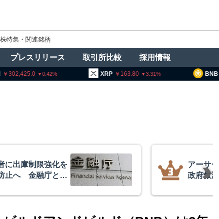
株特集・関連銘柄
プレスリリース
取引所比較
採用情報
2,425.0
XRP
163.80
BNB
93
0.42
3.31
者に出庫制限強化を
アーサー
防止へ 金融庁と警
政府救済
超と予想