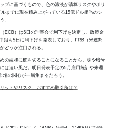
ップに基づくもので、色の濃淡が清算リスクやボリ
00ドルまでに現在積み上がっている15億ドル相当のシ
う。
（ECB）は6日の理事会で利下げを決定し、政策金
ダ中銀も5日に利下げを発表しており、FRB（米連邦
かどうか注目される。
めの緩和に舵を切ることになることから、株や暗号
には追い風だ。明日発表予定の5月雇用統計や来週
、市場の関心が一層集まるだろう。
リットやリスク、おすすめ取引所は？
るビルドアンドビルド（BNB）は6日、21年5月に記録