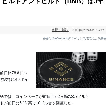
ビルドアンドビルド（BNB）は3年
市況・解説
公開日時:
2024/06/07 12:12
画像はShutterstockのライセンス許諾により使用
日比78.8ドル
ク指数は14.7ポイ
では、コインベースが前日比2.2%高の257ドルと
が前日比5.1%高で10ドル台を回復した。