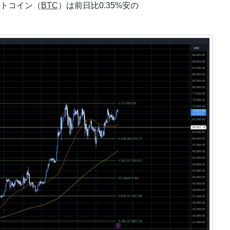
トコイン（
BTC
）は前日比0.35%安の