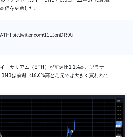
最高値を更新した。
w ATH!
pic.twitter.com/11LJonDR9U
ーサリアム（ETH）が前週比1.1%高、ソラナ
、BNBは前週比18.6%高と足元では大きく買われて