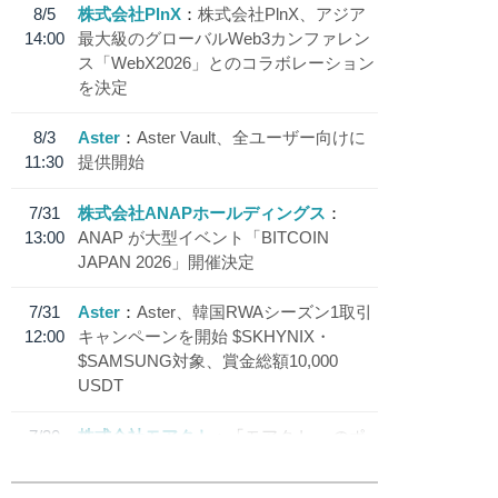
8/5
株式会社PlnX
株式会社PlnX、アジア
14:00
最大級のグローバルWeb3カンファレン
ス「WebX2026」とのコラボレーション
を決定
8/3
Aster
Aster Vault、全ユーザー向けに
11:30
提供開始
7/31
株式会社ANAPホールディングス
13:00
ANAP が大型イベント「BITCOIN
JAPAN 2026」開催決定
7/31
Aster
Aster、韓国RWAシーズン1取引
12:00
キャンペーンを開始 $SKHYNIX・
$SAMSUNG対象、賞金総額10,000
USDT
7/30
株式会社モアクト
「モアクト」 のポ
18:30
イント交換先に日本円ステーブルコイン
「 JPYC」を追加