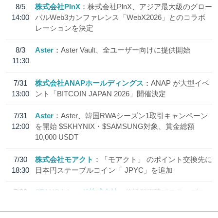
8/5
株式会社PlnX
株式会社PlnX、アジア最大級のグロー
14:00
バルWeb3カンファレンス「WebX2026」とのコラボ
レーションを決定
8/3
Aster
Aster Vault、全ユーザー向けに提供開始
11:30
7/31
株式会社ANAPホールディングス
ANAP が大型イベ
13:00
ント「BITCOIN JAPAN 2026」開催決定
7/31
Aster
Aster、韓国RWAシーズン1取引キャンペーン
12:00
を開始 $SKHYNIX・$SAMSUNG対象、賞金総額
10,000 USDT
7/30
株式会社モアクト
「モアクト」 のポイント交換先に
18:30
日本円ステーブルコイン「 JPYC」を追加
7/29
SBI VCトレード株式会社
信託型円建てステーブル
19:30
コイン「JPYSC」徹底解説セミナーを開催