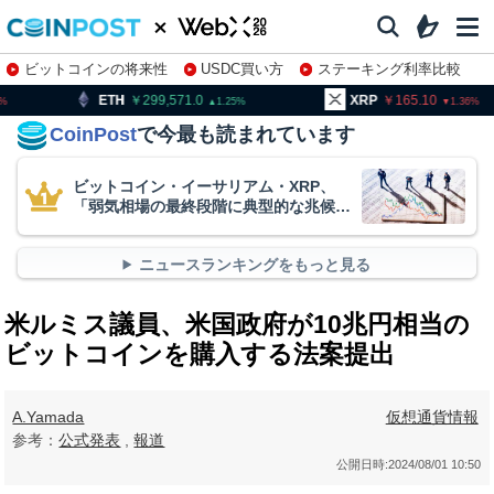
ビットコインの将来性
USDC買い方
ステーキング利率比較
株特集・関連銘柄
299,571.0
XRP
165.10
BNB
1.25
1.36
CoinPost
で今最も読まれています
ビットコイン・イーサリアム・XRP、
「弱気相場の最終段階に典型的な兆候」
＝クリプトクアント
ニュースランキングをもっと見る
米ルミス議員、米国政府が10兆円相当の
ビットコインを購入する法案提出
A.Yamada
仮想通貨情報
参考：
公式発表
,
報道
公開日時:
2024/08/01 10:50