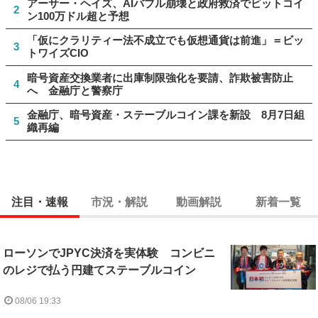
アーサー・ヘイズ、AIバブル崩壊と政府救済でビットコイ
2
ン100万ドル超と予想
「仮にクラリティー法不成立でも仮想通貨は前進」＝ビッ
3
トワイズCIO
暗号資産交換業者に出庫制限強化を要請、詐欺被害防止
4
へ 金融庁と警察庁
金融庁、暗号資産・ステーブルコイン課を新設 8月7日組
5
織再編
注目・速報
市況・解説
動画解説
新着一覧
ローソンでJPYC決済を実体験 コンビニ
のレジで払う円建てステーブルコイン
08/06 19:33