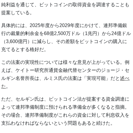
純利益を通じて、ビットコインの取得資金を調達することも
提案している。
具体的には、2025年度から2029年度にかけて、連邦準備銀
行の裁量的剰余金を68億2,500万ドル（1兆円）から24億ドル
（3,600億円）に減らし、その差額をビットコインの購入に
充てるとする格好だ。
この法案の実現性については様々な意見が上がっている。例
えば、ケイトー研究所通貨金融代替センターのジョージ・セ
ルギン名誉所長は、ルミス氏の法案は「実現可能」だと
述べ
た
。
ただ、セルギン氏は、ビットコイン法が提案する資金調達に
よって連邦準備制度に預けられる準備金が多くなると指摘。
その場合、連邦準備制度がこれらの資金に対して利息収入を
支払わなければならないという問題もあると続けた。