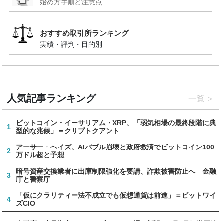
始め方手順と注意点
おすすめ取引所ランキング
実績・評判・目的別
人気記事ランキング
一覧
ビットコイン・イーサリアム・XRP、「弱気相場の最終段階に典
1
型的な兆候」＝クリプトクアント
アーサー・ヘイズ、AIバブル崩壊と政府救済でビットコイン100
2
万ドル超と予想
暗号資産交換業者に出庫制限強化を要請、詐欺被害防止へ 金融
3
庁と警察庁
「仮にクラリティー法不成立でも仮想通貨は前進」＝ビットワイ
4
ズCIO