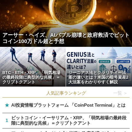
アーサー・ヘイズ、AIバブル崩壊と政府救済でビット
コイン100万ドル超と予想
BTC・ETH・XRP、「弱気相場
ジーニアス法とクラリティー法
の最終段階に典型的な兆候」＝
案の違いとは？米国の暗号資産2
クリプトクアント
大法案をわかりやすく解説
人気記事ランキング
一覧 ＞
★
AI投資情報プラットフォーム 「CoinPost Terminal」とは
ビットコイン・イーサリアム・XRP、「弱気相場の最終段
1
階に典型的な兆候」＝クリプトクアント