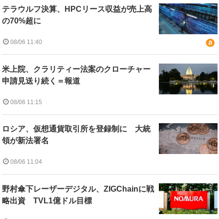
テラウルフ決算、HPCリース収益が売上高
の70%超に
08/06 11:40
米上院、クラリティー法案のクローチャー
申請見送り続く＝報道
08/06 11:15
ロシア、仮想通貨取引所を登録制に 大統
領が新法署名
08/06 11:04
野村傘下レーザーデジタル、ZIGChainに戦
略出資 TVL1億ドル目標