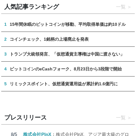
人気記事ランキング
一覧
1
15年間休眠のビットコインが移動、平均取得単価は約10ドル
2
コインチェック、1銘柄の上場廃止を発表
3
トランプ大統領発言、「仮想通貨主導権は中国に渡さない」
4
ビットコインのeCashフォーク、8月23日から3段階で開始
5
リミックスポイント、仮想通貨運用益が累計約1.6億円に
プレスリリース
一覧
8/5
株式会社PlnX
株式会社PlnX、アジア最大級のグロ