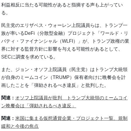
利益相反に当たる可能性があると指摘する声も上がってい
る。
民主党のエリザベス・ウォーレン上院議員らは、トランプ一
族が率いるDeFi（分散型金融）プロジェクト「ワールド・リ
バティ・ファイナンシャル（WLFI）」が、トランプ政権の業
界に対する監督方針に影響を与える可能性があるとして、
SECに調査を求めている。
また、ジョン・オソフ上院議員（民主党）はトランプ大統領
が自身のミームコイン（TRUMP）保有者向けに晩餐会を計
画したことを「弾劾されるべき違反」と批判した。
関連：
オソフ上院議員が批判 トランプ大統領のミームコイ
ン晩餐会は「弾劾されるべき違反」
関連：
米国に集まる仮想通貨企業・プロジェクト一覧、規制
緩和と今後の焦点