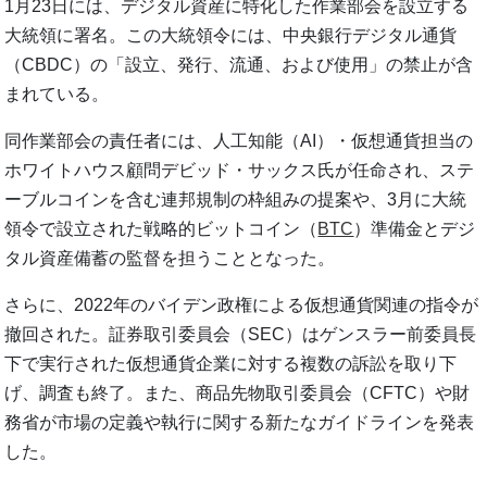
1月23日には、デジタル資産に特化した作業部会を設立する
大統領に署名。この大統領令には、中央銀行デジタル通貨
（CBDC）の「設立、発行、流通、および使用」の禁止が含
まれている。
同作業部会の責任者には、人工知能（AI）・仮想通貨担当の
ホワイトハウス顧問デビッド・サックス氏が任命され、ステ
ーブルコインを含む連邦規制の枠組みの提案や、3月に大統
領令で設立された戦略的ビットコイン（
BTC
）準備金とデジ
タル資産備蓄の監督を担うこととなった。
さらに、2022年のバイデン政権による仮想通貨関連の指令が
撤回された。証券取引委員会（SEC）はゲンスラー前委員長
下で実行された仮想通貨企業に対する複数の訴訟を取り下
げ、調査も終了。また、商品先物取引委員会（CFTC）や財
務省が市場の定義や執行に関する新たなガイドラインを発表
した。