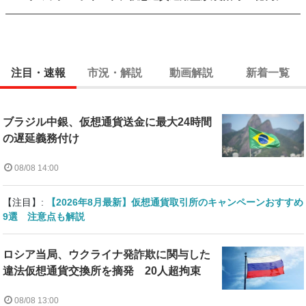
注目・速報
市況・解説
動画解説
新着一覧
ブラジル中銀、仮想通貨送金に最大24時間
の遅延義務付け
08/08 14:00
【注目】:
【2026年8月最新】仮想通貨取引所のキャンペーンおすすめ
9選 注意点も解説
ロシア当局、ウクライナ発詐欺に関与した
違法仮想通貨交換所を摘発 20人超拘束
08/08 13:00