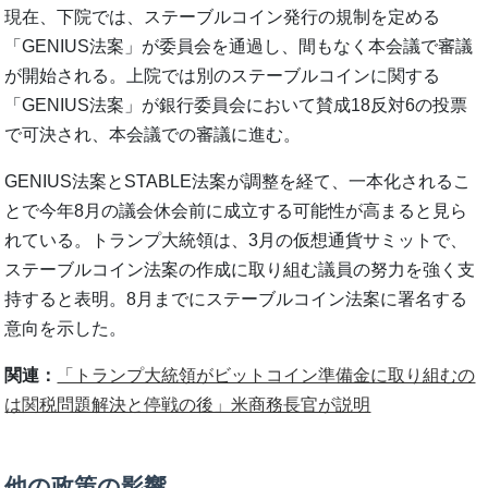
現在、下院では、ステーブルコイン発行の規制を定める
「GENIUS法案」が委員会を通過し、間もなく本会議で審議
が開始される。上院では別のステーブルコインに関する
「GENIUS法案」が銀行委員会において賛成18反対6の投票
で可決され、本会議での審議に進む。
GENIUS法案とSTABLE法案が調整を経て、一本化されるこ
とで今年8月の議会休会前に成立する可能性が高まると見ら
れている。トランプ大統領は、3月の仮想通貨サミットで、
ステーブルコイン法案の作成に取り組む議員の努力を強く支
持すると表明。8月までにステーブルコイン法案に署名する
意向を示した。
関連：
「トランプ大統領がビットコイン準備金に取り組むの
は関税問題解決と停戦の後」米商務長官が説明
他の政策の影響