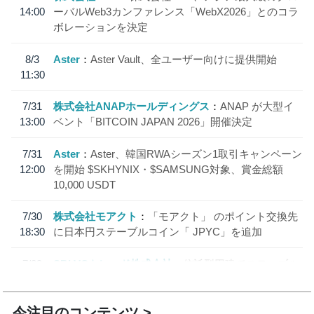
14:00
ーバルWeb3カンファレンス「WebX2026」とのコラ
ボレーションを決定
8/3
Aster
Aster Vault、全ユーザー向けに提供開始
11:30
7/31
株式会社ANAPホールディングス
ANAP が大型イ
13:00
ベント「BITCOIN JAPAN 2026」開催決定
7/31
Aster
Aster、韓国RWAシーズン1取引キャンペーン
12:00
を開始 $SKHYNIX・$SAMSUNG対象、賞金総額
10,000 USDT
7/30
株式会社モアクト
「モアクト」 のポイント交換先
18:30
に日本円ステーブルコイン「 JPYC」を追加
7/29
SBI VCトレード株式会社
信託型円建てステーブル
19:30
コイン「JPYSC」徹底解説セミナーを開催
今注目のコンテンツ