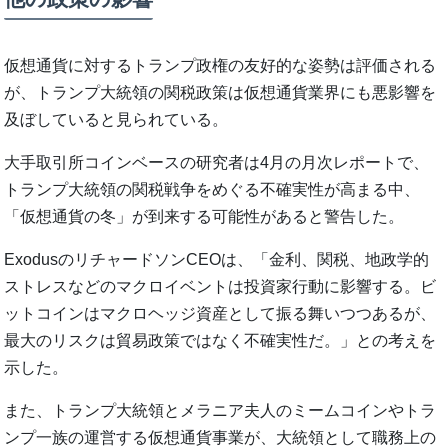
仮想通貨に対するトランプ政権の友好的な姿勢は評価される
が、トランプ大統領の関税政策は仮想通貨業界にも悪影響を
及ぼしていると見られている。
大手取引所コインベースの研究者は4月の月次レポートで、
トランプ大統領の関税戦争をめぐる不確実性が高まる中、
「仮想通貨の冬」が到来する可能性があると警告した。
ExodusのリチャードソンCEOは、「金利、関税、地政学的
ストレスなどのマクロイベントは投資家行動に影響する。ビ
ットコインはマクロヘッジ資産として振る舞いつつあるが、
最大のリスクは貿易政策ではなく不確実性だ。」との考えを
示した。
また、トランプ大統領とメラニア夫人のミームコインやトラ
ンプ一族の運営する仮想通貨事業が、大統領として職務上の