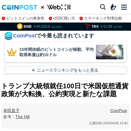
ビットコインの将来性
USDC買い方
ステーキング利率比較
株特集・関連銘柄
95,535.0
TRX
51.89
SOL
2.32
0.4
CoinPost
で今最も読まれています
15年間休眠のビットコインが移動、平均
取得単価は約10ドル
ニュースランキングをもっと見る
トランプ大統領就任100日で米国仮想通貨
政策が大転換、公約実現と新たな課題
幸田直子
CoinPost
参考：
The Hill
公開日時:
2025/04/30 14:40