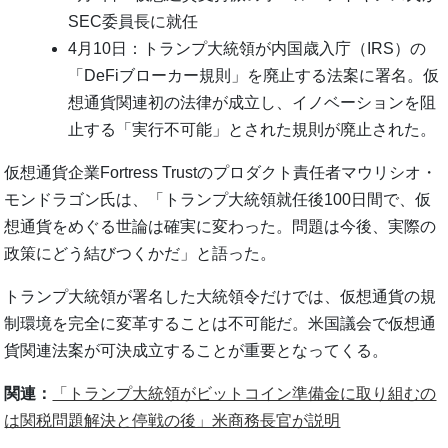
SEC委員長に就任
4月10日：トランプ大統領が内国歳入庁（IRS）の
「DeFiブローカー規則」を廃止する法案に署名。仮
想通貨関連初の法律が成立し、イノベーションを阻
止する「実行不可能」とされた規則が廃止された。
仮想通貨企業Fortress Trustのプロダクト責任者マウリシオ・
モンドラゴン氏は、「トランプ大統領就任後100日間で、仮
想通貨をめぐる世論は確実に変わった。問題は今後、実際の
政策にどう結びつくかだ」と語った。
トランプ大統領が署名した大統領令だけでは、仮想通貨の規
制環境を完全に変革することは不可能だ。米国議会で仮想通
貨関連法案が可決成立することが重要となってくる。
関連：
「トランプ大統領がビットコイン準備金に取り組むの
は関税問題解決と停戦の後」米商務長官が説明