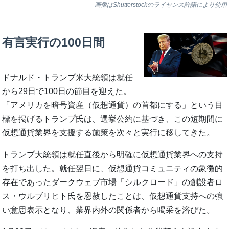
画像はShutterstockのライセンス許諾により使用
有言実行の100日間
ドナルド・トランプ米大統領は就任
から29日で100日の節目を迎えた。
「アメリカを暗号資産（仮想通貨）の首都にする」という目
標を掲げるトランプ氏は、選挙公約に基づき、この短期間に
仮想通貨業界を支援する施策を次々と実行に移してきた。
トランプ大統領は就任直後から明確に仮想通貨業界への支持
を打ち出した。就任翌日に、仮想通貨コミュニティの象徴的
存在であったダークウェブ市場「シルクロード」の創設者ロ
ス・ウルブリヒト氏を恩赦したことは、仮想通貨支持への強
い意思表示となり、業界内外の関係者から喝采を浴びた。