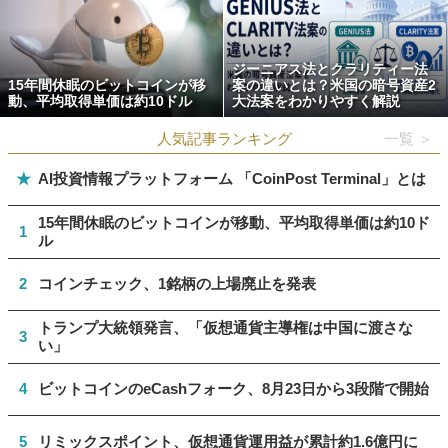
ジーニアス法とクラリティー法
15年間休眠のビットコインが移
案の違いとは？米国の暗号資産2
動、平均取得単価は約10ドル
大法案をわかりやすく解説
人気記事ランキング
一覧 ＞
★
AI投資情報プラットフォーム 「CoinPost Terminal」とは
15年間休眠のビットコインが移動、平均取得単価は約10ド
1
ル
2
コインチェック、1銘柄の上場廃止を発表
トランプ大統領発言、「仮想通貨主導権は中国に渡さな
3
い」
4
ビットコインのeCashフォーク、8月23日から3段階で開始
5
リミックスポイント、仮想通貨運用益が累計約1.6億円に