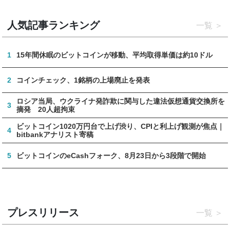
人気記事ランキング
一覧
1
15年間休眠のビットコインが移動、平均取得単価は約10ドル
2
コインチェック、1銘柄の上場廃止を発表
ロシア当局、ウクライナ発詐欺に関与した違法仮想通貨交換所を
3
摘発 20人超拘束
ビットコイン1020万円台で上げ渋り、CPIと利上げ観測が焦点｜
4
bitbankアナリスト寄稿
5
ビットコインのeCashフォーク、8月23日から3段階で開始
プレスリリース
一覧