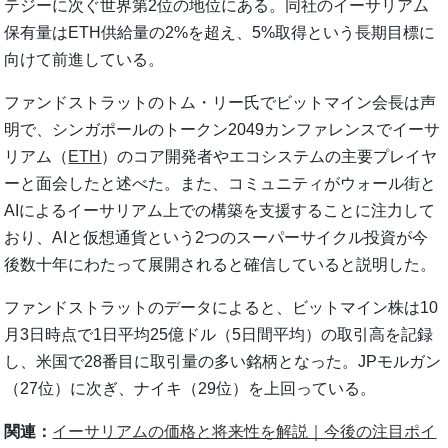
テジーに次ぐ世界第2位の地位にある。同社のイーサリアム
保有量はETH供給量の2%を超え、5%取得という長期目標に
向けて前進している。
ファンドストラットのトム・リー氏でビットマイン会長は声
明で、シンガポールのトークン2049カンファレンスでイーサ
リアム（
ETH
）のコア開発者やエコシステムの主要プレイヤ
ーと面会したと述べた。また、コミュニティがウォール街と
AIによるイーサリアム上での構築を支援することに注力して
おり、AIと仮想通貨という2つのスーパーサイクル投資が今
後数十年にわたって展開されると確信していると説明した。
ファンドストラットのデータによると、ビットマイン株は10
月3日時点で1日平均25億ドル（5日間平均）の取引高を記録
し、米国で28番目に取引量の多い銘柄となった。JPモルガン
（27位）に次ぎ、ナイキ（29位）を上回っている。
関連：
イーサリアムの価格と将来性を解説｜今後の注目ポイ