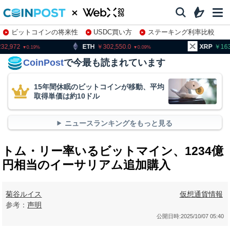
ビットコインの将来性
USDC買い方
ステーキング利率比較
株特集・関連銘柄
ETH
302,550.0
XRP
163.49
0.09
0.06
CoinPost
で今最も読まれています
15年間休眠のビットコインが移動、平均
取得単価は約10ドル
ニュースランキングをもっと見る
トム・リー率いるビットマイン、1234億
円相当のイーサリアム追加購入
菊谷ルイス
仮想通貨情報
参考：
声明
公開日時:
2025/10/07 05:40