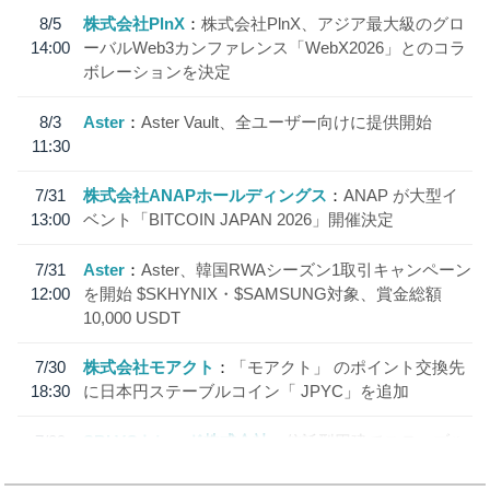
8/5
株式会社PlnX
株式会社PlnX、アジア最大級のグロ
14:00
ーバルWeb3カンファレンス「WebX2026」とのコラ
ボレーションを決定
8/3
Aster
Aster Vault、全ユーザー向けに提供開始
11:30
7/31
株式会社ANAPホールディングス
ANAP が大型イ
13:00
ベント「BITCOIN JAPAN 2026」開催決定
7/31
Aster
Aster、韓国RWAシーズン1取引キャンペーン
12:00
を開始 $SKHYNIX・$SAMSUNG対象、賞金総額
10,000 USDT
7/30
株式会社モアクト
「モアクト」 のポイント交換先
18:30
に日本円ステーブルコイン「 JPYC」を追加
7/29
SBI VCトレード株式会社
信託型円建てステーブル
19:30
コイン「JPYSC」徹底解説セミナーを開催