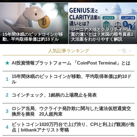
ジーニアス法とクラリティー法
15年間休眠のビットコインが移
案の違いとは？米国の暗号資産2
動、平均取得単価は約10ドル
大法案をわかりやすく解説
人気記事ランキング
一覧 ＞
★
AI投資情報プラットフォーム 「CoinPost Terminal」とは
15年間休眠のビットコインが移動、平均取得単価は約10ド
1
ル
2
コインチェック、1銘柄の上場廃止を発表
ロシア当局、ウクライナ発詐欺に関与した違法仮想通貨交
3
換所を摘発 20人超拘束
ビットコイン1020万円台で上げ渋り、CPIと利上げ観測が焦
4
点｜bitbankアナリスト寄稿