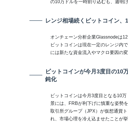
の10万ドルを一時割り込むも、週明
レンジ相場続くビットコイン、10
オンチェーン分析企業Glassnode
ビットコインは現在一定のレンジ内で
には新たな資金流入やマクロ要因の変
ビットコインが今月3度目の10
鈍化
ビットコインは今月3度目となる10
景には、FRBが利下げに慎重な姿勢
取引所グループ（JPX）が仮想通貨
れ、市場心理を冷え込ませたことが挙