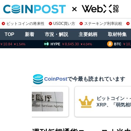
ビットコインの将来性
USDC買い方
ステーキング利率比較
TOP
新着
市況・解説
主要銘柄
取材特集
HYPE
8,645.30
BTC
10,151,177
4.04
0.12
CoinPost
で今最も読まれています
イーサリアム・
アーサ
相場の最終段階に典型
政府救済
リプトクアント
超と予