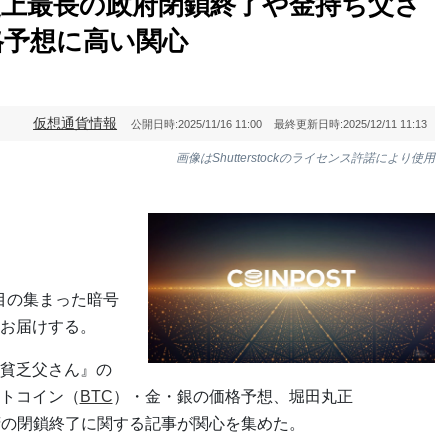
史上最長の政府閉鎖終了や金持ち父さ
格予想に高い関心
仮想通貨情報
公開日時:
2025/11/16 11:00
最終更新日時:
2025/12/11 11:13
画像はShutterstockのライセンス許諾により使用
注目の集まった暗号
お届けする。
貧乏父さん』の
トコイン（
BTC
）・金・銀の価格予想、堀田丸正
、米政府の閉鎖終了に関する記事が関心を集めた。