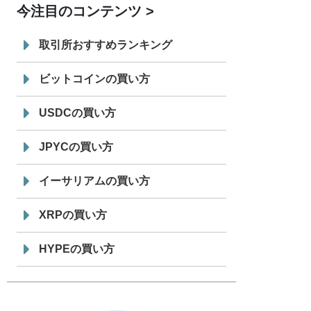
今注目のコンテンツ
7/29
SBI VCトレード株式会社
信託型円建
19:30
てステーブルコイン「JPYSC」徹底解
取引所おすすめランキング
説セミナーを開催
ビットコインの買い方
USDCの買い方
JPYCの買い方
イーサリアムの買い方
XRPの買い方
HYPEの買い方