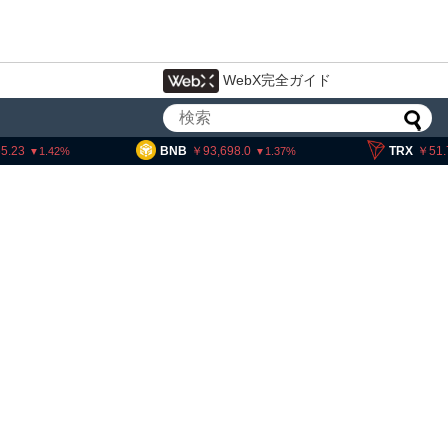
WebX完全ガイド
BNB
93,698.0
TRX
51.73
1.37
0.07
暗号資産交換業者に出庫制限強化を
要請、詐欺被害防止へ 金融庁と警
察庁