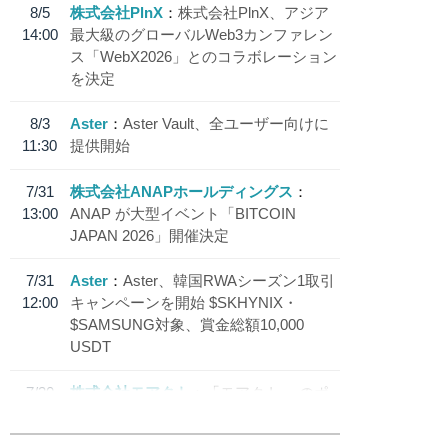
8/5
株式会社PlnX
株式会社PlnX、アジア
14:00
最大級のグローバルWeb3カンファレン
ス「WebX2026」とのコラボレーション
を決定
8/3
Aster
Aster Vault、全ユーザー向けに
11:30
提供開始
7/31
株式会社ANAPホールディングス
13:00
ANAP が大型イベント「BITCOIN
JAPAN 2026」開催決定
7/31
Aster
Aster、韓国RWAシーズン1取引
12:00
キャンペーンを開始 $SKHYNIX・
$SAMSUNG対象、賞金総額10,000
USDT
7/30
株式会社モアクト
「モアクト」 のポ
18:30
イント交換先に日本円ステーブルコイン
「 JPYC」を追加