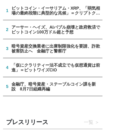
ビットコイン・イーサリアム・XRP、「弱気相
1
場の最終段階に典型的な兆候」＝クリプトクア
ント
アーサー・ヘイズ、AIバブル崩壊と政府救済で
2
ビットコイン100万ドル超と予想
暗号資産交換業者に出庫制限強化を要請、詐欺
3
被害防止へ 金融庁と警察庁
「仮にクラリティー法不成立でも仮想通貨は前
4
進」＝ビットワイズCIO
金融庁、暗号資産・ステーブルコイン課を新
5
設 8月7日組織再編
プレスリリース
一覧