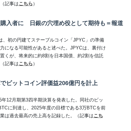
（記事は
こちら
）
な購入者に 日銀の穴埋め役として期待も＝報道
は、初の円建てステーブルコイン「JPYC」の準備
力になる可能性があると述べた。JPYCは、裏付け
置くが、将来的に約8割を日本国債、約2割を信託
（記事は
こちら
）
でビットコイン評価益206億円を計上
25年12月期第3四半期決算を発表した。同社のビッ
BTCに到達し、2025年度の目標である3万BTCを前
業は過去最高の売上高を記録した。（記事は
こち