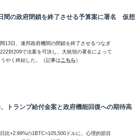
3日間の政府閉鎖を終了させる予算案に署名 仮想
間13日、連邦政府機関の閉鎖を終了させるつなぎ
22対209で法案を可決し、大統領の署名によって
ようやく終結した。（記事は
こちら
）
に反発、トランプ給付金案と政府機能回復への期待高
2.99%の1BTC=105,500ドルに。心理的節目