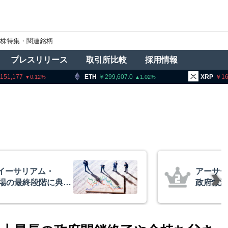
株特集・関連銘柄
プレスリリース
取引所比較
採用情報
ETH
299,607.0
XRP
165.23
1.02
1.42
ー・ヘイズ、AIバブル崩壊と
でビットコイン100万ドル
想