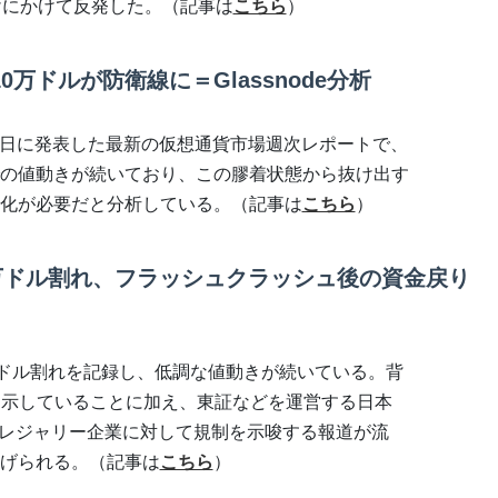
けにかけて反発した。（記事は
こちら
）
万ドルが防衛線に＝Glassnode分析
は12日に発表した最新の仮想通貨市場週次レポートで、
の値動きが続いており、この膠着状態から抜け出す
化が必要だと分析している。（記事は
こちら
）
万ドル割れ、フラッシュクラッシュ後の資金戻り
万ドル割れを記録し、低調な値動きが続いている。背
を示していることに加え、東証などを運営する日本
トレジャリー企業に対して規制を示唆する報道が流
げられる。（記事は
こちら
）