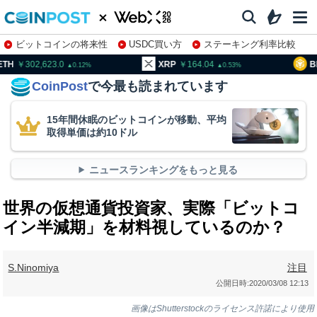
ビットコインの将来性
USDC買い方
ステーキング利率比較
株特集・関連銘柄
02,623.0
XRP
164.04
BNB
95
0.12
0.53
CoinPost
で今最も読まれています
15年間休眠のビットコインが移動、平均
取得単価は約10ドル
ニュースランキングをもっと見る
世界の仮想通貨投資家、実際「ビットコ
イン半減期」を材料視しているのか？
S.Ninomiya
注目
公開日時:
2020/03/08 12:13
画像はShutterstockのライセンス許諾により使用