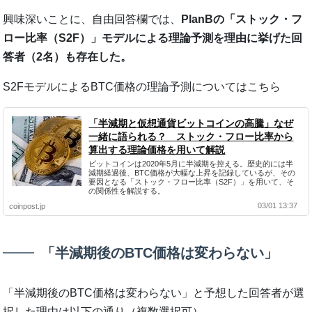
興味深いことに、自由回答欄では、
PlanBの「ストック・フ
ロー比率（S2F）」モデルによる理論予測を理由に挙げた回
答者（2名）も存在した。
S2FモデルによるBTC価格の理論予測についてはこちら
「半減期と仮想通貨ビットコインの高騰」なぜ
一緒に語られる？ ストック・フロー比率から
算出する理論価格を用いて解説
ビットコインは2020年5月に半減期を控える。歴史的には半
減期経過後、BTC価格が大幅な上昇を記録しているが、その
要因となる「ストック・フロー比率（S2F）」を用いて、そ
の関係性を解説する。
03/01 13:37
coinpost.jp
「半減期後のBTC価格は変わらない」
「半減期後のBTC価格は変わらない」と予想した回答者が選
択した理由は以下の通り（複数選択可）。