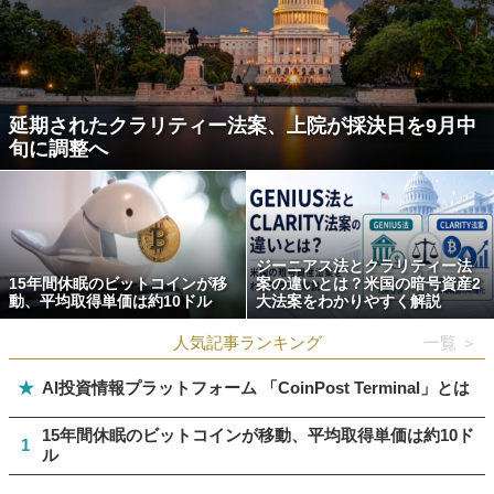
延期されたクラリティー法案、上院が採決日を9月中
旬に調整へ
ジーニアス法とクラリティー法
15年間休眠のビットコインが移
案の違いとは？米国の暗号資産2
動、平均取得単価は約10ドル
大法案をわかりやすく解説
人気記事ランキング
一覧 ＞
★
AI投資情報プラットフォーム 「CoinPost Terminal」とは
15年間休眠のビットコインが移動、平均取得単価は約10ド
1
ル