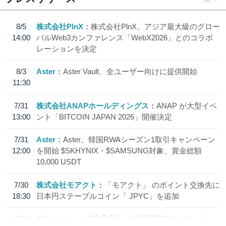
8/5
株式会社PlnX
株式会社PlnX、アジア最大級のグロー
14:00
バルWeb3カンファレンス「WebX2026」とのコラボ
レーションを決定
8/3
Aster
Aster Vault、全ユーザー向けに提供開始
11:30
7/31
株式会社ANAPホールディングス
ANAP が大型イベ
13:00
ント「BITCOIN JAPAN 2026」開催決定
7/31
Aster
Aster、韓国RWAシーズン1取引キャンペーン
12:00
を開始 $SKHYNIX・$SAMSUNG対象、賞金総額
10,000 USDT
7/30
株式会社モアクト
「モアクト」 のポイント交換先に
18:30
日本円ステーブルコイン「 JPYC」を追加
7/29
SBI VCトレード株式会社
信託型円建てステーブル