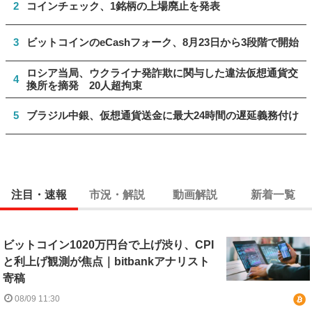
2
コインチェック、1銘柄の上場廃止を発表
3
ビットコインのeCashフォーク、8月23日から3段階で開始
ロシア当局、ウクライナ発詐欺に関与した違法仮想通貨交
4
換所を摘発 20人超拘束
5
ブラジル中銀、仮想通貨送金に最大24時間の遅延義務付け
注目・速報
市況・解説
動画解説
新着一覧
ビットコイン1020万円台で上げ渋り、CPI
と利上げ観測が焦点｜bitbankアナリスト
寄稿
08/09 11:30