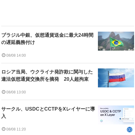
ブラジル中銀、仮想通貨送金に最大24時間
の遅延義務付け
08/08 14:00
ロシア当局、ウクライナ発詐欺に関与した
違法仮想通貨交換所を摘発 20人超拘束
08/08 13:00
サークル、USDCとCCTPをXレイヤーに導
入
08/08 11:20