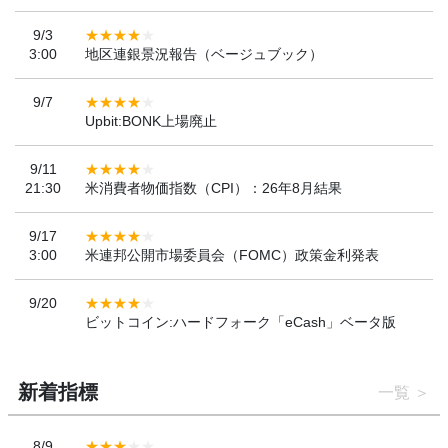
9/3
3:00
地区連銀景況報告（ベージュブック）
9/7
Upbit:BONK上場廃止
9/11
21:30
米消費者物価指数（CPI）：26年8月結果
9/17
3:00
米連邦公開市場委員会（FOMC）政策金利発表
9/20
ビットコイン:ハードフォーク「eCash」ベータ版
新着指標
一覧
8/9