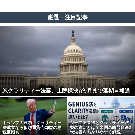
厳選・注目記事
米クラリティー法案、上院採決が9月まで延期＝報道
トランプ大統領、クラリティー
ジーニアス法とクラリティー法
法成立なら仮想通貨売却益の納
案の違いとは？米国の暗号資産2
税延期も
大法案をわかりやすく解説