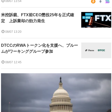
08/07 13:54
米控訴裁、FTX前CEO懲役25年を正式確
定 上訴棄却の効力発生
08/07 13:20
DTCCのRWAトークン化を支援へ、プルー
ムがワーキンググループ参加
08/07 12:45