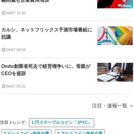
幅削減も営業費用増加
08/07 10:30
カルシ、ネットフリックス予測市場番組に
抗議
08/07 09:59
Ondo創業者死去で経営権争いに、母親が
CEOを提訴
08/07 09:32
注目・速報一覧
注目トレンド:
1.円ステーブルコイン「JPYC」
2.ビットコイン保有企業
3.アルトコイン保有企業