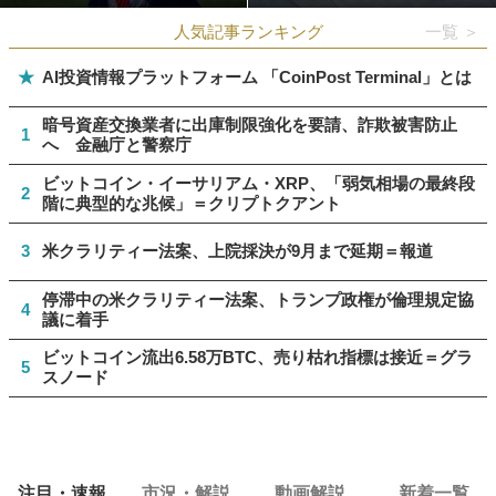
人気記事ランキング
一覧 ＞
★
AI投資情報プラットフォーム 「CoinPost Terminal」とは
暗号資産交換業者に出庫制限強化を要請、詐欺被害防止
1
へ 金融庁と警察庁
ビットコイン・イーサリアム・XRP、「弱気相場の最終段
2
階に典型的な兆候」＝クリプトクアント
3
米クラリティー法案、上院採決が9月まで延期＝報道
停滞中の米クラリティー法案、トランプ政権が倫理規定協
4
議に着手
ビットコイン流出6.58万BTC、売り枯れ指標は接近＝グラ
5
スノード
注目・速報
市況・解説
動画解説
新着一覧