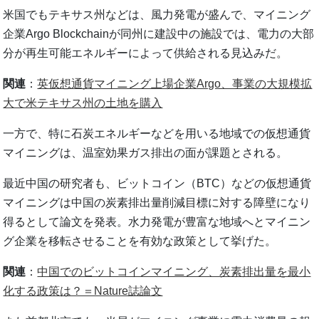
米国でもテキサス州などは、風力発電が盛んで、マイニング
企業Argo Blockchainが同州に建設中の施設では、電力の大部
分が再生可能エネルギーによって供給される見込みだ。
関連
：
英仮想通貨マイニング上場企業Argo、事業の大規模拡
大で米テキサス州の土地を購入
一方で、特に石炭エネルギーなどを用いる地域での仮想通貨
マイニングは、温室効果ガス排出の面が課題とされる。
最近中国の研究者も、ビットコイン（BTC）などの仮想通貨
マイニングは中国の炭素排出量削減目標に対する障壁になり
得るとして論文を発表。水力発電が豊富な地域へとマイニン
グ企業を移転させることを有効な政策として挙げた。
関連
：
中国でのビットコインマイニング、炭素排出量を最小
化する政策は？＝Nature誌論文