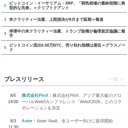
ビットコイン・イーサリアム・XRP、「弱気相場の最終段階に典
2
型的な兆候」＝クリプトクアント
3
米クラリティー法案、上院採決が9月まで延期＝報道
停滞中の米クラリティー法案、トランプ政権が倫理規定協議に着
4
手
ビットコイン流出6.58万BTC、売り枯れ指標は接近＝グラスノー
5
ド
プレスリリース
一覧
8/5
株式会社PlnX
株式会社PlnX、アジア最大級のグロ
14:00
ーバルWeb3カンファレンス「WebX2026」とのコラ
ボレーションを決定
8/3
Aster
Aster Vault、全ユーザー向けに提供開始
11:30