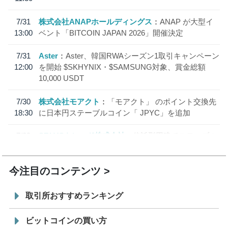
7/31
株式会社ANAPホールディングス
ANAP が大型イ
13:00
ベント「BITCOIN JAPAN 2026」開催決定
7/31
Aster
Aster、韓国RWAシーズン1取引キャンペーン
12:00
を開始 $SKHYNIX・$SAMSUNG対象、賞金総額
10,000 USDT
7/30
株式会社モアクト
「モアクト」 のポイント交換先
18:30
に日本円ステーブルコイン「 JPYC」を追加
7/29
SBI VCトレード株式会社
信託型円建てステーブル
19:30
コイン「JPYSC」徹底解説セミナーを開催
今注目のコンテンツ
取引所おすすめランキング
ビットコインの買い方