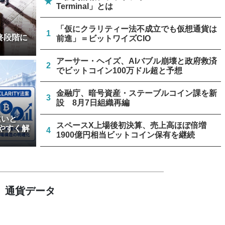
★
Terminal」とは
「仮にクラリティー法不成立でも仮想通貨は
1
終段階に
前進」＝ビットワイズCIO
アーサー・ヘイズ、AIバブル崩壊と政府救済
2
でビットコイン100万ドル超と予想
金融庁、暗号資産・ステーブルコイン課を新
3
設 8月7日組織再編
違いと
スペースX上場後初決算、売上高ほぼ倍増
やすく解
4
1900億円相当ビットコイン保有を継続
ビットコイン・イーサリアム・XRP、「弱気
5
相場の最終段階に典型的な兆候」＝クリプト
クアント
通貨データ