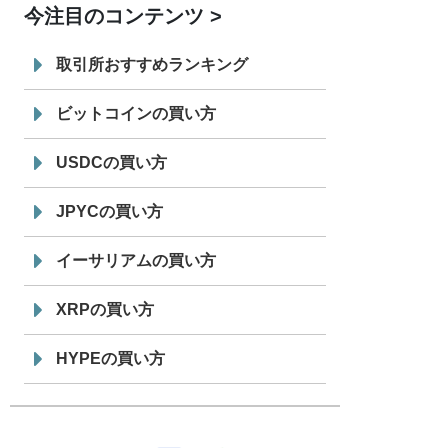
今注目のコンテンツ
7/29
SBI VCトレード株式会社
信託型円建
19:30
てステーブルコイン「JPYSC」徹底解
取引所おすすめランキング
説セミナーを開催
ビットコインの買い方
USDCの買い方
JPYCの買い方
イーサリアムの買い方
XRPの買い方
HYPEの買い方