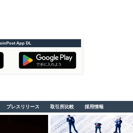
oinPost App DL
プレスリリース
取引所比較
採用情報