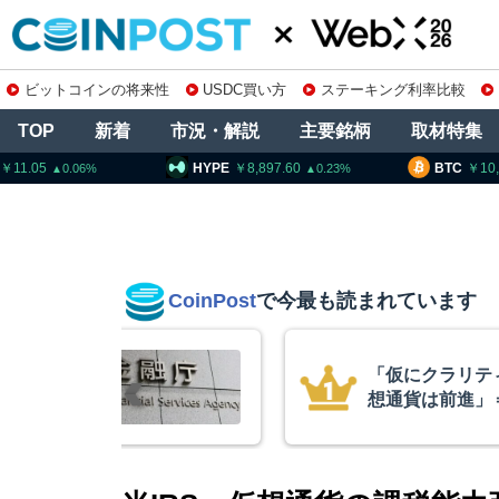
ビットコインの将来性
USDC買い方
ステーキング利率比較
TOP
新着
市況・解説
主要銘柄
取材特集
HYPE
8,897.60
BTC
10,244,532
0.23
0.92
CoinPost
で今最も読まれています
不成立でも仮
アーサー・ヘイ
ワイズCIO
政府救済でビット
超と予想