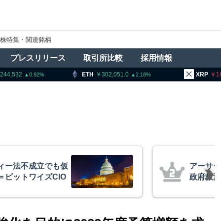
株特集・関連銘柄
プレスリリース
取引所比較
採用情報
ETH
302,051.0
XRP
165.81
2.18
1.8
ズ、AIバブル崩壊と
金融庁、
コイン100万ドル
ン課を新