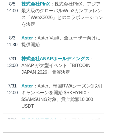
8/5
株式会社PlnX
株式会社PlnX、アジア
14:00
最大級のグローバルWeb3カンファレン
ス「WebX2026」とのコラボレーション
を決定
8/3
Aster
Aster Vault、全ユーザー向けに
11:30
提供開始
7/31
株式会社ANAPホールディングス
13:00
ANAP が大型イベント「BITCOIN
JAPAN 2026」開催決定
7/31
Aster
Aster、韓国RWAシーズン1取引
12:00
キャンペーンを開始 $SKHYNIX・
$SAMSUNG対象、賞金総額10,000
USDT
7/30
株式会社モアクト
「モアクト」 のポ
18:30
イント交換先に日本円ステーブルコイン
「 JPYC」を追加