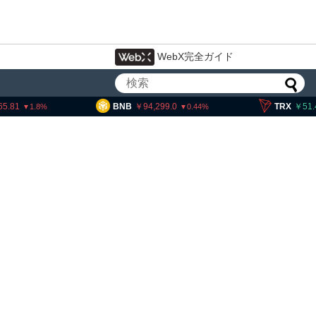
WebX完全ガイド
BNB
94,299.0
TRX
51.48
S
0.44
0.12
暗号資産・ステーブルコイ
設 8月7日組織再編