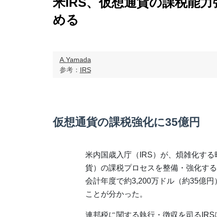
米IRS、仮想通貨の課税能力
める
A.Yamada
参考：
IRS
仮想通貨の課税強化に35億円
米内国歳入庁（IRS）が、煩雑化す
貨）の課税プロセスを整備・強化するた
会計年度で約3,200万ドル（約35億
ことが分かった。
連邦税に関する執行・徴収を司るIR