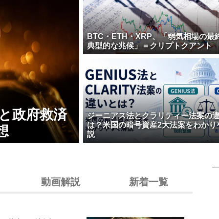
BTC・ETH・XRP、「弱気相場の最
典型的な兆候」＝クリプトクアント
壊と政府救済
ジーニアス法とクラリティー法案の
は？米国の暗号資産2大法案をわかり
想
説
動画解説
新着一覧