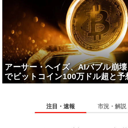
アーサー・ヘイズ、AIバブル崩
でビットコイン100万ドル超と予
注目・速報
市況・解説