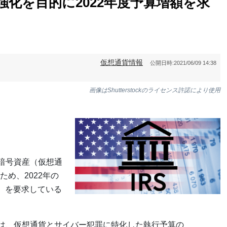
強化を目的に2022年度予算増額を求
仮想通貨情報
公開日時:
2021/06/09 14:38
画像はShutterstockのライセンス許諾により使用
る暗号資産（仮想通
め、2022年の
円）を要求している
Sは、仮想通貨とサイバー犯罪に特化した執行予算の