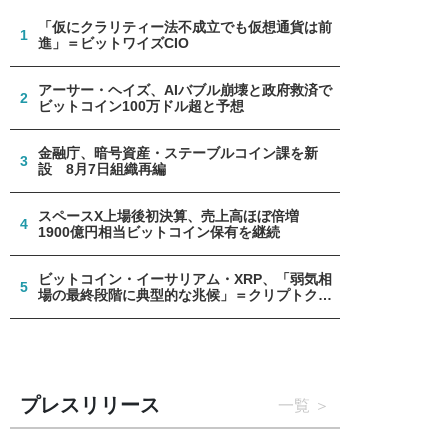
「仮にクラリティー法不成立でも仮想通貨は前
1
進」＝ビットワイズCIO
アーサー・ヘイズ、AIバブル崩壊と政府救済で
2
ビットコイン100万ドル超と予想
金融庁、暗号資産・ステーブルコイン課を新
3
設 8月7日組織再編
スペースX上場後初決算、売上高ほぼ倍増
4
1900億円相当ビットコイン保有を継続
ビットコイン・イーサリアム・XRP、「弱気相
5
場の最終段階に典型的な兆候」＝クリプトクア
ント
プレスリリース
一覧