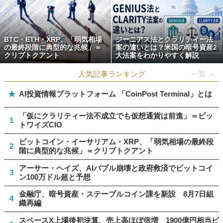
BTC・ETH・XRP、「弱気相場
ジーニアス法とクラリティー法
の最終段階に典型的な兆候」＝
案の違いとは？米国の暗号資産2
クリプトクアント
大法案をわかりやすく解説
人気記事ランキング
一覧 ＞
★
AI投資情報プラットフォーム 「CoinPost Terminal」とは
「仮にクラリティー法不成立でも仮想通貨は前進」＝ビッ
1
トワイズCIO
ビットコイン・イーサリアム・XRP、「弱気相場の最終段
2
階に典型的な兆候」＝クリプトクアント
アーサー・ヘイズ、AIバブル崩壊と政府救済でビットコイ
3
ン100万ドル超と予想
金融庁、暗号資産・ステーブルコイン課を新設 8月7日組
4
織再編
スペースX上場後初決算、売上高ほぼ倍増 1900億円相当ビ