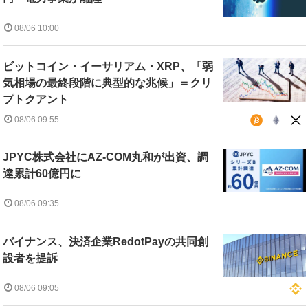
08/06 10:00
ビットコイン・イーサリアム・XRP、「弱
気相場の最終段階に典型的な兆候」＝クリ
プトクアント
08/06 09:55
JPYC株式会社にAZ-COM丸和が出資、調
達累計60億円に
08/06 09:35
バイナンス、決済企業RedotPayの共同創
設者を提訴
08/06 09:05