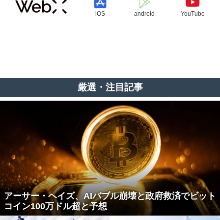
iOS
android
YouTube
厳選・注目記事
アーサー・ヘイズ、AIバブル崩壊と政府救済でビット
コイン100万ドル超と予想