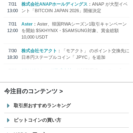
7/31
株式会社ANAPホールディングス
ANAP が大型イベ
13:00
ント「BITCOIN JAPAN 2026」開催決定
7/31
Aster
Aster、韓国RWAシーズン1取引キャンペーン
12:00
を開始 $SKHYNIX・$SAMSUNG対象、賞金総額
10,000 USDT
7/30
株式会社モアクト
「モアクト」 のポイント交換先に
18:30
日本円ステーブルコイン「 JPYC」を追加
7/29
SBI VCトレード株式会社
信託型円建てステーブル
19:30
コイン「JPYSC」徹底解説セミナーを開催
今注目のコンテンツ
取引所おすすめランキング
ビットコインの買い方