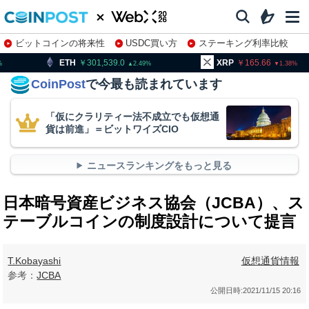
ビットコインの将来性
USDC買い方
ステーキング利率比較
株特集・関連銘柄
301,539.0
XRP
165.66
BNB
2.49
1.38
CoinPost
で今最も読まれています
「仮にクラリティー法不成立でも仮想通
貨は前進」＝ビットワイズCIO
ニュースランキングをもっと見る
日本暗号資産ビジネス協会（JCBA）、ス
テーブルコインの制度設計について提言
T.Kobayashi
仮想通貨情報
参考：
JCBA
公開日時:
2021/11/15 20:16