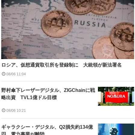
ロシア、仮想通貨取引所を登録制に 大統領が新法署名
08/06 11:04
野村傘下レーザーデジタル、ZIGChainに戦
略出資 TVL1億ドル目標
08/06 10:21
ギャラクシー・デジタル、Q2損失約134億
円 電力事業が離陸