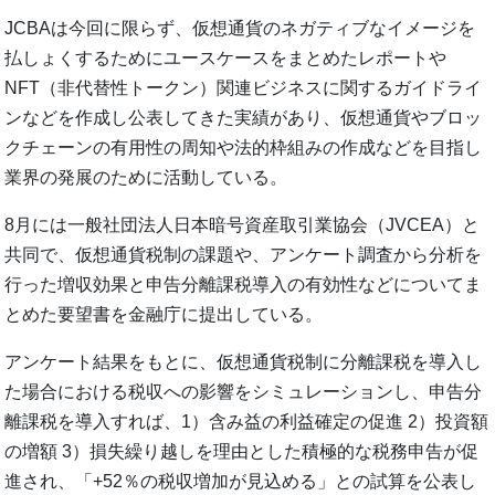
JCBAは今回に限らず、仮想通貨のネガティブなイメージを
払しょくするためにユースケースをまとめたレポートや
NFT（非代替性トークン）関連ビジネスに関するガイドライ
ンなどを作成し公表してきた実績があり、仮想通貨やブロッ
クチェーンの有用性の周知や法的枠組みの作成などを目指し
業界の発展のために活動している。
8月には一般社団法人日本暗号資産取引業協会（JVCEA）と
共同で、仮想通貨税制の課題や、アンケート調査から分析を
行った増収効果と申告分離課税導入の有効性などについてま
とめた要望書を金融庁に提出している。
アンケート結果をもとに、仮想通貨税制に分離課税を導入し
た場合における税収への影響をシミュレーションし、申告分
離課税を導入すれば、1）含み益の利益確定の促進 2）投資額
の増額 3）損失繰り越しを理由とした積極的な税務申告が促
進され、「+52％の税収増加が見込める」との試算を公表し