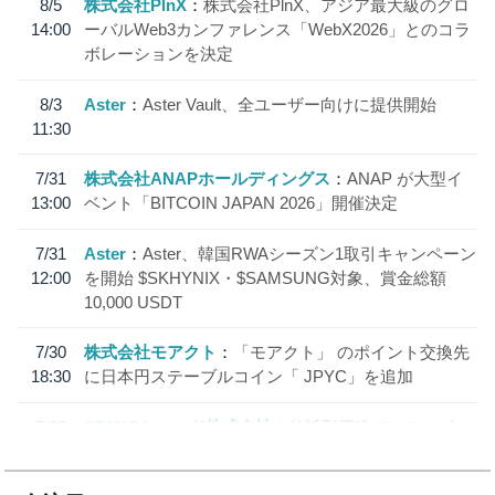
8/5
株式会社PlnX
株式会社PlnX、アジア最大級のグロ
14:00
ーバルWeb3カンファレンス「WebX2026」とのコラ
ボレーションを決定
8/3
Aster
Aster Vault、全ユーザー向けに提供開始
11:30
7/31
株式会社ANAPホールディングス
ANAP が大型イ
13:00
ベント「BITCOIN JAPAN 2026」開催決定
7/31
Aster
Aster、韓国RWAシーズン1取引キャンペーン
12:00
を開始 $SKHYNIX・$SAMSUNG対象、賞金総額
10,000 USDT
7/30
株式会社モアクト
「モアクト」 のポイント交換先
18:30
に日本円ステーブルコイン「 JPYC」を追加
7/29
SBI VCトレード株式会社
信託型円建てステーブル
19:30
コイン「JPYSC」徹底解説セミナーを開催