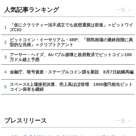
人気記事ランキング
一覧
「仮にクラリティー法不成立でも仮想通貨は前進」＝ビットワイ
1
ズCIO
ビットコイン・イーサリアム・XRP、「弱気相場の最終段階に典
2
型的な兆候」＝クリプトクアント
アーサー・ヘイズ、AIバブル崩壊と政府救済でビットコイン100
3
万ドル超と予想
4
金融庁、暗号資産・ステーブルコイン課を新設 8月7日組織再編
スペースX上場後初決算、売上高ほぼ倍増 1900億円相当ビット
5
コイン保有を継続
プレスリリース
一覧