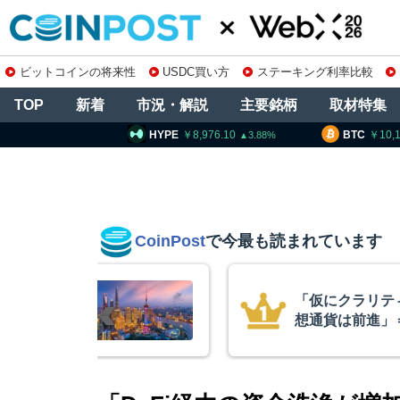
ビットコインの将来性
USDC買い方
ステーキング利率比較
TOP
新着
市況・解説
主要銘柄
取材特集
PE
8,976.10
BTC
10,191,857
ETH
3.88
1.14
CoinPost
で今最も読まれています
不成立でも仮
スペースX上場
ワイズCIO
ぼ倍増 1900
ン保有を継続