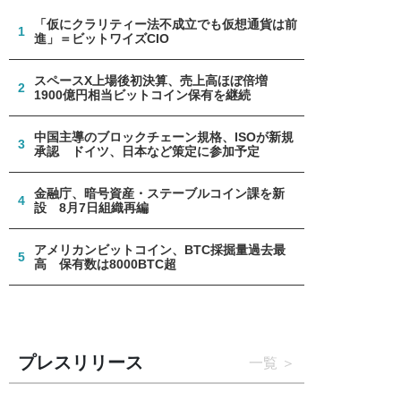
「仮にクラリティー法不成立でも仮想通貨は前
1
進」＝ビットワイズCIO
スペースX上場後初決算、売上高ほぼ倍増
2
1900億円相当ビットコイン保有を継続
中国主導のブロックチェーン規格、ISOが新規
3
承認 ドイツ、日本など策定に参加予定
金融庁、暗号資産・ステーブルコイン課を新
4
設 8月7日組織再編
アメリカンビットコイン、BTC採掘量過去最
5
高 保有数は8000BTC超
プレスリリース
一覧