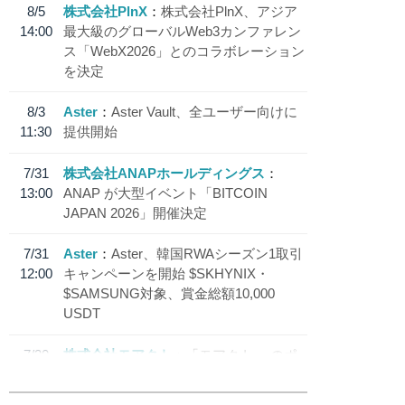
8/5
株式会社PlnX
株式会社PlnX、アジア
14:00
最大級のグローバルWeb3カンファレン
ス「WebX2026」とのコラボレーション
を決定
8/3
Aster
Aster Vault、全ユーザー向けに
11:30
提供開始
7/31
株式会社ANAPホールディングス
13:00
ANAP が大型イベント「BITCOIN
JAPAN 2026」開催決定
7/31
Aster
Aster、韓国RWAシーズン1取引
12:00
キャンペーンを開始 $SKHYNIX・
$SAMSUNG対象、賞金総額10,000
USDT
7/30
株式会社モアクト
「モアクト」 のポ
18:30
イント交換先に日本円ステーブルコイン
「 JPYC」を追加