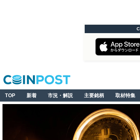
C
TOP
新着
市況・解説
主要銘柄
取材特集