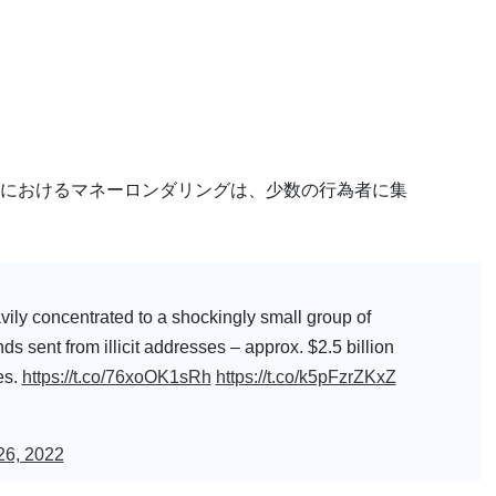
におけるマネーロンダリングは、少数の行為者に集
ily concentrated to a shockingly small group of
nds sent from illicit addresses – approx. $2.5 billion
es.
https://t.co/76xoOK1sRh
https://t.co/k5pFzrZKxZ
26, 2022