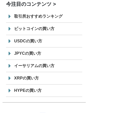
今注目のコンテンツ
7/29
SBI VCトレード株式会社
信託型円建
19:30
てステーブルコイン「JPYSC」徹底解
取引所おすすめランキング
説セミナーを開催
ビットコインの買い方
USDCの買い方
JPYCの買い方
イーサリアムの買い方
XRPの買い方
HYPEの買い方