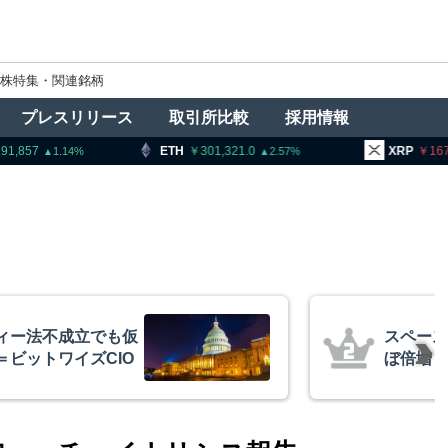
株特集・関連銘柄
プレスリリース
取引所比較
採用情報
301,321.0
XRP
167.61
BNB
2.57
0.59
後初決算、売上高ほ
中国主導
億円相当ビットコイ
ISOが
策定に参