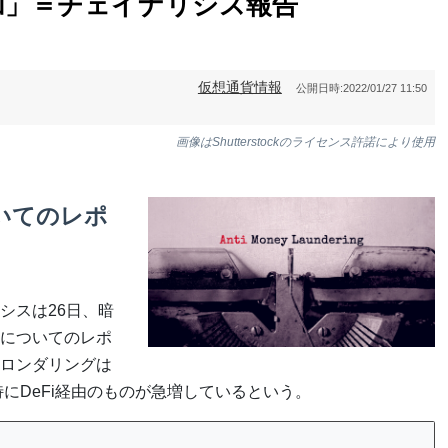
増加」＝チェイナリシス報告
仮想通貨情報
公開日時:
2022/01/27 11:50
画像はShutterstockのライセンス許諾により使用
いてのレポ
シスは26日、暗
についてのレポ
ロンダリングは
特にDeFi経由のものが急増しているという。