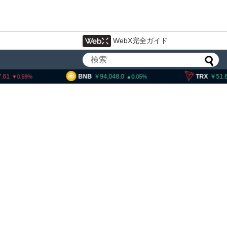
WebX完全ガイド
94,048.0
TRX
51.68
SOL
0.05
0.4
のブロックチェーン規格、
新規承認 ドイツ、日本など
加予定