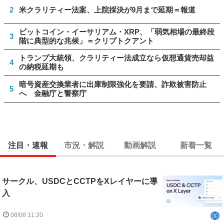
2
米クラリティー法案、上院採決が9月まで延期＝報道
ビットコイン・イーサリアム・XRP、「弱気相場の最終段
3
階に典型的な兆候」＝クリプトクアント
トランプ大統領、クラリティー法成立なら仮想通貨売却益
4
の納税延期も
暗号資産交換業者に出庫制限強化を要請、詐欺被害防止
5
へ 金融庁と警察庁
注目・速報
市況・解説
動画解説
新着一覧
サークル、USDCとCCTPをXレイヤーに導
入
08/08 11:20