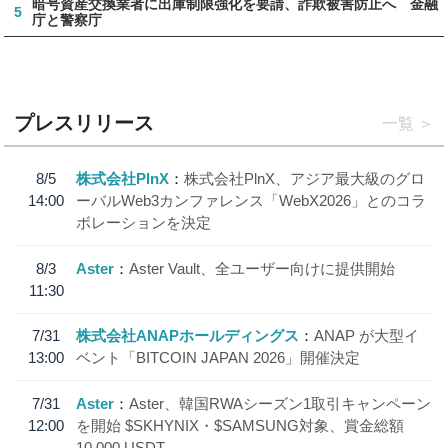
暗号資産交換業者に出庫制限強化を要請、詐欺被害防止へ 金融
5
庁と警察庁
プレスリリース
一覧
8/5
株式会社PlnX
株式会社PlnX、アジア最大級のグロ
14:00
ーバルWeb3カンファレンス「WebX2026」とのコラ
ボレーションを決定
8/3
Aster
Aster Vault、全ユーザー向けに提供開始
11:30
7/31
株式会社ANAPホールディングス
ANAP が大型イ
13:00
ベント「BITCOIN JAPAN 2026」開催決定
7/31
Aster
Aster、韓国RWAシーズン1取引キャンペーン
12:00
を開始 $SKHYNIX・$SAMSUNG対象、賞金総額
10,000 USDT