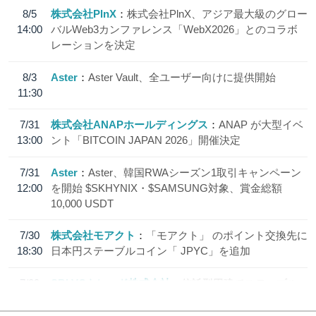
8/5
株式会社PlnX
株式会社PlnX、アジア最大級のグロー
14:00
バルWeb3カンファレンス「WebX2026」とのコラボ
レーションを決定
8/3
Aster
Aster Vault、全ユーザー向けに提供開始
11:30
7/31
株式会社ANAPホールディングス
ANAP が大型イベ
13:00
ント「BITCOIN JAPAN 2026」開催決定
7/31
Aster
Aster、韓国RWAシーズン1取引キャンペーン
12:00
を開始 $SKHYNIX・$SAMSUNG対象、賞金総額
10,000 USDT
7/30
株式会社モアクト
「モアクト」 のポイント交換先に
18:30
日本円ステーブルコイン「 JPYC」を追加
7/29
SBI VCトレード株式会社
信託型円建てステーブル
19:30
コイン「JPYSC」徹底解説セミナーを開催