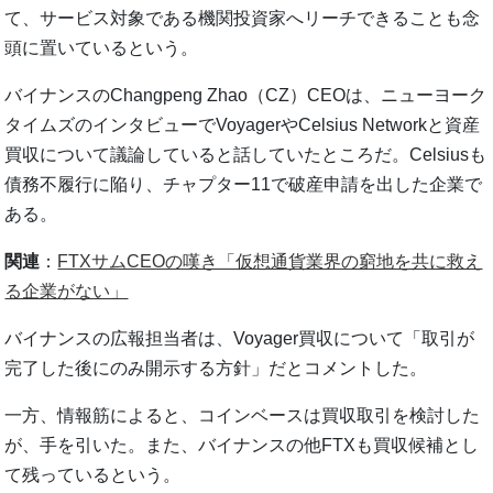
て、サービス対象である機関投資家へリーチできることも念
頭に置いているという。
バイナンスのChangpeng Zhao（CZ）CEOは、ニューヨーク
タイムズのインタビューでVoyagerやCelsius Networkと資産
買収について議論していると話していたところだ。Celsiusも
債務不履行に陥り、チャプター11で破産申請を出した企業で
ある。
関連
：
FTXサムCEOの嘆き「仮想通貨業界の窮地を共に救え
る企業がない」
バイナンスの広報担当者は、Voyager買収について「取引が
完了した後にのみ開示する方針」だとコメントした。
一方、情報筋によると、コインベースは買収取引を検討した
が、手を引いた。また、バイナンスの他FTXも買収候補とし
て残っているという。