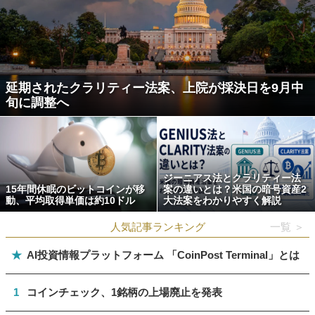
延期されたクラリティー法案、上院が採決日を9月中
旬に調整へ
ジーニアス法とクラリティー法
15年間休眠のビットコインが移
案の違いとは？米国の暗号資産2
動、平均取得単価は約10ドル
大法案をわかりやすく解説
人気記事ランキング
一覧 ＞
★
AI投資情報プラットフォーム 「CoinPost Terminal」とは
1
コインチェック、1銘柄の上場廃止を発表