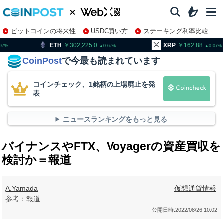
ビットコインの将来性
USDC買い方
ステーキング利率比較
株特集・関連銘柄
302,225.0
XRP
162.88
BNB
0.67
0.07
CoinPost
で今最も読まれています
コインチェック、1銘柄の上場廃止を発
表
ニュースランキングをもっと見る
バイナンスやFTX、Voyagerの資産買収を
検討か＝報道
A.Yamada
仮想通貨情報
参考：
報道
公開日時:
2022/08/26 10:02