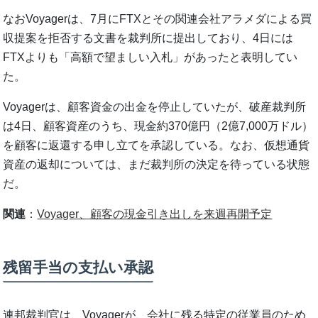
なおVoyagerは、7月にFTXとその関連会社アラメダによる買
収提案を拒否する文書を裁判所に提出しており、4日には
FTXよりも「高額で望ましい入札」があったと表明してい
た。
Voyagerは、顧客資金の出金を停止していたが、破産裁判所
は4日、顧客資産のうち、現金約370億円（2億7,000万ドル）
を顧客に返還する申し立てを承認している。なお、仮想通貨
資産の返却については、まだ裁判所の決定を待っている状態
だ。
関連
：
Voyager、顧客の現金引き出しを来週再開予定
残留手当の支払い承認
連邦裁判官は、Voyagerが、会社に残る特定の従業員のため