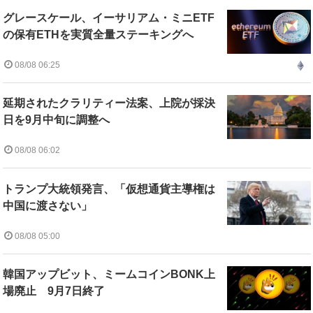
グレースケール、イーサリアム・ミニETF
の保有ETHを実質全量ステーキングへ
08/08 06:25
延期されたクラリティー法案、上院が採決
日を9月中旬に調整へ
08/08 06:02
トランプ大統領発言、「仮想通貨主導権は
中国に渡さない」
08/08 05:00
韓国アップビット、ミームコインBONK上
場廃止 9月7日終了