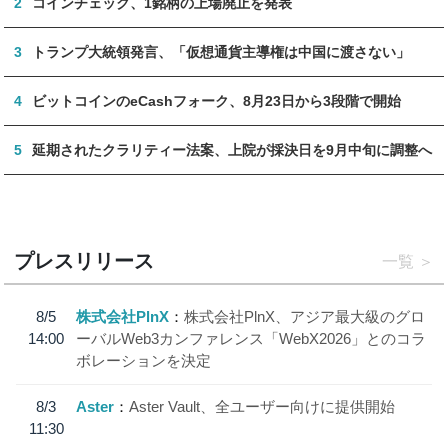
2
コインチェック、1銘柄の上場廃止を発表
3
トランプ大統領発言、「仮想通貨主導権は中国に渡さない」
4
ビットコインのeCashフォーク、8月23日から3段階で開始
5
延期されたクラリティー法案、上院が採決日を9月中旬に調整へ
プレスリリース
一覧
8/5
株式会社PlnX
株式会社PlnX、アジア最大級のグロ
14:00
ーバルWeb3カンファレンス「WebX2026」とのコラ
ボレーションを決定
8/3
Aster
Aster Vault、全ユーザー向けに提供開始
11:30