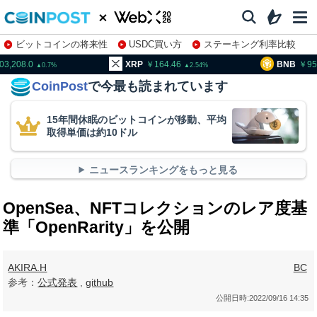
ビットコインの将来性
USDC買い方
ステーキング利率比較
株特集・関連銘柄
03,208.0
XRP
164.46
BNB
95
0.7
2.54
CoinPost
で今最も読まれています
15年間休眠のビットコインが移動、平均
取得単価は約10ドル
ニュースランキングをもっと見る
OpenSea、NFTコレクションのレア度基
準「OpenRarity」を公開
AKIRA.H
BC
参考：
公式発表
,
github
公開日時:
2022/09/16 14:35