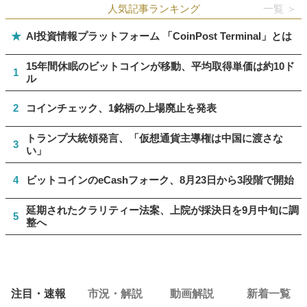
人気記事ランキング
一覧 ＞
★
AI投資情報プラットフォーム 「CoinPost Terminal」とは
15年間休眠のビットコインが移動、平均取得単価は約10ド
1
ル
2
コインチェック、1銘柄の上場廃止を発表
トランプ大統領発言、「仮想通貨主導権は中国に渡さな
3
い」
4
ビットコインのeCashフォーク、8月23日から3段階で開始
延期されたクラリティー法案、上院が採決日を9月中旬に調
5
整へ
注目・速報
市況・解説
動画解説
新着一覧