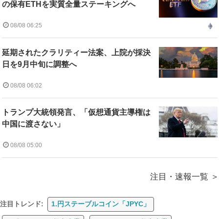
の保有ETHを実質全量ステーキングへ
08/08 06:25
延期されたクラリティー法案、上院が採決
日を9月中旬に調整へ
08/08 06:02
トランプ大統領発言、「仮想通貨主導権は
中国に渡さない」
08/08 05:00
注目・速報一覧
注目トレンド:
1.円ステーブルコイン「JPYC」