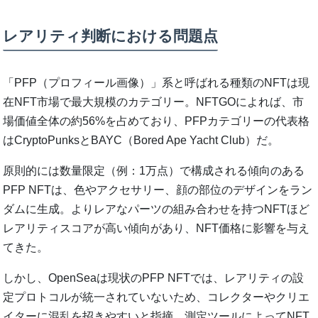
レアリティ判断における問題点
「PFP（プロフィール画像）」系と呼ばれる種類のNFTは現
在NFT市場で最大規模のカテゴリー。NFTGOによれば、市
場価値全体の約56%を占めており、PFPカテゴリーの代表格
はCryptoPunksとBAYC（Bored Ape Yacht Club）だ。
原則的には数量限定（例：1万点）で構成される傾向のある
PFP NFTは、色やアクセサリー、顔の部位のデザインをラン
ダムに生成。よりレアなパーツの組み合わせを持つNFTほど
レアリティスコアが高い傾向があり、NFT価格に影響を与え
てきた。
しかし、OpenSeaは現状のPFP NFTでは、レアリティの設
定プロトコルが統一されていないため、コレクターやクリエ
イターに混乱を招きやすいと指摘。測定ツールによってNFT