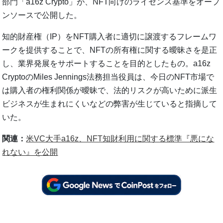
部門「a16z Crypto」が、NFT向けのライセンス基準をオープ
ンソースで公開した。
知的財産権（IP）をNFT購入者に適切に譲渡するフレームワ
ークを提供することで、NFTの所有権に関する曖昧さを是正
し、業界発展をサポートすることを目的としたもの。a16z
CryptoのMiles Jennings法務担当役員は、今日のNFT市場で
は購入者の権利関係が曖昧で、法的リスクが高いために派生
ビジネスが生まれにくいなどの弊害が生じていると指摘して
いた。
関連：
米VC大手a16z、NFT知財利用に関する標準『悪にな
れない』を公開