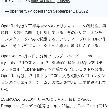
this all matters.
https://t.co/1d2j2Jds5B
— openrarity (@openrarity)
September 14, 2022
OpenRarityはNFT業界全体のレアリティスコアの透明性、再
現性、客観性の向上を目指している。そのために、オンチェ
ーンメタデータのみで確定するレアリティ・プロトコルの作
成と、そのNFTプロジェクトへの導入に取り組んでいる。
OpenSeaは8月27日、分析ツールプロバイダーCurio、
icy.tools、PROOFと共同で、数学的に検証可能なレアリティ
プロトコル「OpenRarity」を作成するプロジェクトを公表。
OpenRarityは、取引量トップ100に入る複数のNFTコレクシ
ョンのクリエイターチームとの検証を重ねた上で構築されて
いる。
15日のOpenSeaのリリースによると、最初にPudgy
Penguins（OpenSea通算セールス23位）、Cool Cats（同13