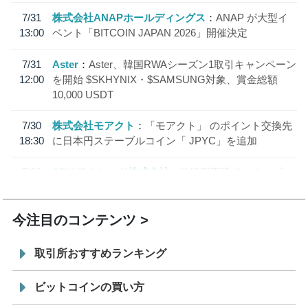
7/31
株式会社ANAPホールディングス
ANAP が大型イ
13:00
ベント「BITCOIN JAPAN 2026」開催決定
7/31
Aster
Aster、韓国RWAシーズン1取引キャンペーン
12:00
を開始 $SKHYNIX・$SAMSUNG対象、賞金総額
10,000 USDT
7/30
株式会社モアクト
「モアクト」 のポイント交換先
18:30
に日本円ステーブルコイン「 JPYC」を追加
7/29
SBI VCトレード株式会社
信託型円建てステーブル
19:30
コイン「JPYSC」徹底解説セミナーを開催
今注目のコンテンツ
取引所おすすめランキング
ビットコインの買い方