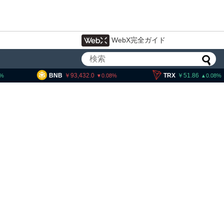
WebX完全ガイド
93,432.0
TRX
51.86
SOL
11
0.08
0.08
イン・イーサリアム・
「弱気相場の最終段階に典型
」＝クリプトクアント