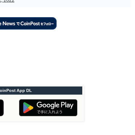
, 2022
oinPost App DL