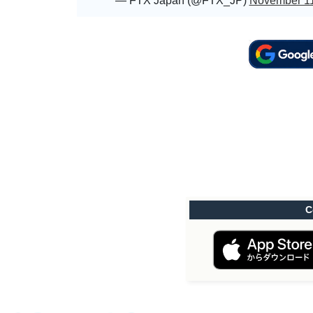
— FTX Japan (@FTX_JP)
November 11
C