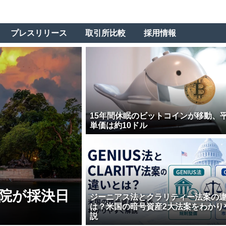
プレスリリース
取引所比較
採用情報
15年間休眠のビットコインが移動、
単価は約10ドル
院が採決日
ジーニアス法とクラリティー法案の
は？米国の暗号資産2大法案をわかり
説