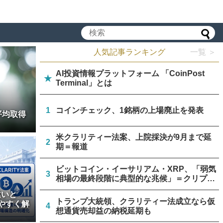
人気記事ランキング
一覧 ＞
AI投資情報プラットフォーム 「CoinPost
★
Terminal」とは
1
コインチェック、1銘柄の上場廃止を発表
平均取得
米クラリティー法案、上院採決が9月まで延
2
期＝報道
ビットコイン・イーサリアム・XRP、「弱気
3
相場の最終段階に典型的な兆候」＝クリプト
クアント
違いと
トランプ大統領、クラリティー法成立なら仮
やすく解
4
想通貨売却益の納税延期も