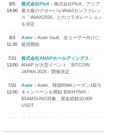
8/5
株式会社PlnX
株式会社PlnX、アジア
14:00
最大級のグローバルWeb3カンファレン
ス「WebX2026」とのコラボレーション
を決定
8/3
Aster
Aster Vault、全ユーザー向けに
11:30
提供開始
7/31
株式会社ANAPホールディングス
13:00
ANAP が大型イベント「BITCOIN
JAPAN 2026」開催決定
7/31
Aster
Aster、韓国RWAシーズン1取引
12:00
キャンペーンを開始 $SKHYNIX・
$SAMSUNG対象、賞金総額10,000
USDT
7/30
株式会社モアクト
「モアクト」 のポ
18:30
イント交換先に日本円ステーブルコイン
「 JPYC」を追加