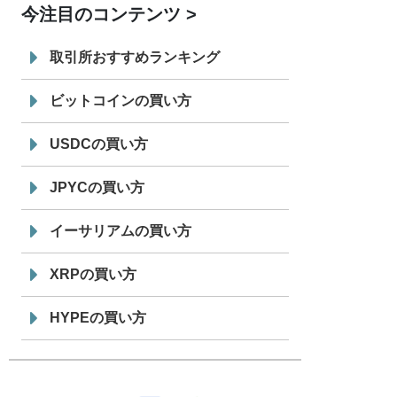
今注目のコンテンツ
7/29
SBI VCトレード株式会社
信託型円建
19:30
てステーブルコイン「JPYSC」徹底解
取引所おすすめランキング
説セミナーを開催
ビットコインの買い方
USDCの買い方
JPYCの買い方
イーサリアムの買い方
XRPの買い方
HYPEの買い方