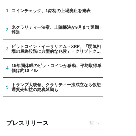
1
コインチェック、1銘柄の上場廃止を発表
米クラリティー法案、上院採決が9月まで延期＝
2
報道
ビットコイン・イーサリアム・XRP、「弱気相
3
場の最終段階に典型的な兆候」＝クリプトクア
ント
15年間休眠のビットコインが移動、平均取得単
4
価は約10ドル
トランプ大統領、クラリティー法成立なら仮想
5
通貨売却益の納税延期も
プレスリリース
一覧