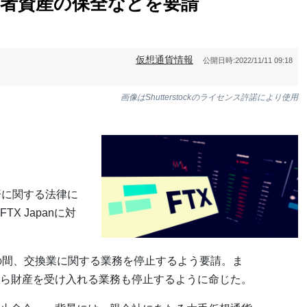
利用者資産の保全などを要請
仮想通貨情報
公開日時:
2022/11/11 09:18
画像はShutterstockのライセンス許諾により使用
済に関する法律に
X Japanに対
までの間、交換業に関する業務を停止するよう要請。ま
ら財産を受け入れる業務も停止するように命じた。