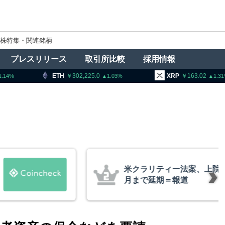
株特集・関連銘柄
プレスリリース
取引所比較
採用情報
302,225.0
XRP
163.02
BNB
1.03
1.31
法案、上院採決が9
ビットコ
道
XRP、
的な兆候