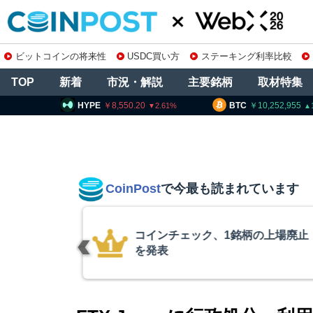
ビットコインの将来性
USDC買い方
ステーキング利率比較
TOP
新着
市況・解説
主要銘柄
取材特集
8,550.20
BTC
10,252,955
ETH
2.61
1.14
CoinPost
で今最も読まれています
の上場廃止
米クラリティー
月まで延期＝報