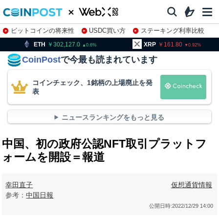
ビットコインの将来性
USDC買い方
ステーキング利率比較
株特集・関連銘柄
302,127.0
XRP
161.80
BNB
0.6
0.92
CoinPost
で今最も読まれています
コインチェック、1銘柄の上場廃止を発
表
ニュースランキングをもっと見る
中国、初の政府公認NFT取引プラットフ
ォームを開設＝報道
幸田直子
仮想通貨情報
参考：
中国日報
公開日時:
2022/12/29 14:00