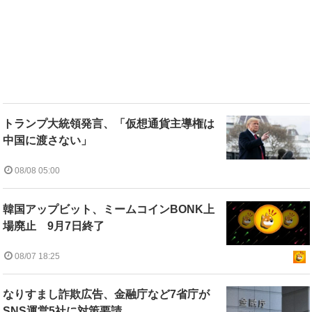
トランプ大統領発言、「仮想通貨主導権は
中国に渡さない」
08/08 05:00
韓国アップビット、ミームコインBONK上
場廃止 9月7日終了
08/07 18:25
なりすまし詐欺広告、金融庁など7省庁が
SNS運営5社に対策要請