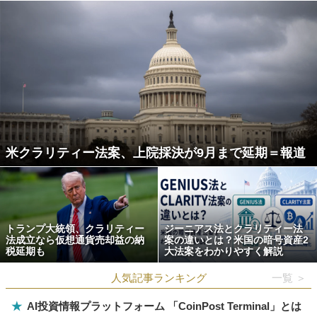
米クラリティー法案、上院採決が9月まで延期＝報道
トランプ大統領、クラリティー
ジーニアス法とクラリティー法
法成立なら仮想通貨売却益の納
案の違いとは？米国の暗号資産2
税延期も
大法案をわかりやすく解説
人気記事ランキング
一覧 ＞
★
AI投資情報プラットフォーム 「CoinPost Terminal」とは