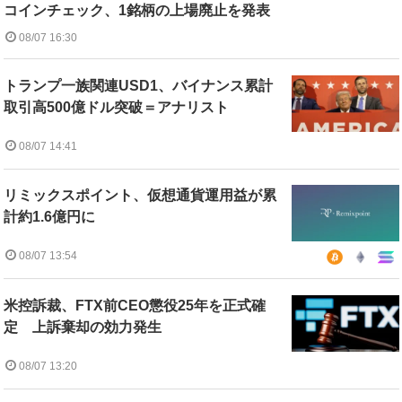
コインチェック、1銘柄の上場廃止を発表
08/07 16:30
トランプ一族関連USD1、バイナンス累計
取引高500億ドル突破＝アナリスト
08/07 14:41
リミックスポイント、仮想通貨運用益が累
計約1.6億円に
08/07 13:54
米控訴裁、FTX前CEO懲役25年を正式確
定 上訴棄却の効力発生
08/07 13:20