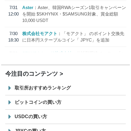
7/31
Aster
Aster、韓国RWAシーズン1取引キャンペーン
12:00
を開始 $SKHYNIX・$SAMSUNG対象、賞金総額
10,000 USDT
7/30
株式会社モアクト
「モアクト」 のポイント交換先
18:30
に日本円ステーブルコイン「 JPYC」を追加
7/29
SBI VCトレード株式会社
信託型円建てステーブル
19:30
コイン「JPYSC」徹底解説セミナーを開催
今注目のコンテンツ
取引所おすすめランキング
ビットコインの買い方
USDCの買い方
JPYCの買い方