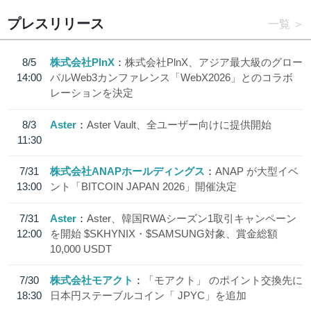
プレスリリース
一覧
8/5
株式会社PlnX
株式会社PlnX、アジア最大級のグロー
14:00
バルWeb3カンファレンス「WebX2026」とのコラボ
レーションを決定
8/3
Aster
Aster Vault、全ユーザー向けに提供開始
11:30
7/31
株式会社ANAPホールディングス
ANAP が大型イベ
13:00
ント「BITCOIN JAPAN 2026」開催決定
7/31
Aster
Aster、韓国RWAシーズン1取引キャンペーン
12:00
を開始 $SKHYNIX・$SAMSUNG対象、賞金総額
10,000 USDT
7/30
株式会社モアクト
「モアクト」 のポイント交換先に
18:30
日本円ステーブルコイン「 JPYC」を追加