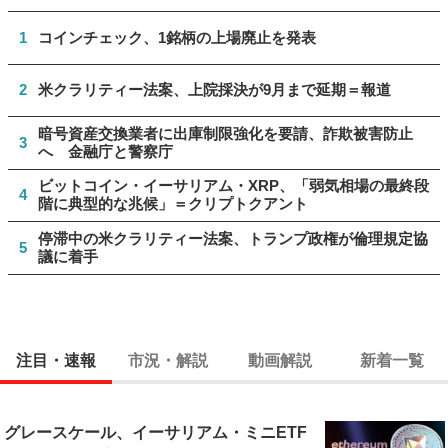
1
コインチェック、1銘柄の上場廃止を発表
2
米クラリティー法案、上院採決が9月まで延期＝報道
暗号資産交換業者に出庫制限強化を要請、詐欺被害防止
3
へ 金融庁と警察庁
ビットコイン・イーサリアム・XRP、「弱気相場の最終段
4
階に典型的な兆候」＝クリプトクアント
停滞中の米クラリティー法案、トランプ政権が倫理規定協
5
議に着手
注目・速報
市況・解説
動画解説
新着一覧
グレースケール、イーサリアム・ミニETF