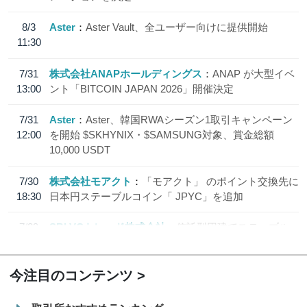
8/3
Aster
Aster Vault、全ユーザー向けに提供開始
11:30
7/31
株式会社ANAPホールディングス
ANAP が大型イベ
13:00
ント「BITCOIN JAPAN 2026」開催決定
7/31
Aster
Aster、韓国RWAシーズン1取引キャンペーン
12:00
を開始 $SKHYNIX・$SAMSUNG対象、賞金総額
10,000 USDT
7/30
株式会社モアクト
「モアクト」 のポイント交換先に
18:30
日本円ステーブルコイン「 JPYC」を追加
7/29
SBI VCトレード株式会社
信託型円建てステーブル
19:30
コイン「JPYSC」徹底解説セミナーを開催
今注目のコンテンツ