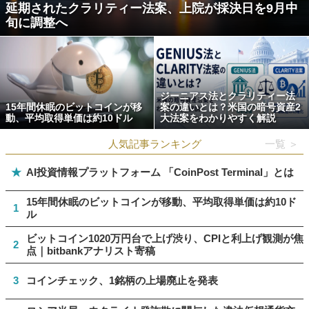
延期されたクラリティー法案、上院が採決日を9月中
旬に調整へ
ジーニアス法とクラリティー法
15年間休眠のビットコインが移
案の違いとは？米国の暗号資産2
動、平均取得単価は約10ドル
大法案をわかりやすく解説
人気記事ランキング
一覧 ＞
★
AI投資情報プラットフォーム 「CoinPost Terminal」とは
15年間休眠のビットコインが移動、平均取得単価は約10ド
1
ル
ビットコイン1020万円台で上げ渋り、CPIと利上げ観測が焦
2
点｜bitbankアナリスト寄稿
3
コインチェック、1銘柄の上場廃止を発表