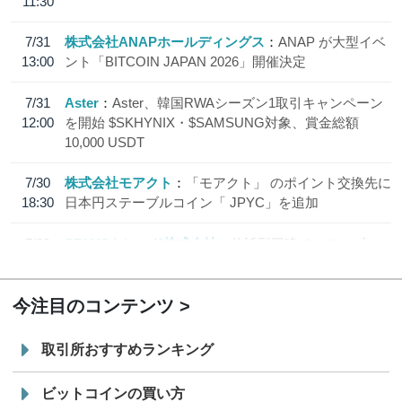
11:30
7/31
株式会社ANAPホールディングス
ANAP が大型イベ
13:00
ント「BITCOIN JAPAN 2026」開催決定
7/31
Aster
Aster、韓国RWAシーズン1取引キャンペーン
12:00
を開始 $SKHYNIX・$SAMSUNG対象、賞金総額
10,000 USDT
7/30
株式会社モアクト
「モアクト」 のポイント交換先に
18:30
日本円ステーブルコイン「 JPYC」を追加
7/29
SBI VCトレード株式会社
信託型円建てステーブル
19:30
コイン「JPYSC」徹底解説セミナーを開催
今注目のコンテンツ
取引所おすすめランキング
ビットコインの買い方