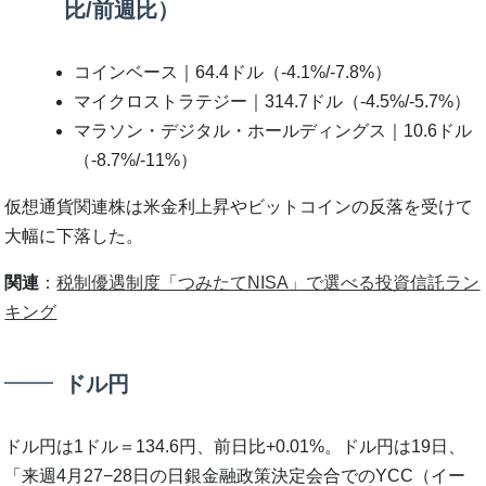
比/前週比）
コインベース｜64.4ドル（-4.1%/-7.8%）
マイクロストラテジー｜314.7ドル（-4.5%/-5.7%）
マラソン・デジタル・ホールディングス｜10.6ドル
（-8.7%/-11%）
仮想通貨関連株は米金利上昇やビットコインの反落を受けて
大幅に下落した。
関連
：
税制優遇制度「つみたてNISA」で選べる投資信託ラン
キング
ドル円
ドル円は1ドル＝134.6円、前日比+0.01%。ドル円は19日、
「来週4月27−28日の日銀金融政策決定会合でのYCC（イー