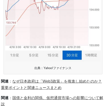
出典：Yahoo!ファイナンス
関連
：
なぜ日本政府は「Web3政策」を推進し始めたのか？
重要ポイントと関連ニュースまとめ
関連
：
国債と金利の関係、仮想通貨市場への影響について解
説