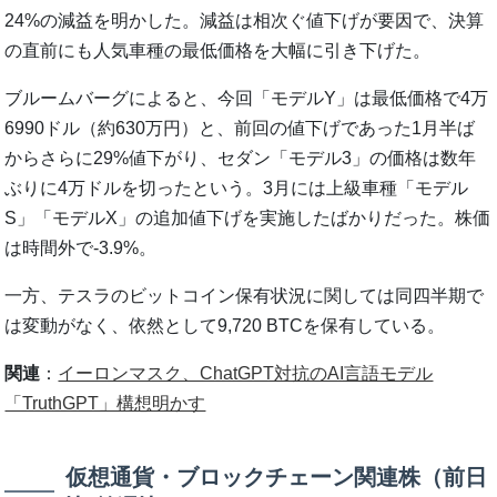
24%の減益を明かした。減益は相次ぐ値下げが要因で、決算
の直前にも人気車種の最低価格を大幅に引き下げた。
ブルームバーグによると、今回「モデルY」は最低価格で4万
6990ドル（約630万円）と、前回の値下げであった1月半ば
からさらに29%値下がり、セダン「モデル3」の価格は数年
ぶりに4万ドルを切ったという。3月には上級車種「モデル
S」「モデルX」の追加値下げを実施したばかりだった。株価
は時間外で-3.9%。
一方、テスラのビットコイン保有状況に関しては同四半期で
は変動がなく、依然として9,720 BTCを保有している。
関連
：
イーロンマスク、ChatGPT対抗のAI言語モデル
「TruthGPT」構想明かす
仮想通貨・ブロックチェーン関連株（前日