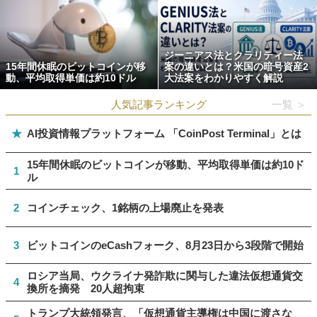
ジーニアス法とクラリティー法
15年間休眠のビットコインが移
案の違いとは？米国の暗号資産2
動、平均取得単価は約10ドル
大法案をわかりやすく解説
人気記事ランキング
一覧 ＞
★
AI投資情報プラットフォーム 「CoinPost Terminal」とは
15年間休眠のビットコインが移動、平均取得単価は約10ド
1
ル
2
コインチェック、1銘柄の上場廃止を発表
3
ビットコインのeCashフォーク、8月23日から3段階で開始
ロシア当局、ウクライナ発詐欺に関与した違法仮想通貨交
4
換所を摘発 20人超拘束
トランプ大統領発言、「仮想通貨主導権は中国に渡さな