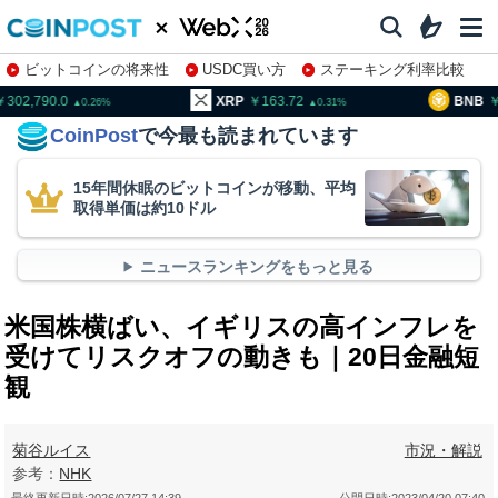
ビットコインの将来性
USDC買い方
ステーキング利率比較
株特集・関連銘柄
02,790.0
XRP
163.72
BNB
95
0.26
0.31
CoinPost
で今最も読まれています
15年間休眠のビットコインが移動、平均
取得単価は約10ドル
ニュースランキングをもっと見る
米国株横ばい、イギリスの高インフレを
受けてリスクオフの動きも｜20日金融短
観
菊谷ルイス
市況・解説
参考：
NHK
最終更新日時:
2026/07/27 14:39
公開日時:
2023/04/20 07:40