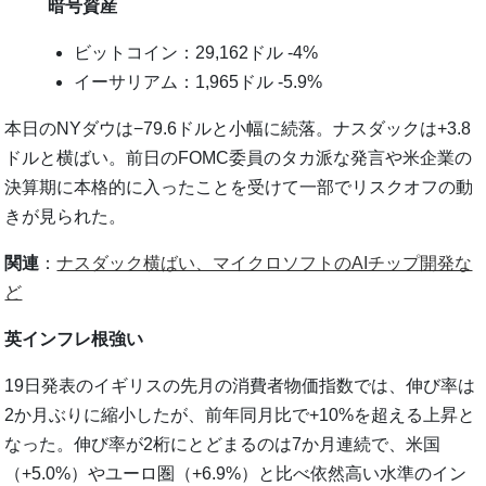
暗号資産
ビットコイン：29,162ドル -4%
イーサリアム：1,965ドル -5.9%
本日のNYダウは−79.6ドルと小幅に続落。ナスダックは+3.8
ドルと横ばい。前日のFOMC委員のタカ派な発言や米企業の
決算期に本格的に入ったことを受けて一部でリスクオフの動
きが見られた。
関連
：
ナスダック横ばい、マイクロソフトのAIチップ開発な
ど
英インフレ根強い
19日発表のイギリスの先月の消費者物価指数では、伸び率は
2か月ぶりに縮小したが、前年同月比で+10%を超える上昇と
なった。伸び率が2桁にとどまるのは7か月連続で、米国
（+5.0%）やユーロ圏（+6.9%）と比べ依然高い水準のイン