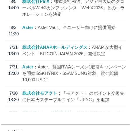
8/5
株式会社PlnX
株式会社PlnX、アジア最大級のグロ
14:00
ーバルWeb3カンファレンス「WebX2026」とのコラ
ボレーションを決定
8/3
Aster
Aster Vault、全ユーザー向けに提供開始
11:30
7/31
株式会社ANAPホールディングス
ANAP が大型イ
13:00
ベント「BITCOIN JAPAN 2026」開催決定
7/31
Aster
Aster、韓国RWAシーズン1取引キャンペーン
12:00
を開始 $SKHYNIX・$SAMSUNG対象、賞金総額
10,000 USDT
7/30
株式会社モアクト
「モアクト」 のポイント交換先
18:30
に日本円ステーブルコイン「 JPYC」を追加
7/29
SBI VCトレード株式会社
信託型円建てステーブル
19:30
コイン「JPYSC」徹底解説セミナーを開催