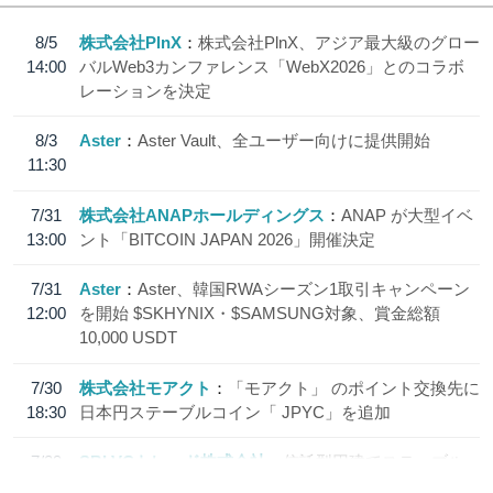
8/5
株式会社PlnX
株式会社PlnX、アジア最大級のグロー
14:00
バルWeb3カンファレンス「WebX2026」とのコラボ
レーションを決定
8/3
Aster
Aster Vault、全ユーザー向けに提供開始
11:30
7/31
株式会社ANAPホールディングス
ANAP が大型イベ
13:00
ント「BITCOIN JAPAN 2026」開催決定
7/31
Aster
Aster、韓国RWAシーズン1取引キャンペーン
12:00
を開始 $SKHYNIX・$SAMSUNG対象、賞金総額
10,000 USDT
7/30
株式会社モアクト
「モアクト」 のポイント交換先に
18:30
日本円ステーブルコイン「 JPYC」を追加
7/29
SBI VCトレード株式会社
信託型円建てステーブル
19:30
コイン「JPYSC」徹底解説セミナーを開催