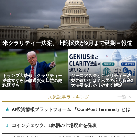
米クラリティー法案、上院採決が9月まで延期＝報道
トランプ大統領、クラリティー
ジーニアス法とクラリティー法
法成立なら仮想通貨売却益の納
案の違いとは？米国の暗号資産2
税延期も
大法案をわかりやすく解説
人気記事ランキング
一覧 ＞
★
AI投資情報プラットフォーム 「CoinPost Terminal」とは
1
コインチェック、1銘柄の上場廃止を発表