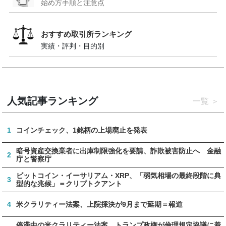
始め方手順と注意点
おすすめ取引所ランキング
実績・評判・目的別
人気記事ランキング
一覧
1
コインチェック、1銘柄の上場廃止を発表
暗号資産交換業者に出庫制限強化を要請、詐欺被害防止へ 金融
2
庁と警察庁
ビットコイン・イーサリアム・XRP、「弱気相場の最終段階に典
3
型的な兆候」＝クリプトクアント
4
米クラリティー法案、上院採決が9月まで延期＝報道
停滞中の米クラリティー法案、トランプ政権が倫理規定協議に着