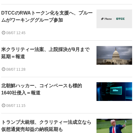
DTCCのRWAトークン化を支援へ、プルー
ムがワーキンググループ参加
08/07 12:45
米クラリティー法案、上院採決が9月まで
延期＝報道
08/07 11:28
北朝鮮ハッカー、コインベースも標的
1640社侵入＝報道
08/07 11:15
トランプ大統領、クラリティー法成立なら
仮想通貨売却益の納税延期も