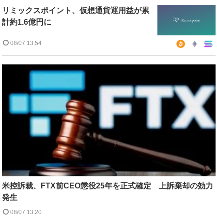
リミックスポイント、仮想通貨運用益が累
計約1.6億円に
08/07 13:54
米控訴裁、FTX前CEO懲役25年を正式確定 上訴棄却の効力
発生
08/07 13:20