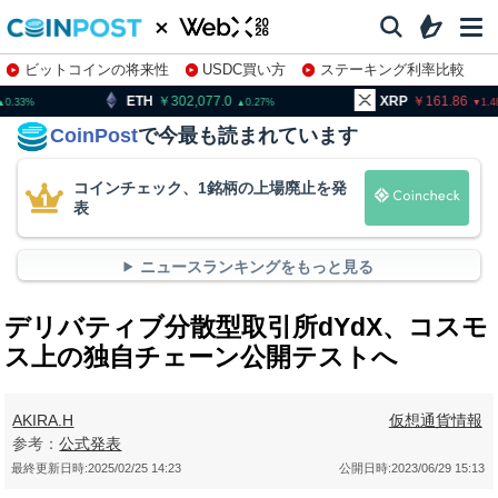
ビットコインの将来性
USDC買い方
ステーキング利率比較
株特集・関連銘柄
302,077.0
XRP
161.86
BNB
0.27
1.48
CoinPost
で今最も読まれています
コインチェック、1銘柄の上場廃止を発
表
ニュースランキングをもっと見る
デリバティブ分散型取引所dYdX、コスモ
ス上の独自チェーン公開テストへ
AKIRA.H
仮想通貨情報
参考：
公式発表
最終更新日時:
2025/02/25 14:23
公開日時:
2023/06/29 15:13