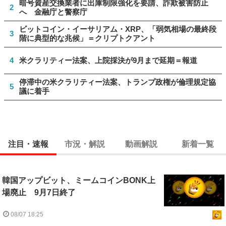
暗号資産交換業者に出庫制限強化を要請、詐欺被害防止
2
へ 金融庁と警察庁
ビットコイン・イーサリアム・XRP、「弱気相場の最終段
3
階に典型的な兆候」＝クリプトクアント
4
米クラリティー法案、上院採決が9月まで延期＝報道
停滞中の米クラリティー法案、トランプ政権が倫理規定協
5
議に着手
注目・速報
市況・解説
動画解説
新着一覧
韓国アップビット、ミームコインBONK上
場廃止 9月7日終了
08/07 18:25