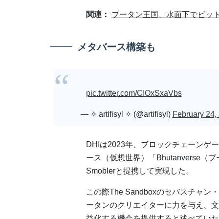
関連：
ブータン王国、水面下でビッ
メタバース構築も
pic.twitter.com/CIOxSxaVbs
— ✧ artifisyl ✧ (@artifisyl)
February 24,
DHIは2023年、ブロックチェーンゲー
ース（仮想世界）「Bhutanvers
Smoblerと提携して実現した。
この際The Sandboxのセバスチ
ータンのクリエイターに力を与え、文
益化する機会を提供すると述べていた