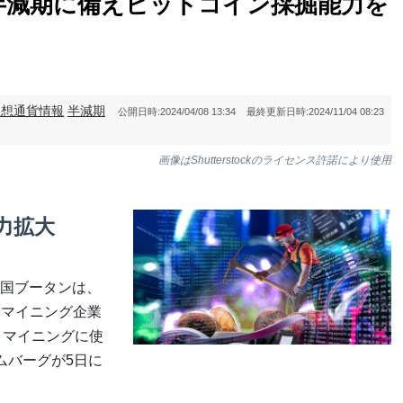
半減期に備えビットコイン採掘能力を
仮想通貨情報
半減期
公開日時:
2024/04/08 13:34
最終更新日時:
2024/11/04 08:23
画像はShutterstockのライセンス許諾により使用
力拡大
国ブータンは、
）マイニング企業
て、マイニングに使
ムバーグが5日に