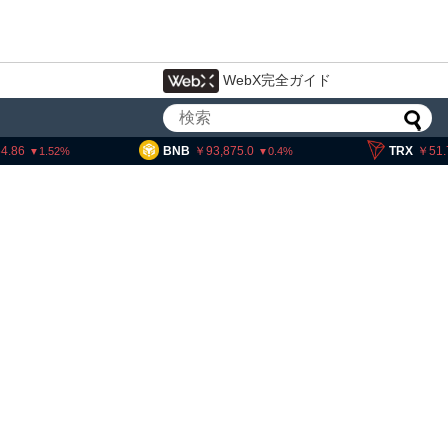
WebX完全ガイド
BNB
93,875.0
TRX
51.75
0.4
0.08
・ヘイズ、AIバブル崩壊と
でビットコイン100万ドル