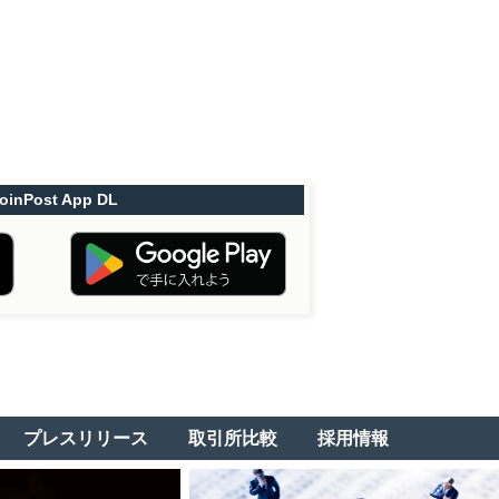
oinPost App DL
プレスリリース
取引所比較
採用情報