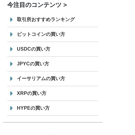
今注目のコンテンツ
7/29
SBI VCトレード株式会社
信託型円建
19:30
てステーブルコイン「JPYSC」徹底解
取引所おすすめランキング
説セミナーを開催
ビットコインの買い方
USDCの買い方
JPYCの買い方
イーサリアムの買い方
XRPの買い方
HYPEの買い方