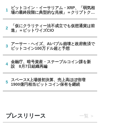
ビットコイン・イーサリアム・XRP、「弱気相
1
場の最終段階に典型的な兆候」＝クリプトクア
ント
「仮にクラリティー法不成立でも仮想通貨は前
2
進」＝ビットワイズCIO
アーサー・ヘイズ、AIバブル崩壊と政府救済で
3
ビットコイン100万ドル超と予想
金融庁、暗号資産・ステーブルコイン課を新
4
設 8月7日組織再編
スペースX上場後初決算、売上高ほぼ倍増
5
1900億円相当ビットコイン保有を継続
プレスリリース
一覧