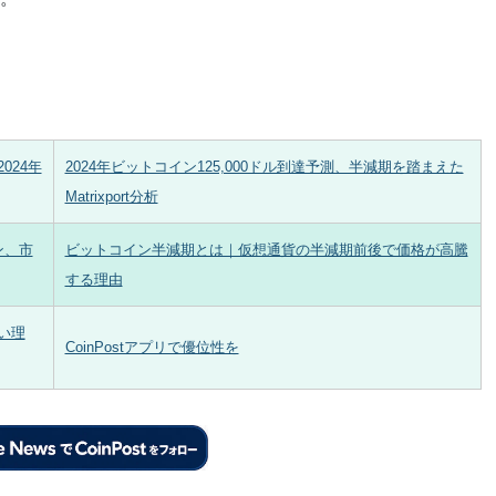
024年
2024年ビットコイン125,000ドル到達予測、半減期を踏まえた
Matrixport分析
ン、市
ビットコイン半減期とは｜仮想通貨の半減期前後で価格が高騰
する理由
い理
CoinPostアプリで優位性を