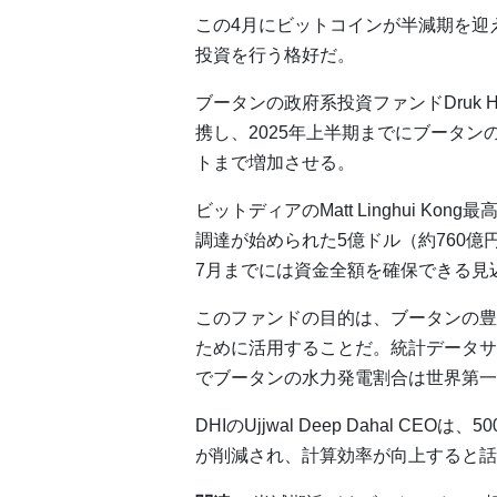
この4月にビットコインが半減期を迎
投資を行う格好だ。
ブータンの政府系投資ファンドDruk Hold
携し、2025年上半期までにブータン
トまで増加させる。
ビットディアのMatt Linghui K
調達が始められた5億ドル（約760億
7月までには資金全額を確保できる見
このファンドの目的は、ブータンの豊
ために活用することだ。統計データサ
でブータンの水力発電割合は世界第一位
DHIのUjjwal Deep Dahal 
が削減され、計算効率が向上すると話