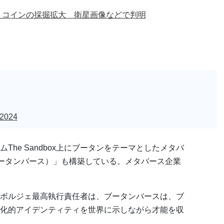
トコインの採掘拡大 衛星画像などで判明
 2024
ムThe Sandbox上にブータンをテーマとしたメタバ
e（ブータンバース）」も構築している。メタバース企業
ャン・ボルジェ最高執行責任者は、ブータンバースは、ブ
化的アイデンティティを世界に示しながら才能を収
。