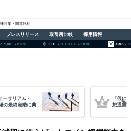
株特集・関連銘柄
プレスリリース
取引所比較
採用情報
ETH
301,300.0
XRP
164.86
2.08
1.52
ィー法不成立でも仮
アーサー
＝ビットワイズCIO
政府救済
超と予想