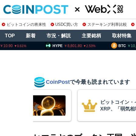
ビットコインの将来性
USDC買い方
ステーキング利率比較
TOP
新着
市況・解説
主要銘柄
取材特集
HYPE
8,801.80
BTC
10,215,001
2.53
0.96
CoinPost
で今最も読まれています
リアム・
「仮にクラリテ
終段階に典型
想通貨は前進」
クアント