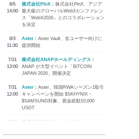
8/5
株式会社PlnX
株式会社PlnX、アジア
14:00
最大級のグローバルWeb3カンファレン
ス「WebX2026」とのコラボレーション
を決定
8/3
Aster
Aster Vault、全ユーザー向けに
11:30
提供開始
7/31
株式会社ANAPホールディングス
13:00
ANAP が大型イベント「BITCOIN
JAPAN 2026」開催決定
7/31
Aster
Aster、韓国RWAシーズン1取引
12:00
キャンペーンを開始 $SKHYNIX・
$SAMSUNG対象、賞金総額10,000
USDT
7/30
株式会社モアクト
「モアクト」 のポ
18:30
イント交換先に日本円ステーブルコイン
「 JPYC」を追加