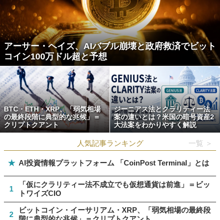
アーサー・ヘイズ、AIバブル崩壊と政府救済でビット
コイン100万ドル超と予想
BTC・ETH・XRP、「弱気相場
ジーニアス法とクラリティー法
の最終段階に典型的な兆候」＝
案の違いとは？米国の暗号資産2
クリプトクアント
大法案をわかりやすく解説
人気記事ランキング
一覧 ＞
★
AI投資情報プラットフォーム 「CoinPost Terminal」とは
「仮にクラリティー法不成立でも仮想通貨は前進」＝ビッ
1
トワイズCIO
ビットコイン・イーサリアム・XRP、「弱気相場の最終段
2
階に典型的な兆候」＝クリプトクアント