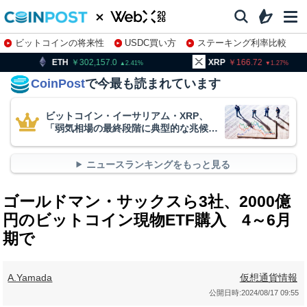
ビットコインの将来性
USDC買い方
ステーキング利率比較
株特集・関連銘柄
302,157.0
XRP
166.72
BNB
2.41
1.27
CoinPost
で今最も読まれています
ビットコイン・イーサリアム・XRP、
「弱気相場の最終段階に典型的な兆候」
＝クリプトクアント
ニュースランキングをもっと見る
ゴールドマン・サックスら3社、2000億
円のビットコイン現物ETF購入 4～6月
期で
A.Yamada
仮想通貨情報
公開日時:
2024/08/17 09:55