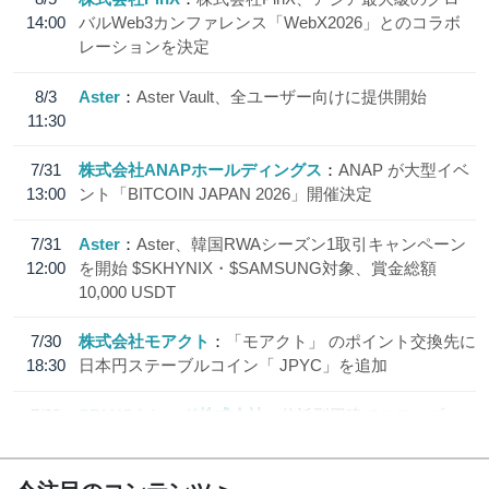
14:00
バルWeb3カンファレンス「WebX2026」とのコラボ
レーションを決定
8/3
Aster
Aster Vault、全ユーザー向けに提供開始
11:30
7/31
株式会社ANAPホールディングス
ANAP が大型イベ
13:00
ント「BITCOIN JAPAN 2026」開催決定
7/31
Aster
Aster、韓国RWAシーズン1取引キャンペーン
12:00
を開始 $SKHYNIX・$SAMSUNG対象、賞金総額
10,000 USDT
7/30
株式会社モアクト
「モアクト」 のポイント交換先に
18:30
日本円ステーブルコイン「 JPYC」を追加
7/29
SBI VCトレード株式会社
信託型円建てステーブル
19:30
コイン「JPYSC」徹底解説セミナーを開催