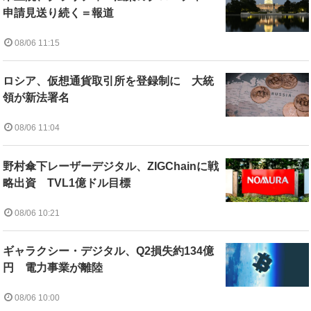
申請見送り続く＝報道
08/06 11:15
ロシア、仮想通貨取引所を登録制に 大統
領が新法署名
08/06 11:04
野村傘下レーザーデジタル、ZIGChainに戦
略出資 TVL1億ドル目標
08/06 10:21
ギャラクシー・デジタル、Q2損失約134億
円 電力事業が離陸
08/06 10:00