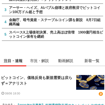
アーサー・ヘイズ、AIバブル崩壊と政府救済でビットコイ
3
ン100万ドル超と予想
金融庁、暗号資産・ステーブルコイン課を新設 8月7日組
4
織再編
スペースX上場後初決算、売上高ほぼ倍増 1900億円相当ビ
5
ットコイン保有を継続
注目・速報
市況・解説
動画解説
新着一覧
ビットコイン、価格反発も新規需要は戻ら
ず＝アナリスト
08/06 18:00