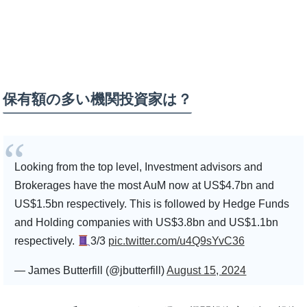
保有額の多い機関投資家は？
Looking from the top level, Investment advisors and
Brokerages have the most AuM now at US$4.7bn and
US$1.5bn respectively. This is followed by Hedge Funds
and Holding companies with US$3.8bn and US$1.1bn
respectively.
3/3
pic.twitter.com/u4Q9sYvC36
— James Butterfill (@jbutterfill)
August 15, 2024