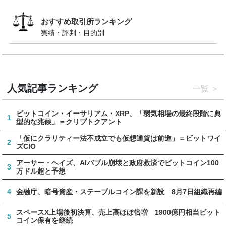
おすすめ取引所ランキング
実績・評判・目的別
人気記事ランキング
一覧
ビットコイン・イーサリアム・XRP、「弱気相場の最終段階に典
1
型的な兆候」＝クリプトクアント
「仮にクラリティー法不成立でも仮想通貨は前進」＝ビットワイ
2
ズCIO
アーサー・ヘイズ、AIバブル崩壊と政府救済でビットコイン100
3
万ドル超と予想
4
金融庁、暗号資産・ステーブルコイン課を新設 8月7日組織再編
スペースX上場後初決算、売上高ほぼ倍増 1900億円相当ビット
5
コイン保有を継続