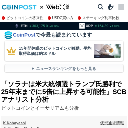
ビットコインの将来性
USDC買い方
ステーキング利率比較
株特集・関連銘柄
303,175.0
XRP
164.39
BNB
0.19
1.81
CoinPost
で今最も読まれています
15年間休眠のビットコインが移動、平均
取得単価は約10ドル
ニュースランキングをもっと見る
「ソラナは米大統領選トランプ氏勝利で
25年末までに5倍に上昇する可能性」SCB
アナリスト分析
ビットコインとイーサリアムも分析
K.Kobayashi
仮想通貨情報