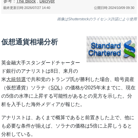
参考：
The Block
,
Decrypt
最終更新日時:
2026/07/27 14:40
公開日時:
2024/10/09 09:30
画像はShutterstockのライセンス許諾により使用
仮想通貨相場分析
英金融大手スタンダードチャーター
ド銀行のアナリストは8日、来月の
米
大統領選
で共和党のトランプ氏が勝利した場合、暗号資産
（仮想通貨）ソラナ（
SOL
）の価格が2025年末までに、現在
の5倍の水準に上昇する可能性があるとの見方を示した。分
析を入手した海外メディアが報じた。
アナリストは、あくまで概算であると前置きした上で、他に
も必要な条件が揃えば、ソラナの価格は5倍に上昇しうると
分析している。