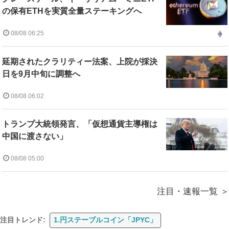
の保有ETHを実質全量ステーキングへ
08/08 06:25
延期されたクラリティー法案、上院が採決
日を9月中旬に調整へ
08/08 06:02
トランプ大統領発言、「仮想通貨主導権は
中国に渡さない」
08/08 05:00
注目・速報一覧
注目トレンド:
1.円ステーブルコイン「JPYC」