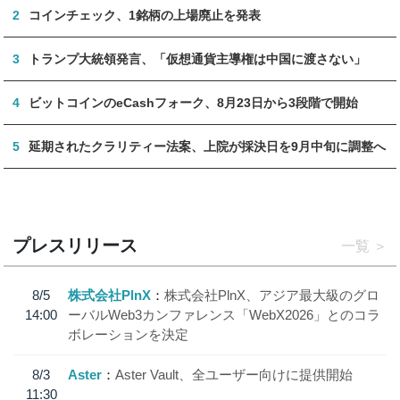
2
コインチェック、1銘柄の上場廃止を発表
3
トランプ大統領発言、「仮想通貨主導権は中国に渡さない」
4
ビットコインのeCashフォーク、8月23日から3段階で開始
5
延期されたクラリティー法案、上院が採決日を9月中旬に調整へ
プレスリリース
一覧
8/5
株式会社PlnX
株式会社PlnX、アジア最大級のグロ
14:00
ーバルWeb3カンファレンス「WebX2026」とのコラ
ボレーションを決定
8/3
Aster
Aster Vault、全ユーザー向けに提供開始
11:30