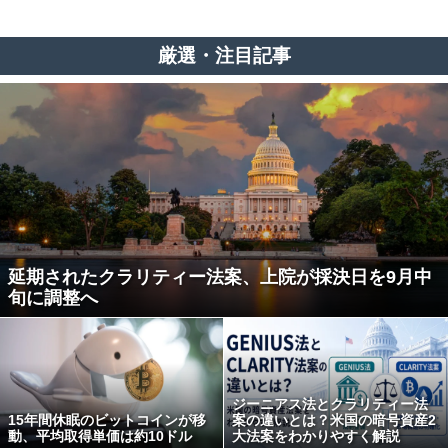
厳選・注目記事
延期されたクラリティー法案、上院が採決日を9月中
旬に調整へ
ジーニアス法とクラリティー法
15年間休眠のビットコインが移
案の違いとは？米国の暗号資産2
動、平均取得単価は約10ドル
大法案をわかりやすく解説