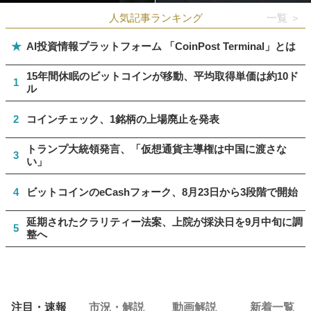
人気記事ランキング
一覧 ＞
★
AI投資情報プラットフォーム 「CoinPost Terminal」とは
15年間休眠のビットコインが移動、平均取得単価は約10ド
1
ル
2
コインチェック、1銘柄の上場廃止を発表
トランプ大統領発言、「仮想通貨主導権は中国に渡さな
3
い」
4
ビットコインのeCashフォーク、8月23日から3段階で開始
延期されたクラリティー法案、上院が採決日を9月中旬に調
5
整へ
注目・速報
市況・解説
動画解説
新着一覧