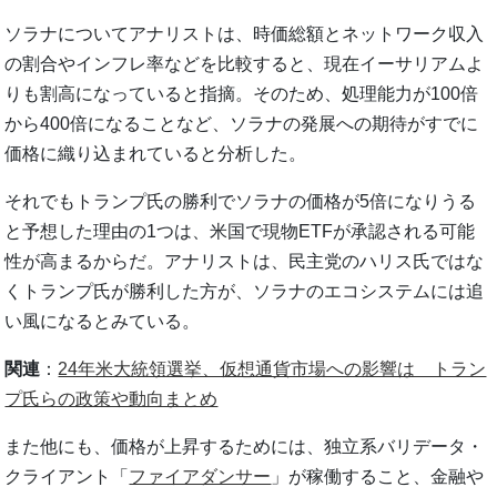
ソラナについてアナリストは、時価総額とネットワーク収入
の割合やインフレ率などを比較すると、現在イーサリアムよ
りも割高になっていると指摘。そのため、処理能力が100倍
から400倍になることなど、ソラナの発展への期待がすでに
価格に織り込まれていると分析した。
それでもトランプ氏の勝利でソラナの価格が5倍になりうる
と予想した理由の1つは、米国で現物ETFが承認される可能
性が高まるからだ。アナリストは、民主党のハリス氏ではな
くトランプ氏が勝利した方が、ソラナのエコシステムには追
い風になるとみている。
関連
：
24年米大統領選挙、仮想通貨市場への影響は トラン
プ氏らの政策や動向まとめ
また他にも、価格が上昇するためには、独立系バリデータ・
クライアント「
ファイアダンサー
」が稼働すること、金融や