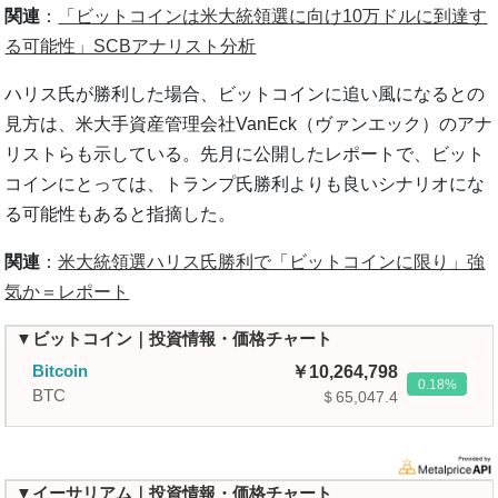
関連
：
「ビットコインは米大統領選に向け10万ドルに到達す
る可能性」SCBアナリスト分析
ハリス氏が勝利した場合、ビットコインに追い風になるとの
見方は、米大手資産管理会社VanEck（ヴァンエック）のアナ
リストらも示している。先月に公開したレポートで、ビット
コインにとっては、トランプ氏勝利よりも良いシナリオにな
る可能性もあると指摘した。
関連
：
米大統領選ハリス氏勝利で「ビットコインに限り」強
気か＝レポート
▼ビットコイン｜投資情報・価格チャート
Bitcoin
10,264,798
0.18
BTC
＄65,047.4
▼イーサリアム｜投資情報・価格チャート