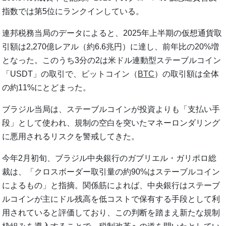
指数では第5位にランクインしている。
連邦税務当局のデータによると、2025年上半期の仮想通貨取
引額は2,270億レアル（約6.6兆円）に達し、前年比の20%増
となった。このうち3分の2は米ドル連動型ステーブルコイン
「USDT」の取引で、ビットコイン（
BTC
）の取引額は全体
の約11%にとどまった。
ブラジル当局は、ステーブルコインが投資よりも「支払い手
段」として使われ、規制の空白を突いたマネーロンダリング
に悪用されるリスクを警戒してきた。
今年2月初旬、ブラジル中央銀行のガブリエル・ガリポロ総
裁は、「クロスボーダー取引量の約90%はステーブルコイン
によるもの」と指摘。関係筋によれば、中央銀行はステーブ
ルコインが主にドル残高を低コストで保有する手段として利
用されていると評価しており、この判断を踏まえ新たな規制