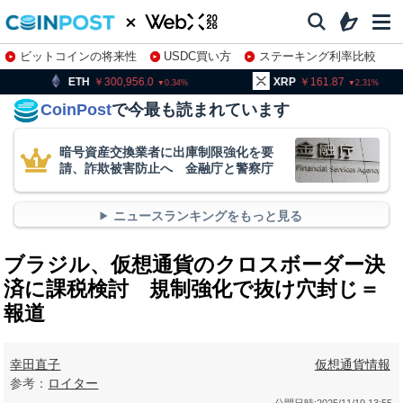
ビットコインの将来性
USDC買い方
ステーキング利率比較
株特集・関連銘柄
300,956.0
XRP
161.87
BNB
0.34
2.31
CoinPost
で今最も読まれています
暗号資産交換業者に出庫制限強化を要
請、詐欺被害防止へ 金融庁と警察庁
ニュースランキングをもっと見る
ブラジル、仮想通貨のクロスボーダー決
済に課税検討 規制強化で抜け穴封じ＝
報道
幸田直子
仮想通貨情報
参考：
ロイター
公開日時:
2025/11/19 13:55