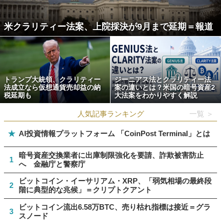
米クラリティー法案、上院採決が9月まで延期＝報道
トランプ大統領、クラリティー
ジーニアス法とクラリティー法
法成立なら仮想通貨売却益の納
案の違いとは？米国の暗号資産2
税延期も
大法案をわかりやすく解説
人気記事ランキング
一覧 ＞
★
AI投資情報プラットフォーム 「CoinPost Terminal」とは
暗号資産交換業者に出庫制限強化を要請、詐欺被害防止
1
へ 金融庁と警察庁
ビットコイン・イーサリアム・XRP、「弱気相場の最終段
2
階に典型的な兆候」＝クリプトクアント
ビットコイン流出6.58万BTC、売り枯れ指標は接近＝グラ
3
スノード