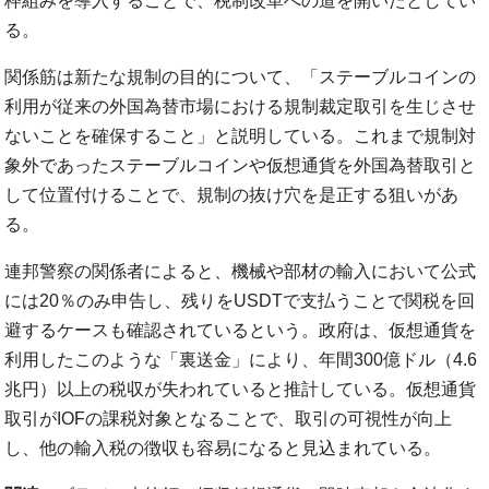
枠組みを導入することで、税制改革への道を開いたとしてい
る。
関係筋は新たな規制の目的について、「ステーブルコインの
利用が従来の外国為替市場における規制裁定取引を生じさせ
ないことを確保すること」と説明している。これまで規制対
象外であったステーブルコインや仮想通貨を外国為替取引と
して位置付けることで、規制の抜け穴を是正する狙いがあ
る。
連邦警察の関係者によると、機械や部材の輸入において公式
には20％のみ申告し、残りをUSDTで支払うことで関税を回
避するケースも確認されているという。政府は、仮想通貨を
利用したこのような「裏送金」により、年間300億ドル（4.6
兆円）以上の税収が失われていると推計している。仮想通貨
取引がIOFの課税対象となることで、取引の可視性が向上
し、他の輸入税の徴収も容易になると見込まれている。