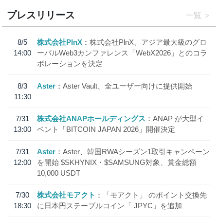
プレスリリース
一覧
8/5
株式会社PlnX
株式会社PlnX、アジア最大級のグロ
14:00
ーバルWeb3カンファレンス「WebX2026」とのコラ
ボレーションを決定
8/3
Aster
Aster Vault、全ユーザー向けに提供開始
11:30
7/31
株式会社ANAPホールディングス
ANAP が大型イ
13:00
ベント「BITCOIN JAPAN 2026」開催決定
7/31
Aster
Aster、韓国RWAシーズン1取引キャンペーン
12:00
を開始 $SKHYNIX・$SAMSUNG対象、賞金総額
10,000 USDT
7/30
株式会社モアクト
「モアクト」 のポイント交換先
18:30
に日本円ステーブルコイン「 JPYC」を追加