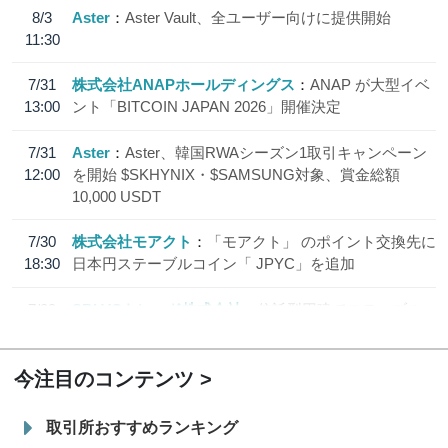
8/3
Aster
Aster Vault、全ユーザー向けに提供開始
11:30
7/31
株式会社ANAPホールディングス
ANAP が大型イベ
13:00
ント「BITCOIN JAPAN 2026」開催決定
7/31
Aster
Aster、韓国RWAシーズン1取引キャンペーン
12:00
を開始 $SKHYNIX・$SAMSUNG対象、賞金総額
10,000 USDT
7/30
株式会社モアクト
「モアクト」 のポイント交換先に
18:30
日本円ステーブルコイン「 JPYC」を追加
7/29
SBI VCトレード株式会社
信託型円建てステーブル
19:30
コイン「JPYSC」徹底解説セミナーを開催
今注目のコンテンツ
取引所おすすめランキング