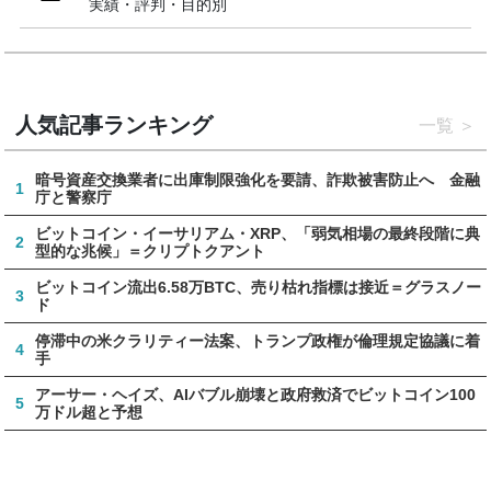
実績・評判・目的別
人気記事ランキング
一覧
暗号資産交換業者に出庫制限強化を要請、詐欺被害防止へ 金融
1
庁と警察庁
ビットコイン・イーサリアム・XRP、「弱気相場の最終段階に典
2
型的な兆候」＝クリプトクアント
ビットコイン流出6.58万BTC、売り枯れ指標は接近＝グラスノー
3
ド
停滞中の米クラリティー法案、トランプ政権が倫理規定協議に着
4
手
アーサー・ヘイズ、AIバブル崩壊と政府救済でビットコイン100
5
万ドル超と予想