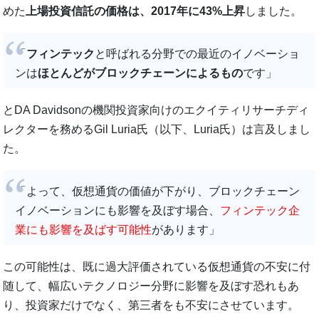
めた
上場投資信託の価格は、2017年に43%上昇
しました。
「
フィンテック
と呼ばれる分野での最近のイノベーショ
ンは
ほとんどがブロックチェーンによるもの
です」
とDA Davidsonの機関投資家向けのエクイティリサーチディ
レクターを務めるGil Luria氏（以下、Luria氏）は言及しまし
た。
「よって、仮想通貨の価値が下がり、ブロックチェーン
イノベーションにも影響を及ぼす場合、
フィンテック企
業にも影響を及ばす可能性
があります」
この可能性は、既に過大評価されている仮想通貨の不安に付
随して、幅広いテクノロジー分野に影響を及ぼす恐れもあ
り、投資家だけでなく、第三者をも不安にさせています。