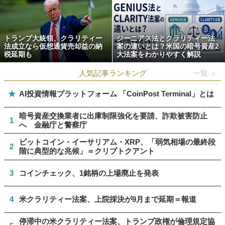
トランプ大統領、クラリティー
ジーニアス法とクラリティー法
法成立なら仮想通貨売却益の納
案の違いとは？米国の暗号資産2
税延期も
大法案をわかりやすく解説
人気記事ランキング
一覧 ＞
★
AI投資情報プラットフォーム 「CoinPost Terminal」とは
暗号資産交換業者に出庫制限強化を要請、詐欺被害防止
1
へ 金融庁と警察庁
ビットコイン・イーサリアム・XRP、「弱気相場の最終段
2
階に典型的な兆候」＝クリプトクアント
3
コインチェック、1銘柄の上場廃止を発表
4
米クラリティー法案、上院採決が9月まで延期＝報道
停滞中の米クラリティー法案、トランプ政権が倫理規定協