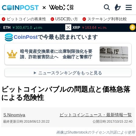
ビットコインの将来性
USDC買い方
ステーキング利率比較
株特集・関連銘柄
03,471.0
XRP
163.64
BNB
93
0.6
1.5
CoinPost
で今最も読まれています
暗号資産交換業者に出庫制限強化を要
請、詐欺被害防止へ 金融庁と警察庁
ニュースランキングをもっと見る
ビットコインバブルの問題点と価格急落
による危険性
S.Ninomiya
ビットコインニュース・最新情報一覧
最終更新日時:
2018/06/13 20:22
公開日時:
2017/10/15 22:40
画像はShutterstockのライセンス許諾により使用