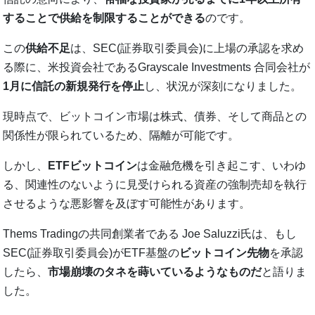
することで供給を制限することができる
のです。
この
供給不足
は、SEC(証券取引委員会)に上場の承認を求め
る際に、米投資会社であるGrayscale Investments 合同会社が
1月に信託の新規発行を停止
し、状況が深刻になりました。
現時点で、ビットコイン市場は株式、債券、そして商品との
関係性が限られているため、隔離が可能です。
しかし、
ETFビットコイン
は金融危機を引き起こす、いわゆ
る、関連性のないように見受けられる資産の強制売却を執行
させるような悪影響を及ぼす可能性があります。
Thems Tradingの共同創業者である Joe Saluzzi氏は、もし
SEC(証券取引委員会)がETF基盤の
ビットコイン先物
を承認
したら、
市場崩壊のタネを蒔いているようなものだ
と語りま
した。