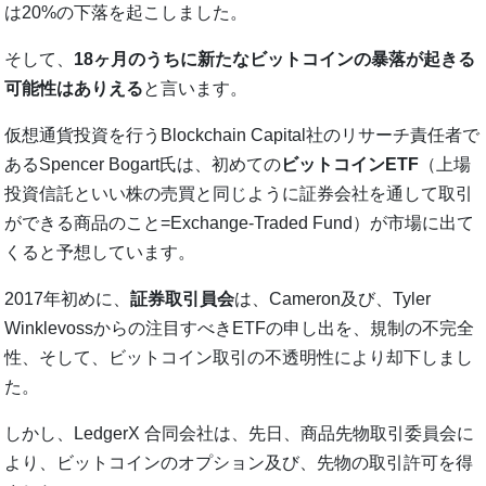
は20%の下落を起こしました。
そして、
18ヶ月のうちに新たなビットコインの暴落が起きる
可能性はありえる
と言います。
仮想通貨投資を行うBlockchain Capital社のリサーチ責任者で
あるSpencer Bogart氏は、初めての
ビットコインETF
（上場
投資信託といい株の売買と同じように証券会社を通して取引
ができる商品のこと=Exchange-Traded Fund）が市場に出て
くると予想しています。
2017年初めに、
証券取引員会
は、Cameron及び、Tyler
Winklevossからの注目すべきETFの申し出を、規制の不完全
性、そして、ビットコイン取引の不透明性により却下しまし
た。
しかし、LedgerX 合同会社は、先日、商品先物取引委員会に
より、ビットコインのオプション及び、先物の取引許可を得