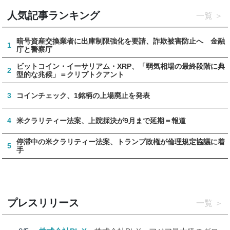
人気記事ランキング
一覧
暗号資産交換業者に出庫制限強化を要請、詐欺被害防止へ 金融
1
庁と警察庁
ビットコイン・イーサリアム・XRP、「弱気相場の最終段階に典
2
型的な兆候」＝クリプトクアント
3
コインチェック、1銘柄の上場廃止を発表
4
米クラリティー法案、上院採決が9月まで延期＝報道
停滞中の米クラリティー法案、トランプ政権が倫理規定協議に着
5
手
プレスリリース
一覧