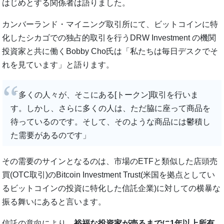
はじめとする関係者は語りました。
カンバーランド・マイニング取引所にて、ビットコインに特
化したシカゴでの独占的取引を行うDRW Investment の機関
投資家と共に働くBobby Cho氏は「私たちは毎日デスクでそ
れを見ています」と語ります。
「多くの人々が、そこにある[トークン]取引を行いま
す。しかし、さらに多くの人は、ただ脇に座って商品を
待っているのです。そして、そのような商品には鬱積し
た需要があるのです」
その需要のサインとなるのは、市場のETFと類似した店頭売
買(OTC取引)のBitcoin Investment Trust(米国を拠点としてい
るビットコインの投資に特化した信託企業)に対しての横暴な
振る舞いにあると言います。
信託の意向により、
裕福な投資家が売るまでに1年以上所有