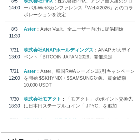
8/5
株式会社PlnX
株式会社PlnX、アジア最大級のグロ
14:00
ーバルWeb3カンファレンス「WebX2026」とのコラ
ボレーションを決定
8/3
Aster
Aster Vault、全ユーザー向けに提供開始
11:30
7/31
株式会社ANAPホールディングス
ANAP が大型イ
13:00
ベント「BITCOIN JAPAN 2026」開催決定
7/31
Aster
Aster、韓国RWAシーズン1取引キャンペーン
12:00
を開始 $SKHYNIX・$SAMSUNG対象、賞金総額
10,000 USDT
7/30
株式会社モアクト
「モアクト」 のポイント交換先
18:30
に日本円ステーブルコイン「 JPYC」を追加
7/29
SBI VCトレード株式会社
信託型円建てステーブル
19:30
コイン「JPYSC」徹底解説セミナーを開催