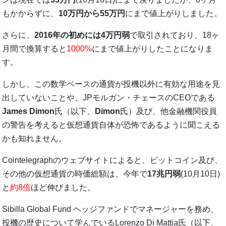
もかからずに、
10万円から55万円
にまで値上がりしました。
さらに、
2016年の初めには4万円弱
で取引されており、18ヶ
月間で換算すると
1000%
にまで値上がりしたことになりま
す。
しかし、この数学ベースの通貨が投機以外に有効な用途を見
出していないことや、JPモルガン・チェースのCEOである
James Dimon
氏（以下、
Dimon
氏）及び、他金融機関役員
の警告を考えると仮想通貨自体が恐怖であるように聞こえる
かも知れません。
Cointelegraphのウェブサイトによると、ビットコイン及び、
その他の仮想通貨の時価総額は、今年で
17兆円弱
(10月10日)
と
約8倍
ほど伸びました。
Sibilla Global Fund ヘッジファンドでマネージャーを務め、
投機の歴史について学んでいるLorenzo Di Mattia氏（以下、