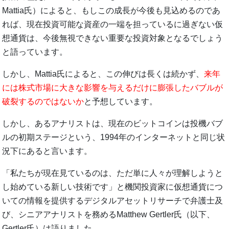
Mattia氏）によると、もしこの成長が今後も見込めるのであ
れば、現在投資可能な資産の一端を担っているに過ぎない仮
想通貨は、今後無視できない重要な投資対象となるでしょう
と語っています。
しかし、Mattia氏によると、この伸びは長くは続かず、
来年
には株式市場に大きな影響を与えるだけに膨張したバブルが
破裂するのではないか
と予想しています。
しかし、あるアナリストは、現在のビットコインは投機バブ
ルの初期ステージという、1994年のインターネットと同じ状
況下にあると言います。
「私たちが現在見ているのは、ただ単に人々が理解しようと
し始めている新しい技術です」と機関投資家に仮想通貨につ
いての情報を提供するデジタルアセットリサーチで弁護士及
び、シニアアナリストを務めるMatthew Gertler氏（以下、
Gertler氏）は語りました。