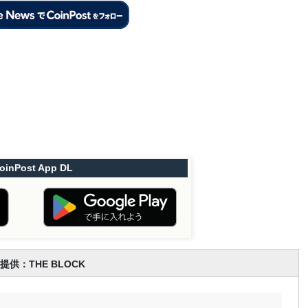
oinPost App DL
提供：THE BLOCK