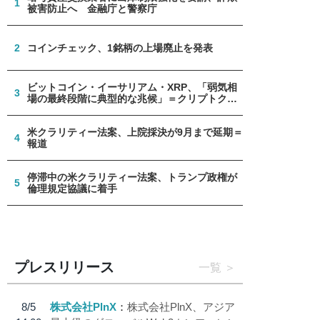
1
被害防止へ 金融庁と警察庁
2
コインチェック、1銘柄の上場廃止を発表
ビットコイン・イーサリアム・XRP、「弱気相
3
場の最終段階に典型的な兆候」＝クリプトクア
ント
米クラリティー法案、上院採決が9月まで延期＝
4
報道
停滞中の米クラリティー法案、トランプ政権が
5
倫理規定協議に着手
プレスリリース
一覧
8/5
株式会社PlnX
株式会社PlnX、アジア