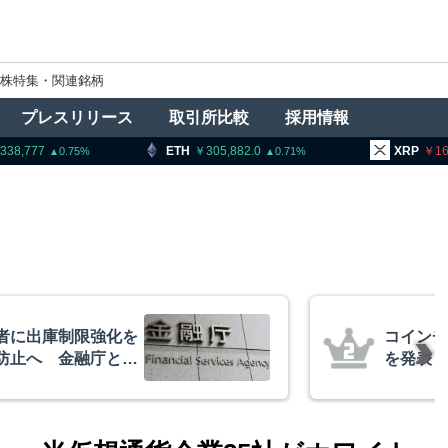
株特集・関連銘柄
プレスリリース
取引所比較
採用情報
ETH
305,882.0
XRP
164.77
0.71
1.13
インチェック、1銘柄の上場廃止
発表