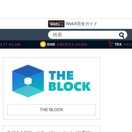
WebX完全ガイド
BNB
93,972.2
TRX
51.99
0.52
0.52
ビットコイン・イーサリアム・
XRP、「弱気相場の最終段階に典型
THE BLOCK
的な兆候」＝クリプトクアント