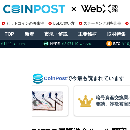
ビットコインの将来性
USDC買い方
ステーキング利率比較
TOP
新着
市況・解説
主要銘柄
取材特集
HYPE
8,971.10
BTC
10,338,777
2.77
0.75
CoinPost
で今最も読まれています
換業者に出庫制限強化を
コ
被害防止へ 金融庁と警
を