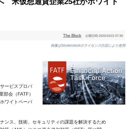
へ 米仮想通貨企業25社がホワイト
The Block
公開日時:
2020/10/22 07:30
画像はShutterstockのライセンス許諾により使用
サービスプロバ
業部会（FATF）
ホワイトペーパ
ナンス、技術、セキュリティの課題を解決するため