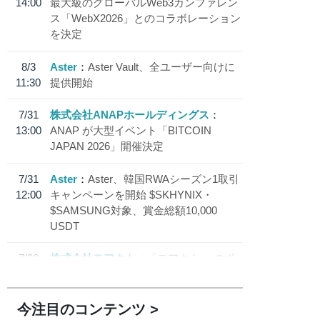
14:00
最大級のグローバルWeb3カンファレン
ス「WebX2026」とのコラボレーション
を決定
8/3
Aster
Aster Vault、全ユーザー向けに
11:30
提供開始
7/31
株式会社ANAPホールディングス
13:00
ANAP が大型イベント「BITCOIN
JAPAN 2026」開催決定
7/31
Aster
Aster、韓国RWAシーズン1取引
12:00
キャンペーンを開始 $SKHYNIX・
$SAMSUNG対象、賞金総額10,000
USDT
7/30
株式会社モアクト
「モアクト」 のポ
18:30
イント交換先に日本円ステーブルコイン
「 JPYC」を追加
今注目のコンテンツ