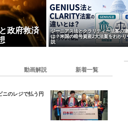
壊と政府救済
ジーニアス法とクラリティー法案の
は？米国の暗号資産2大法案をわかり
想
説
動画解説
新着一覧
ビニのレジで払う円