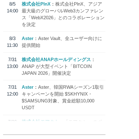
8/5
株式会社PlnX
株式会社PlnX、アジア
14:00
最大級のグローバルWeb3カンファレン
ス「WebX2026」とのコラボレーション
を決定
8/3
Aster
Aster Vault、全ユーザー向けに
11:30
提供開始
7/31
株式会社ANAPホールディングス
13:00
ANAP が大型イベント「BITCOIN
JAPAN 2026」開催決定
7/31
Aster
Aster、韓国RWAシーズン1取引
12:00
キャンペーンを開始 $SKHYNIX・
$SAMSUNG対象、賞金総額10,000
USDT
7/30
株式会社モアクト
「モアクト」 のポ
18:30
イント交換先に日本円ステーブルコイン
「 JPYC」を追加