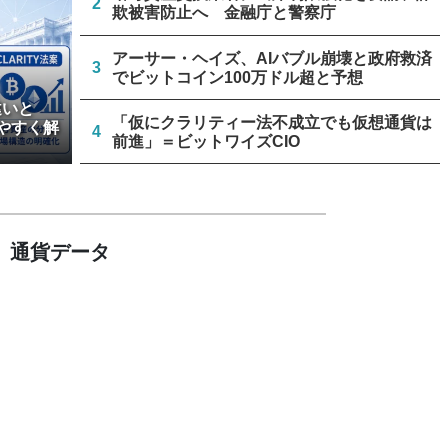
2
欺被害防止へ 金融庁と警察庁
アーサー・ヘイズ、AIバブル崩壊と政府救済
3
でビットコイン100万ドル超と予想
違いと
「仮にクラリティー法不成立でも仮想通貨は
やすく解
4
前進」＝ビットワイズCIO
米上院、クラリティー法案のクローチャー申
5
請見送り続く＝報道
通貨データ