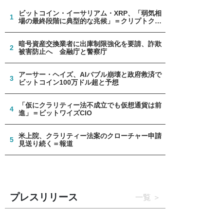
ビットコイン・イーサリアム・XRP、「弱気相
1
場の最終段階に典型的な兆候」＝クリプトクア
ント
暗号資産交換業者に出庫制限強化を要請、詐欺
2
被害防止へ 金融庁と警察庁
アーサー・ヘイズ、AIバブル崩壊と政府救済で
3
ビットコイン100万ドル超と予想
「仮にクラリティー法不成立でも仮想通貨は前
4
進」＝ビットワイズCIO
米上院、クラリティー法案のクローチャー申請
5
見送り続く＝報道
プレスリリース
一覧