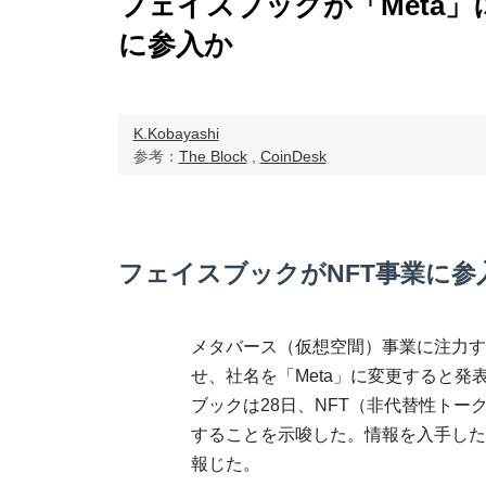
フェイスブックが「Meta」
に参入か
K.Kobayashi
参考：
The Block
,
CoinDesk
フェイスブックがNFT事業に参
メタバース（仮想空間）事業に注力す
せ、社名を「Meta」に変更すると発
ブックは28日、NFT（非代替性トー
することを示唆した。情報を入手した
報じた。