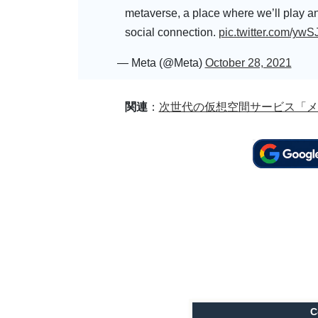
metaverse, a place where we’ll play a
social connection.
pic.twitter.com/y
— Meta (@Meta)
October 28, 2021
関連
：
次世代の仮想空間サービス「メ
C