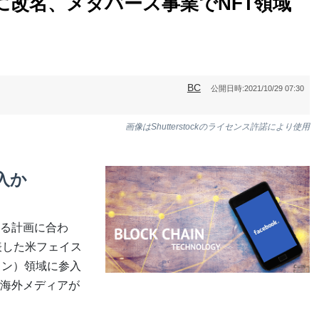
に改名、メタバース事業でNFT領域
BC
公開日時:
2021/10/29 07:30
画像はShutterstockのライセンス許諾により使用
入か
る計画に合わ
表した米フェイス
クン）領域に参入
海外メディアが