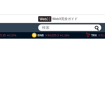
WebX完全ガイド
BNB
94,025.3
TRX
51.88
1.16
0.16
アーサー・ヘイズ、AIバブル崩壊と
政府救済でビットコイン100万ドル
超と予想