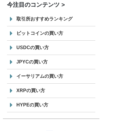
今注目のコンテンツ
7/29
SBI VCトレード株式会社
信託型円建
19:30
てステーブルコイン「JPYSC」徹底解
取引所おすすめランキング
説セミナーを開催
ビットコインの買い方
USDCの買い方
JPYCの買い方
イーサリアムの買い方
XRPの買い方
HYPEの買い方