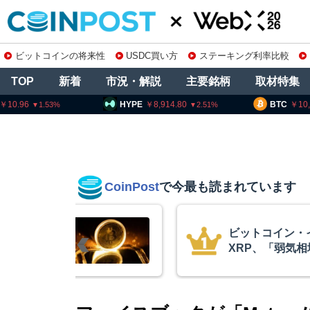
ビットコインの将来性
USDC買い方
ステーキング利率比較
TOP
新着
市況・解説
主要銘柄
取材特集
HYPE
8,914.80
BTC
10,235,608
2.51
0.15
CoinPost
で今最も読まれています
イーサリアム・
暗号資
相場の最終段階に典型
要請、
リプトクアント
察庁