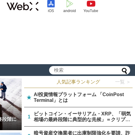
iOS
android
YouTube
人気記事ランキング
一覧 ＞
AI投資情報プラットフォーム 「CoinPost
★
Terminal」とは
ビットコイン・イーサリアム・XRP、「弱気
1
終段階に
相場の最終段階に典型的な兆候」＝クリプト
クアント
暗号資産交換業者に出庫制限強化を要請、詐