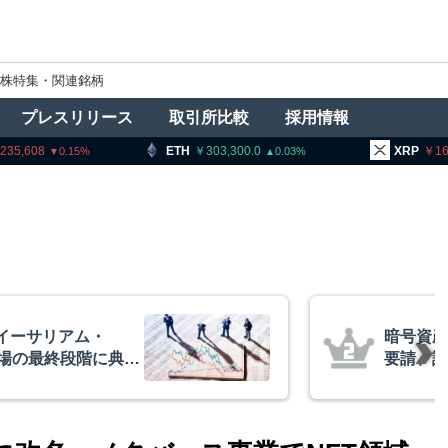
株特集・関連銘柄
プレスリリース
取引所比較
採用情報
ETH
303,300.0
XRP
165.35
0.03
2.37
産交換業者に出庫制限強化を
詐欺被害防止へ 金融庁と警