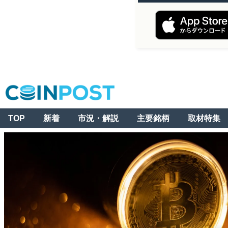
TOP
新着
市況・解説
主要銘柄
取材特集